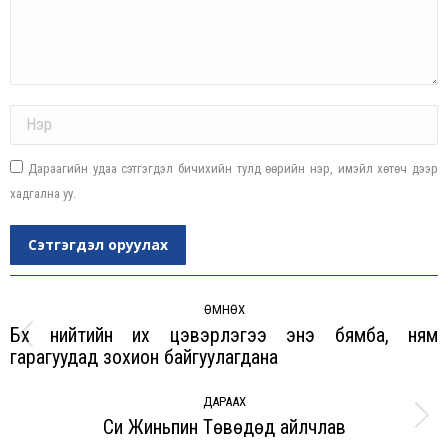
Name *
Дараагийн удаа сэтгэгдэл бичихийн тулд өөрийн нэр, имэйл хөтөч дээр
хадгална уу.
Сэтгэгдэл оруулах
Post
navigation
ӨМНӨХ
Бүх нийтийн их цэвэрлэгээ энэ бямба, ням
Previous
гарагуудад зохион байгуулагдана
post:
ДАРААХ
Си Жиньпин Төвөдөд айлчлав
Next