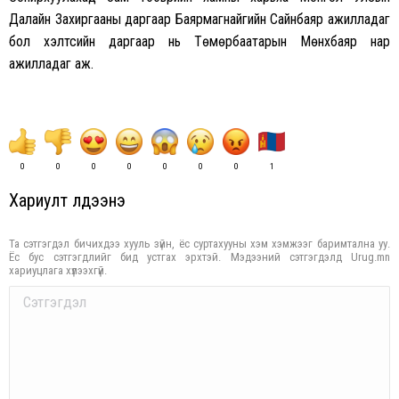
Далайн Захиргааны даргаар Баярмагнайгийн Сайнбаяр ажилладаг
бол хэлтсийн даргаар нь Төмөрбаатарын Мөнхбаяр нар
ажилладаг аж.
0
0
0
0
0
0
0
1
Хариулт үлдээнэ үү
Та сэтгэгдэл бичихдээ хууль зүйн, ёс суртахууны хэм хэмжээг баримтална уу.
Ёс бус сэтгэгдлийг бид устгах эрхтэй. Мэдээний сэтгэгдэлд Urug.mn
хариуцлага хүлээхгүй.
Comment