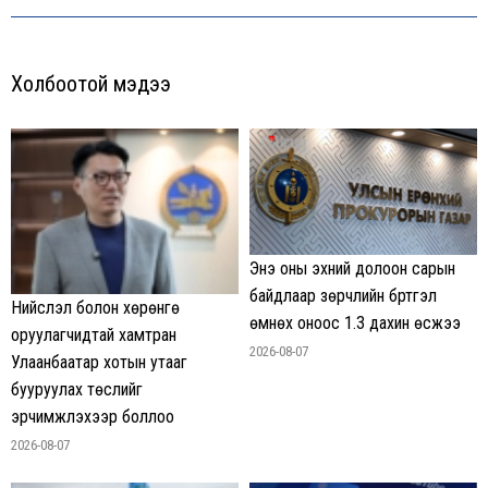
post:
Холбоотой мэдээ
Энэ оны эхний долоон сарын
байдлаар зөрчлийн бүртгэл
Нийслэл болон хөрөнгө
өмнөх оноос 1.3 дахин өсжээ
оруулагчидтай хамтран
2026-08-07
Улаанбаатар хотын утааг
бууруулах төслийг
эрчимжүүлэхээр боллоо
2026-08-07