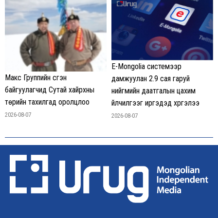
E-Mongolia системээр
Макс Группийн үүсгэн
дамжуулан 2.9 сая гаруй
байгуулагчид Сутай хайрхны
нийгмийн даатгалын цахим
төрийн тахилгад оролцлоо
үйлчилгээг иргэдэд хүргэлээ
2026-08-07
2026-08-07