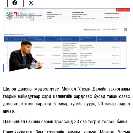
Share
Share
on
on
Facebook
Twitter
Шилэн дансны мэдээллээс Монгол Улсын Далайн захиргааны
газрын наймдугаар сард цалингийн зардлаас бусад таван саяас
дээших
гүйлгээг
харахад 6 саяар тугийн суурь, 20 саяар ширээ
авчээ.
Цаашилбал байрны сарын түрээсэнд 33 сая төгрөг төлсөн байна.
Сонирхуулахад Зам тээврийн яамны харьяа Монгол Улсын