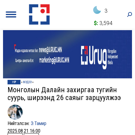
3
Sea
$:
3,594
НҮҮР
»
МЭДЭЭ
»
Монголын Далайн захиргаа тугийн
суурь, ширээнд 26 саяыг зарцуулжээ
Нийтэлсэн:
Э.Тамир
2025.08.21 16:00