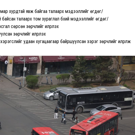
 ямар хурдтай явж байгаа талаарх мэдээллийг өгдөг/
й байсан талаарх том зураглал бүхий мэдээллийг өгдөг/
сгал сөрсөн зөрчлийг илрүүлэх
улсан зөрчлийг илрүүлэх
 хэрэгслийг удаан хугацаагаар байршуулсан зэрэг зөрчлийг илрүүлж