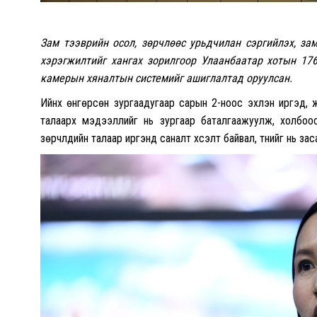
Зам тээврийн осол, зөрчлөөс урьдчилан сэргийлэх, за
хэрэгжилтийг хангах зорилгоор Улаанбаатар хотын 176
камерын хяналтын системийг ашиглалтад оруулсан.
Ийнхүү өнгөрсөн зургаадугаар сарын 2-ноос эхлэн иргэд,
талаарх мэдээллийг нь зургаар баталгаажуулж, холбоо
зөрчлүүдийн талаар иргэнд саналт хүсэлт байвал, түүнийг нь