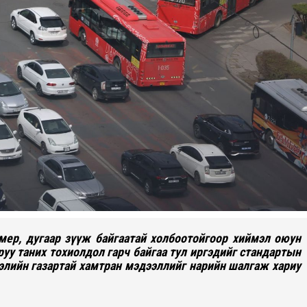
мер, дугаар зүүж байгаатай холбоотойгоор хиймэл оюун
уу таних тохиолдол гарч байгаа тул иргэдийг стандартын
элийн газартай хамтран мэдээллийг нарийн шалгаж хариу