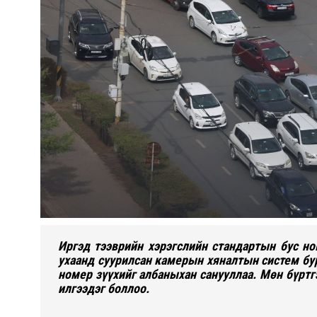
Иргэд тээврийн хэрэгслийн стандартын бус но
ухаанд суурилсан камерын хяналтын систем бур
номер зүүхийг албаныхан санууллаа. Мөн бүртг
илгээдэг боллоо.