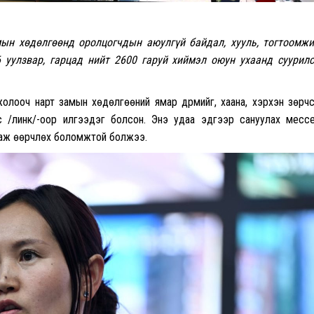
мын хөдөлгөөнд оролцогчдын аюулгүй байдал, хууль, тогтоомж
 уулзвар, гарцад нийт 2600 гаруй хиймэл оюун ухаанд суурил
 жолооч нарт замын хөдөлгөөний ямар дүрмийг, хаана, хэрхэн зөрч
с /линк/-оор илгээдэг болсон. Энэ удаа эдгээр сануулах месс
 засаж өөрчлөх боломжтой болжээ.