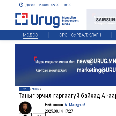
Даваа – Баасан 09:00 – 18:00
МЭДЭЭ
ЭРЭН СУРВАЛЖЛАГЧ
НҮҮР
»
МЭДЭЭ
»
Таныг зөрчил гаргаагүй байхад AI-а
Нийтэлсэн:
А. Мандухай
2025.08.14 17:27