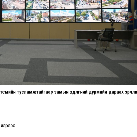
мийн тусламжтайгаар замын хөдөлгөөний дүрмийн дараах зөрчл
илрүүлэх