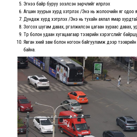
Эгнээ байр буруу эзэлсэн зөрчлийг илрүүлэх
Агшин зуурын хурд хэтрүүлэх /Энэ нь жолоочийн яг одоо
Дундаж хурд хэтрүүлэх /Энэ нь тухайн аялал ямар хурдта
Зогсох шугам давах, үргэлжилсэн цагаан зураас давах, ур
Түр болон удаан хугацаагаар тээврийн хэрэгслийг байршу
Явган хүний зам болон ногоон байгууламж дээр тээврийн
байна.