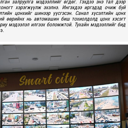
лган залруулга мэдээллийг өгдөг. Гэхдээ энэ тал дээр
оногт хэрэгжүүлж эхэлнэ. Ингэхдээ иргэдэд очиж буй
лтийн цонхийг шинээр үүсгэсэн. Санал хүсэлтийн цонх
ний өөрийнх нь автомашин биш тохиолдолд цонх хэсэгт
риу мэдээлэл илгээх боломжтой. Тухайн мэдээллийг бид
э.