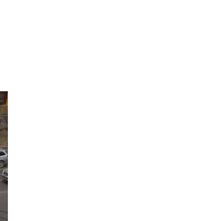
цахим үйлчилгээг иргэдэд
хүргэлээ
Холливудын алдартай хос
болох Том Холланд,
Зендаяа нар нууцаар
хуримаа хийжээ
Монголбанк 7 дугаар
сард 1,439.2 кг үнэт металл
худалдан авлаа
Нийгмийн даатгалын
сангийн хөрөнгө 7.6
тэрбум төгрөгөөр
арвижлаа