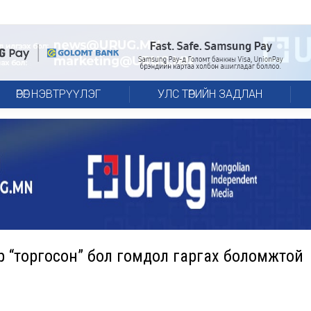
ӨРӨГ НЭВТРҮҮЛЭГ
УЛС ТӨРИЙН ЗАДЛАН
ар “торгосон” бол гомдол гаргах боломжтой