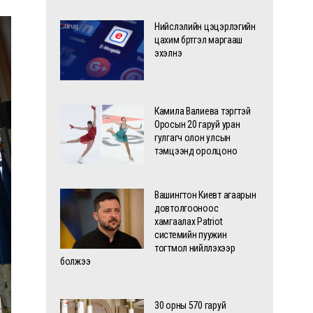
Нийслэлийн цэцэрлэгийн
цахим бүртгэл маргааш
эхэлнэ
Камила Валиева тэргүүтэй
Оросын 20 гаруй уран
гулгагч олон улсын
тэмцээнд оролцоно
Вашингтон Киевт агаарын
довтолгооноос
хамгаалах Patriot
системийн пуужин
тогтмол нийлүүлэхээр
болжээ
30 орны 570 гаруй