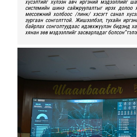
хүсэлтийг хүлээн авч иргэний мэдээллийг ша
системийн шинэ сайжруулалтыг ирэх долоо х
мессежний холбоос /линк/ хэсэгт санал хүсэ
зургаан сонголттой. Жишээлбэл, тухайн иргэ
байрлах сонголтуудаас идэвхжүүлэн бидэнд ха
хянан зөв мэдээллийг засварладаг болсон”
гэлэ