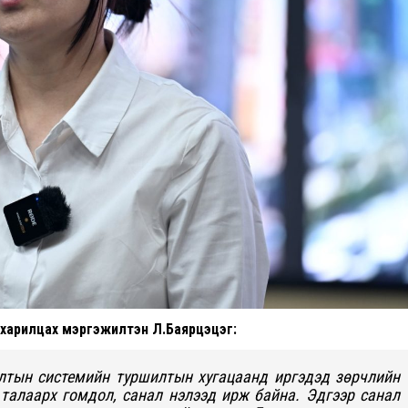
 харилцах мэргэжилтэн Л.Баярцэцэг:
лтын системийн туршилтын хугацаанд иргэдэд зөрчлийн
талаарх гомдол, санал нэлээд ирж байна. Эдгээр санал