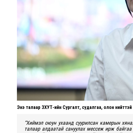
Энэ талаар ЗХУТ-ийн Сургалт, судалгаа, олон нийттэй
“Хиймэл оюун ухаанд суурилсан камерын хяна
талаар алдаатай сануулах мессеж ирж байгаа 