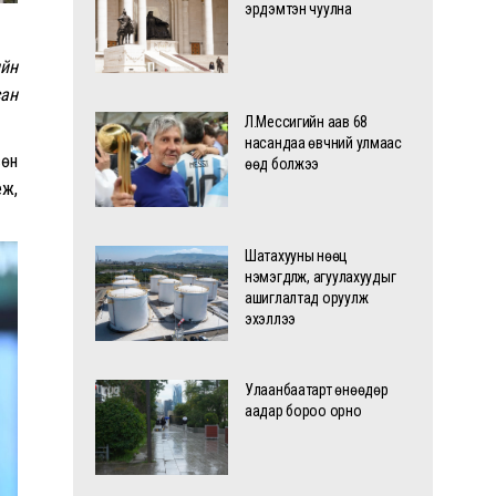
эрдэмтэн чуулна
ийн
сан
Л.Мессигийн аав 68
насандаа өвчний улмаас
сөн
өөд болжээ
еж,
Шатахууны нөөц
нэмэгдүүлж, агуулахуудыг
ашиглалтад оруулж
эхэллээ
Улаанбаатарт өнөөдөр
аадар бороо орно