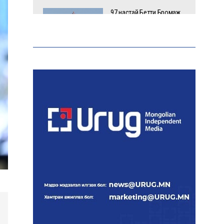
97 настай Бетти Бромаж
онгоцны далавчин дээр
зогсоогоороо нисэж,
Гиннесийн рекорд
тогтоожээ
Аи-92 автобензиний
импорт, тээвэрлэлт,
түгээлтийг 24 цагаар
шуурхай зохион байгуулж
байна
Тайландад 14 настай
сурагч сургуулийнхаа
багш, сурагчид руу гал
нээжээ
Ерөнхий сайд БНХАУ-аас
сар бүр 12-15 мянган тонн