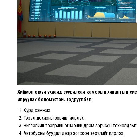
Хиймэл оюун ухаанд суурилсан камерын хяналтын систе
илрүүлэх боломжтой. Тодруулбал:
Хурд хэмжих
Гэрэл дохионы зөрчил илрүүлэх
Чиглэлийн тээврийн эгнээний дүрэм зөрчсөн тохиолдлыг 
Автобусны буудал дээр зогссон зөрчлийг илрүүлэх