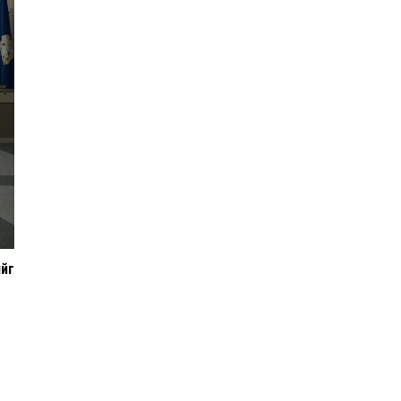
Нийслэл болон хөрөнгө
оруулагчидтай хамтран
Улаанбаатар хотын утааг
бууруулах төслийг
эрчимжүүлэхээр боллоо
Энэ оны эхний долоон
сарын байдлаар зөрчлийн
бүртгэл өмнөх оноос 1.3
дахин өсжээ
Макс Группийн үүсгэн
ийг
байгуулагчид Сутай
хайрхны төрийн тахилгад
оролцлоо
E-Mongolia системээр
дамжуулан 2.9 сая гаруй
нийгмийн даатгалын