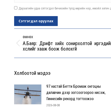
Дараагийн удаа сэтгэгдэл бичихийн тулд өөрийн нэр, имэйл хөтөч д
Сэтгэгдэл оруулах
Post
navigation
ӨМНӨХ
А.Баяр: Дрифт хийх сонирхолтой иргэдий
Previous
хүслийг хааж боож болохгүй
post:
Холбоотой мэдээ
97 настай Бетти Бромаж онгоцны
далавчин дээр зогсоогоороо нисэж,
Гиннесийн рекорд тогтоожээ
2026-08-08