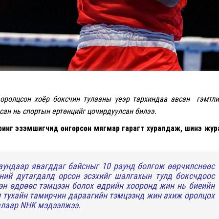
 оролцсон хоёр боксчин тулааны үеэр тархиндаа авсан гэмтл
рсан нь спортын ертөнцийг цочирдуулсан билээ.
ринг эзэмшигчид өнгөрсөн мягмар гарагт хуралдаж, шинэ жу
аундаар явагддаг байсныг 10 раунд болгож өөрчилснөөс
ний дутагдалд орсон эсэхийг шалгахын тулд боксчдоос
эн өдрөөс тэмцээн болох өдрийн хооронд жин нь биеийн
л тухайн тамирчин дараагийн тэмцээнд жин ахиж оролцох
талаар NHK мэдээлжээ.