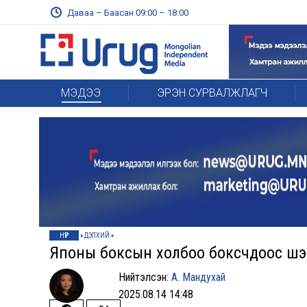
Даваа – Баасан 09:00 – 18:00
МЭДЭЭ
ЭРЭН СУРВАЛЖЛАГЧ
НҮҮР
»
ДЭЛХИЙ
»
Японы боксын холбоо боксчдоос шээ
Нийтэлсэн:
А. Мандухай
2025.08.14 14:48