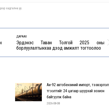
ээр хадгална уу.
ДАРААХ
н
Эрдэнэс Таван Толгой 2025 оны
Next
борлуулалтынхаа дээд амжилт тогтоолоо
post:
Аи-92 автобензиний импорт, тээвэрлэл
түгээлтийг 24 цагаар шуурхай зохион
байгуулж байна
2026-08-08