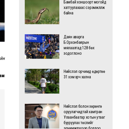
Бамбай хоншоорт могойд
хатгуулахаас сэрэмжлүүлж
байна
Даян аварга
Б.Орхонбаярын
мялаалгад 128 бөх
зодоглоно
ийн
Нийслэл орчимд өдөртөө
рам
31 хэм хүрч хална
Нийслэл болон хөрөнгө
оруулагчидтай хамтран
Улаанбаатар хотын утааг
бууруулах төслийг
эрчимжүүлэхээр боллоо