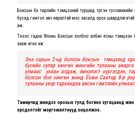
Боксын бүх төрлийн тэмцээний туршид түргэн тусламжийн
бусад гэмтэл авч яаралтай мэс засалд орох шаардлагатай 
аж.
Түүнээс гадна Японы Боксын холбоо албан ёсны тэмцээн
зааж өгөх аж.
Энэ сарын 2-нд болсон боксын тэмцээнд ор
бүсийн супер хөнгөн жингийн тулааны аварга
улмаас ухаан алдаж, эмнэлэгт хүргэгдэн, та
болсон бол хөнгөн жинд Ёожи Саитод 8-р ра
тулааны үеэр тархиндаа авсан гэмтлийн улмаас
Тамирчид жиндээ орохын тулд богино хугацаанд жин 
эрсдэлтэйг мэргэжилтнүүд онцолжээ.