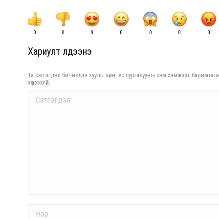
0
0
0
0
0
0
0
Хариулт үлдээнэ үү
Та сэтгэгдэл бичихдээ хууль зүйн, ёс суртахууны хэм хэмжээг баримталн
хүлээхгүй.
Comment
Name *