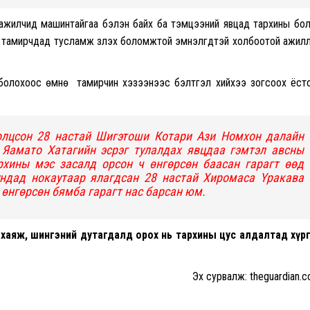
 ажилчид машинтайгаа бэлэн байх ба тэмцээний явцад тархины бо
тамирчдад тусламж үзүүлэх боломжтой эмнэлгүүдтэй холбоотой ажил
 болохоос өмнө тамирчин хэзээнээс бэлтгэл хийхээ зогсоох ёст
олцсон 28 настай Шигэтоши Котари Ази Номхон далайн
 Яамато Хатагийн эсрэг тулалдах явцдаа гэмтэл авсны
рхины мэс засалд орсон ч өнгөрсөн баасан гарагт өөд
ундад нокаутаар ялагдсан 28 настай Хиромаса Үракава
 өнгөрсөн бямба гарагт нас барсан юм.
хаяж, шингэний дутагдалд орох нь тархины цус алдалтад хүр
Эх сурвалж: theguardian.