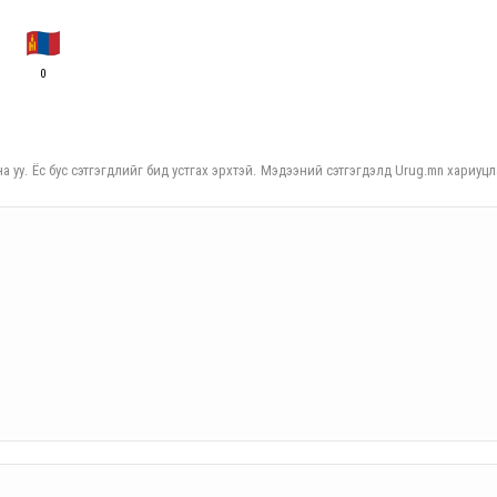
0
а уу. Ёс бус сэтгэгдлийг бид устгах эрхтэй. Мэдээний сэтгэгдэлд Urug.mn хариуцл