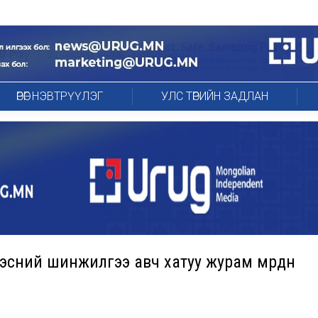
ӨРӨГ НЭВТРҮҮЛЭГ
УЛС ТӨРИЙН ЗАДЛАН
сний шинжилгээ авч хатуу журам мөрдөнө