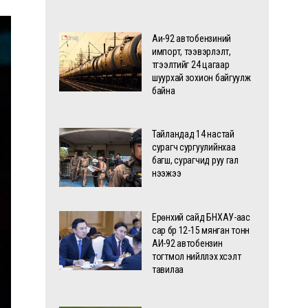
Аи-92 автобензиний
импорт, тээвэрлэлт,
түгээлтийг 24 цагаар
шуурхай зохион байгуулж
байна
Тайландад 14 настай
сурагч сургуулийнхаа
багш, сурагчид руу гал
нээжээ
Ерөнхий сайд БНХАУ-аас
сар бүр 12-15 мянган тонн
АИ-92 автобензин
тогтмол нийлүүлэх хүсэлт
тавилаа