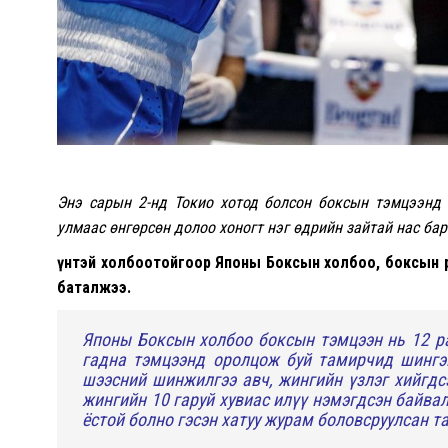
Энэ сарын 2-нд Токио хотод болсон боксын тэмцээнд
улмаас өнгөрсөн долоо хоногт нэг өдрийн зайтай нас ба
Үүнтэй холбоотойгоор Японы Боксын холбоо, боксын 
баталжээ.
Японы Боксын холбоо боксын тэмцээн нь 12 р
гадна тэмцээнд оролцож буй тамирчид шингэ
шээсний шинжилгээ авч, жингийн үзлэг хийгдс
жингийн 10 гаруй хувиас илүү нэмэгдсэн байва
ёстой болно гэсэн хатуу журам боловсруулсан 