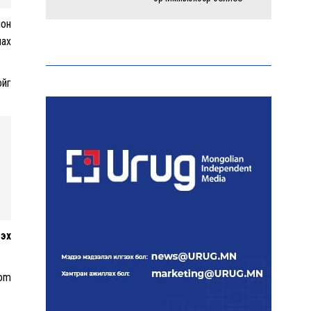
лон
лах
Энэ оны эхний долоон
сарын байдлаар зөрчлийн
бүртгэл өмнөх оноос 1.3
дахин өсжээ
ойг
Макс Группийн үүсгэн
байгуулагчид Сутай
хайрхны төрийн тахилгад
оролцлоо
E-Mongolia системээр
дамжуулан 2.9 сая гаруй
гэх
нийгмийн даатгалын
цахим үйлчилгээг иргэдэд
хүргэлээ
com
Холливудын алдартай хос