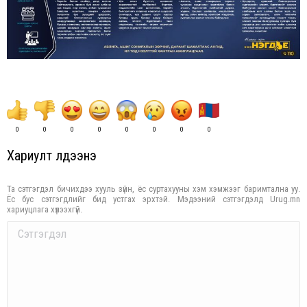
0
0
0
0
0
0
0
0
Хариулт үлдээнэ үү
Та сэтгэгдэл бичихдээ хууль зүйн, ёс суртахууны хэм хэмжээг баримтална уу.
Ёс бус сэтгэгдлийг бид устгах эрхтэй. Мэдээний сэтгэгдэлд Urug.mn
хариуцлага хүлээхгүй.
Comment