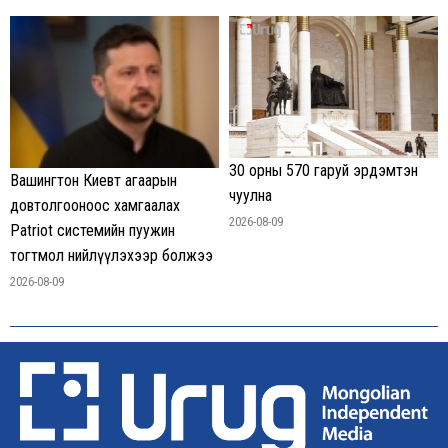
30 орны 570 гаруй эрдэмтэн
Вашингтон Киевт агаарын
чуулна
довтолгооноос хамгаалах
2026-08-09
Patriot системийн пуужин
тогтмол нийлүүлэхээр болжээ
2026-08-09