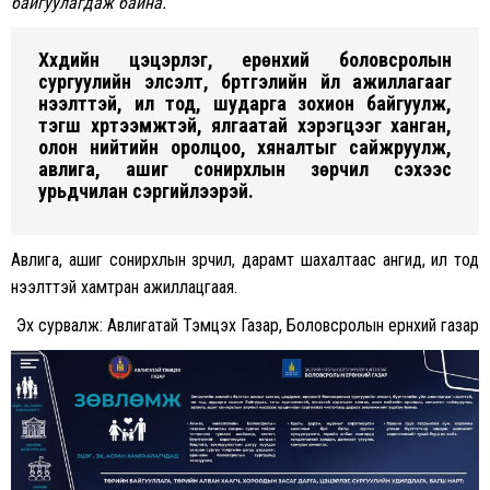
байгуулагдаж байна.
Хүүхдийн цэцэрлэг, ерөнхий боловсролын
сургуулийн элсэлт, бүртгэлийн үйл ажиллагааг
нээлттэй, ил тод, шударга зохион байгуулж,
тэгш хүртээмжтэй, ялгаатай хэрэгцээг ханган,
олон нийтийн оролцоо, хяналтыг сайжруулж,
авлига, ашиг сонирхлын зөрчил үүсэхээс
урьдчилан сэргийлээрэй.
Авлига, ашиг сонирхлын зөрчил, дарамт шахалтаас ангид, ил тод
нээлттэй хамтран ажиллацгаая.
Эх сурвалж: Авлигатай Тэмцэх Газар, Боловсролын ерөнхий газар