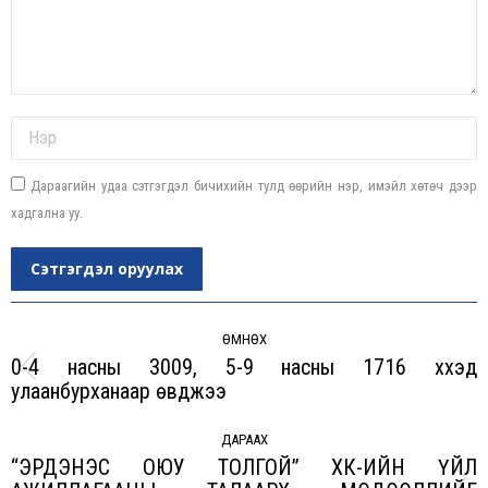
Name *
Дараагийн удаа сэтгэгдэл бичихийн тулд өөрийн нэр, имэйл хөтөч дээр
хадгална уу.
Сэтгэгдэл оруулах
Post
navigation
ӨМНӨХ
0-4 насны 3009, 5-9 насны 1716 хүүхэд
Previous
улаанбурханаар өвджээ
post:
ДАРААХ
“ЭРДЭНЭС ОЮУ ТОЛГОЙ” ХК-ИЙН ҮЙЛ