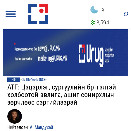
3
Sea
$:
3,594
НҮҮР
»
ЗӨВЛӨГӨӨ МЭДЭЭ
»
АТГ: Цэцэрлэг, сургуулийн бүртгэлтэй
холбоотой авлига, ашиг сонирхлын
зөрчлөөс сэргийлээрэй
Нийтэлсэн:
А. Мандухай