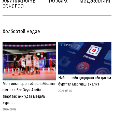
АЖИЛЛАГААНЫ ТАЛААРХ МЭДЭЭЛЛИЙГ
Next
СОНСЛОО
post:
Холбоотой мэдээ
Нийслэлийн цэцэрлэгийн цахим
Монголын эрэгтэй волейболын
бүртгэл маргааш эхэлнэ
шигшээ баг Зүүн Азийн
2026-08-09
аваргаас анх удаа медаль
хүртлээ
2026-08-09