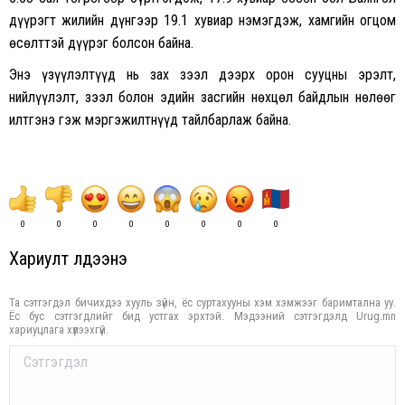
дүүрэгт жилийн дүнгээр 19.1 хувиар нэмэгдэж, хамгийн огцом
өсөлттэй дүүрэг болсон байна.
Энэ үзүүлэлтүүд нь зах зээл дээрх орон сууцны эрэлт,
нийлүүлэлт, зээл болон эдийн засгийн нөхцөл байдлын нөлөөг
илтгэнэ гэж мэргэжилтнүүд тайлбарлаж байна.
0
0
0
0
0
0
0
0
Хариулт үлдээнэ үү
Та сэтгэгдэл бичихдээ хууль зүйн, ёс суртахууны хэм хэмжээг баримтална уу.
Ёс бус сэтгэгдлийг бид устгах эрхтэй. Мэдээний сэтгэгдэлд Urug.mn
хариуцлага хүлээхгүй.
Comment