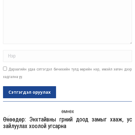
Name *
Дараагийн удаа сэтгэгдэл бичихийн тулд өөрийн нэр, имэйл хөтөч дээр
хадгална уу.
Сэтгэгдэл оруулах
Post
navigation
ӨМНӨХ
Өнөөдөр: Энхтайвны гүүрний доод замыг хааж, ус
Previous
зайлуулах хоолой угсарна
post: