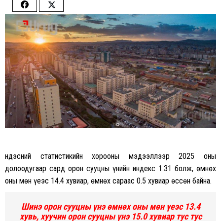
Share
Share
on
on
Facebook
Twitter
Үндэсний статистикийн хорооны мэдээллээр 2025 оны
долоодугаар сард орон сууцны үнийн индекс 1.31 болж, өмнөх
оны мөн үеэс 14.4 хувиар, өмнөх сараас 0.5 хувиар өссөн байна.
Шинэ орон сууцны үнэ өмнөх оны мөн үеэс 13.4
хувь, хуучин орон сууцны үнэ 15.0 хувиар тус тус