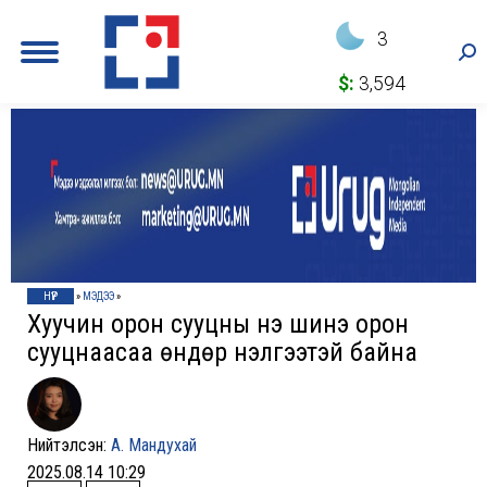
3
Sea
$:
3,594
НҮҮР
»
МЭДЭЭ
»
Хуучин орон сууцны үнэ шинэ орон
сууцнаасаа өндөр үнэлгээтэй байна
Нийтэлсэн:
А. Мандухай
2025.08.14 10:29