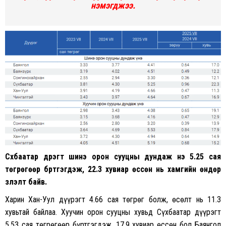
нэмэгджээ.
Сүхбаатар дүүрэгт шинэ орон сууцны дундаж үнэ 5.25 сая
төгрөгөөр бүртгэгдэж, 22.3 хувиар өссөн нь хамгийн өндөр
үзүүлэлт байв.
Харин Хан-Уул дүүрэгт 4.66 сая төгрөг болж, өсөлт нь 11.3
хувьтай байлаа. Хуучин орон сууцны хувьд Сүхбаатар дүүрэгт
5.53 сая төгрөгөөр бүртгэгдэж, 17.9 хувиар өссөн бол Баянгол