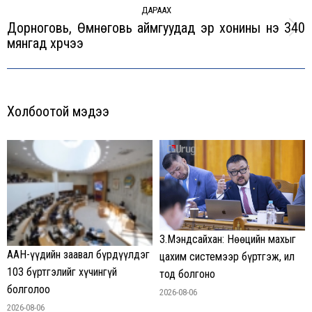
ДАРААХ
Дорноговь, Өмнөговь аймгуудад эр хонины үнэ 340
Next
мянгад хүрчээ
post:
Холбоотой мэдээ
З.Мэндсайхан: Нөөцийн махыг
ААН-үүдийн заавал бүрдүүлдэг
цахим системээр бүртгэж, ил
103 бүртгэлийг хүчингүй
тод болгоно
болголоо
2026-08-06
2026-08-06