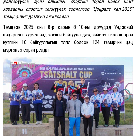
дэлгэрүүлэх, зуны олимпын спортын төрөл болох байт
харвааны спортыг хөгжүүлэх зорилгоор “Цацралт кап-2025”
тэмцээнийг дэмжин ажиллалаа.
Тэмцээн 2025 оны 8-р сарын 8–10-ны өдрүүдэд Үндэсний
цэцэрлэгт хүрээлэнд зохион байгуулагдаж, нийслэл болон орон
нутгийн 18 байгууллагын төлөөлөл болсон 124 тамирчин цэц
мэргэнээ сорин өрсөлдлөө.