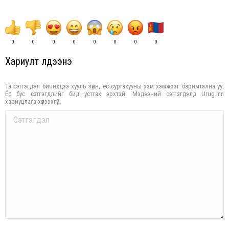
0
0
0
0
0
0
0
0
Хариулт үлдээнэ үү
Та сэтгэгдэл бичихдээ хууль зүйн, ёс суртахууны хэм хэмжээг баримтална уу.
Ёс бус сэтгэгдлийг бид устгах эрхтэй. Мэдээний сэтгэгдэлд Urug.mn
хариуцлага хүлээхгүй.
Comment