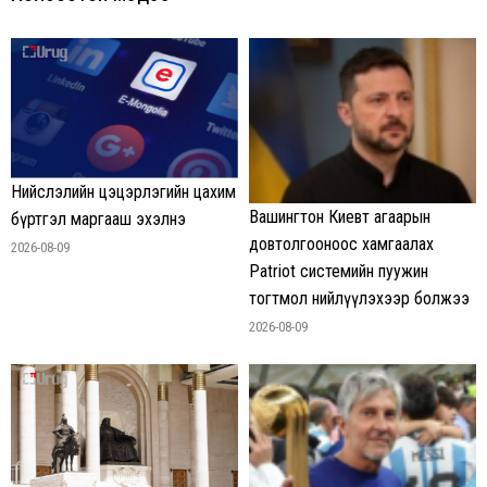
Нийслэлийн цэцэрлэгийн цахим
Вашингтон Киевт агаарын
бүртгэл маргааш эхэлнэ
довтолгооноос хамгаалах
2026-08-09
Patriot системийн пуужин
тогтмол нийлүүлэхээр болжээ
2026-08-09