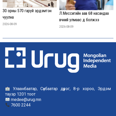
30 орны 570 гаруй эрдэмтэн
Л.Мессигийн аав 68 насандаа
чуулна
өвчний улмаас өөд болжээ
2026-08-09
2026-08-09
Улаанбаатар, Сүхбаатар дүүрэг, 8-р хороо, Эрдэм
тауэр 1201 тоот
medee@urug.mn
7600 2244