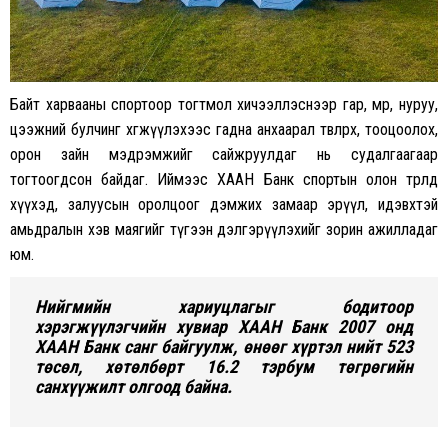
Байт харвааны спортоор тогтмол хичээллэснээр гар, мөр, нуруу,
цээжний булчинг хөгжүүлэхээс гадна анхаарал төвлөрөх, тооцоолох,
орон зайн мэдрэмжийг сайжруулдаг нь судалгаагаар
тогтоогдсон байдаг. Иймээс ХААН Банк спортын олон төрөлд
хүүхэд, залуусын оролцоог дэмжих замаар эрүүл, идэвхтэй
амьдралын хэв маягийг түгээн дэлгэрүүлэхийг зорин ажилладаг
юм.
Нийгмийн хариуцлагыг бодитоор
хэрэгжүүлэгчийн хувиар ХААН Банк 2007 онд
ХААН Банк санг байгуулж, өнөөг хүртэл нийт 523
төсөл, хөтөлбөрт 16.2 тэрбум төгрөгийн
санхүүжилт олгоод байна.