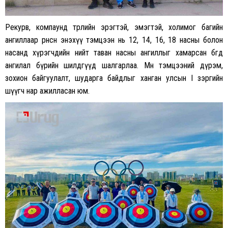
Рекурв, компаунд төрлийн эрэгтэй, эмэгтэй, холимог багийн
ангиллаар өрнөсөн энэхүү тэмцээн нь 12, 14, 16, 18 насны болон
насанд хүрэгчдийн нийт таван насны ангиллыг хамарсан бөгөөд
ангилал бүрийн шилдгүүд шалгарлаа. Мөн тэмцээний дүрэм,
зохион байгуулалт, шударга байдлыг ханган улсын I зэргийн
шүүгч нар ажилласан юм.