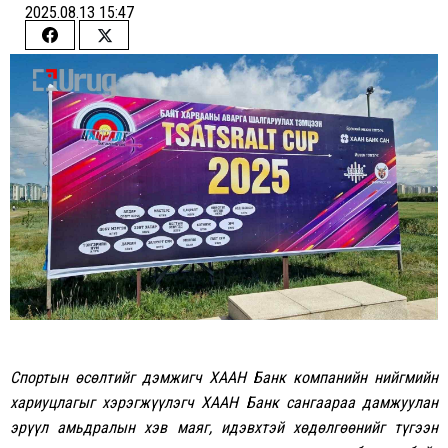
2025.08.13 15:47
Share
Share
on
on
Facebook
Twitter
Спортын өсөлтийг дэмжигч ХААН Банк компанийн нийгмийн
хариуцлагыг хэрэгжүүлэгч ХААН Банк сангаараа дамжуулан
эрүүл амьдралын хэв маяг, идэвхтэй хөдөлгөөнийг түгээн