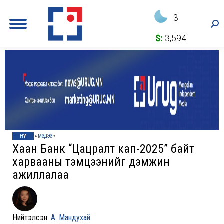
3
Sea
$:
3,594
НҮҮР
»
МЭДЭЭ
»
Хаан Банк “Цацралт кап-2025” байт
харвааны тэмцээнийг дэмжин
ажиллалаа
Нийтэлсэн:
А. Мандухай