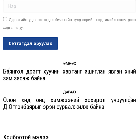
Name *
Дараагийн удаа сэтгэгдэл бичихийн тулд өөрийн нэр, имэйл хөтөч дээр
хадгална уу.
Сэтгэгдэл оруулах
Post
navigation
ӨМНӨХ
Баянгол дүүрэгт хуучин хавтанг ашиглан явган хүний
Previous
зам засаж байна
post:
ДАРААХ
Олон хүнд онц хэмжээний хохирол учруулсан
Next
Д.Отгонбаярыг эрэн сурвалжилж байна
post:
Холбоотой мэдээ