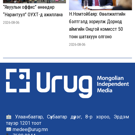
“Явуулын оффис” өнөөдөр
Н.Номтойбаяр: Өвөлжилтийн
“Нарантуул” ОУХТ-д ажиллана
бэлтгэлд зориулж Дорнод
2026-08-06
аймгийн Онцгой комисст 50
тонн шатахуун олгоно
2026-08-06
Улаанбаатар, Сүхбаатар дүүрэг, 8-р хороо, Эрдэм
тауэр 1201 тоот
medee@urug.mn