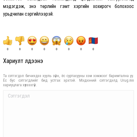
мэдэгдэж, энэ төрлийн гэмт хэргийн хохирогч болохоос
урьдчилан сэргийлээрэй.
0
0
0
0
0
0
0
0
Хариулт үлдээнэ үү
Та сэтгэгдэл бичихдээ хууль зүйн, ёс суртахууны хэм хэмжээг баримтална уу.
Ёс бус сэтгэгдлийг бид устгах эрхтэй. Мэдээний сэтгэгдэлд Urug.mn
хариуцлага хүлээхгүй.
Comment