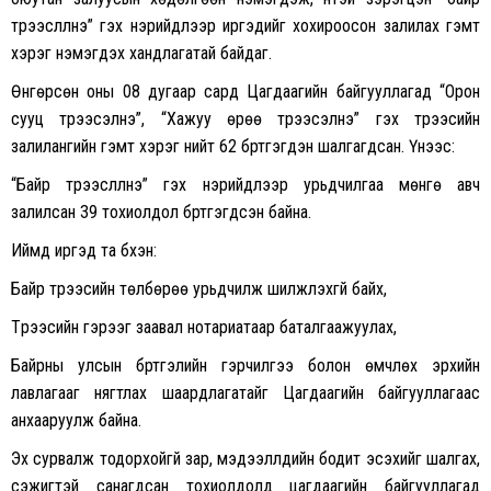
түрээслүүлнэ” гэх нэрийдлээр иргэдийг хохироосон залилах гэмт
хэрэг нэмэгдэх хандлагатай байдаг.
Өнгөрсөн оны 08 дугаар сард Цагдаагийн байгууллагад “Орон
сууц түрээсэлнэ”, “Хажуу өрөө түрээсэлнэ” гэх түрээсийн
залилангийн гэмт хэрэг нийт 62 бүртгэгдэн шалгагдсан. Үүнээс:
“Байр түрээслүүлнэ” гэх нэрийдлээр урьдчилгаа мөнгө авч
залилсан 39 тохиолдол бүртгэгдсэн байна.
Иймд иргэд та бүхэн:
Байр түрээсийн төлбөрөө урьдчилж шилжүүлэхгүй байх,
Түрээсийн гэрээг заавал нотариатаар баталгаажуулах,
Байрны улсын бүртгэлийн гэрчилгээ болон өмчлөх эрхийн
лавлагааг нягтлах шаардлагатайг Цагдаагийн байгууллагаас
анхааруулж байна.
Эх сурвалж тодорхойгүй зар, мэдээллүүдийн бодит эсэхийг шалгах,
сэжигтэй санагдсан тохиолдолд цагдаагийн байгууллагад