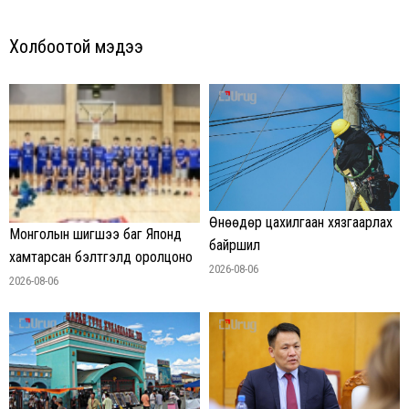
Холбоотой мэдээ
Өнөөдөр цахилгаан хязгаарлах
Монголын шигшээ баг Японд
байршил
хамтарсан бэлтгэлд оролцоно
2026-08-06
2026-08-06