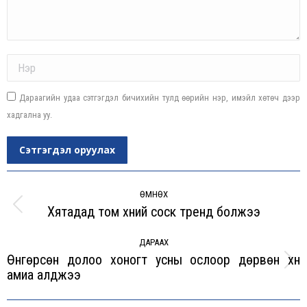
Name *
Дараагийн удаа сэтгэгдэл бичихийн тулд өөрийн нэр, имэйл хөтөч дээр
хадгална уу.
Сэтгэгдэл оруулах
Post
navigation
ӨМНӨХ
Хятадад том хүний соск тренд болжээ
Previous
post:
ДАРААХ
Өнгөрсөн долоо хоногт усны ослоор дөрвөн хүн
Next
амиа алджээ
post: