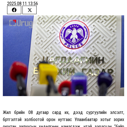
2025.08.11 13:56
Share
Share
on
on
Facebook
Twitter
Жил бүрийн 08 дугаар сард их, дээд сургуулийн элсэлт,
бүртгэлтэй холбоотой орон нутгаас Улаанбаатар хотыг зорих
оюутан залуусын хөдөлгөөн нэмэгдэж, үүнтэй зэрэгцэн “байр