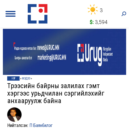
3
Sea
$:
3,594
НҮҮР
»
МЭДЭЭ
»
Түрээсийн байрны залилах гэмт
хэргээс урьдчилан сэргийлэхийг
анхааруулж байна
Нийтэлсэн:
П Баянбилэг