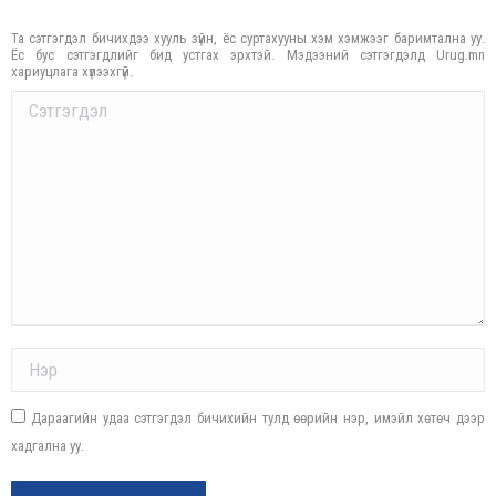
Та сэтгэгдэл бичихдээ хууль зүйн, ёс суртахууны хэм хэмжээг баримтална уу.
Ёс бус сэтгэгдлийг бид устгах эрхтэй. Мэдээний сэтгэгдэлд Urug.mn
хариуцлага хүлээхгүй.
Comment
Name *
Дараагийн удаа сэтгэгдэл бичихийн тулд өөрийн нэр, имэйл хөтөч дээр
хадгална уу.