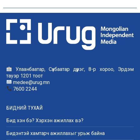
Улаанбаатар, Сүхбаатар дүүрэг, 8-р хороо, Эрдэм
тауэр 1201 тоот
medee@urug.mn
7600 2244
БИДНИЙ ТУХАЙ
Бид хэн бэ? Хэрхэн ажиллах вэ?
Бидэнтэй хамтарч ажиллахыг урьж байна