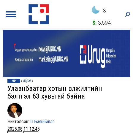
3
Sea
$:
3,594
НҮҮР
»
МЭДЭЭ
»
Улаанбаатар хотын өвөлжилтийн
бэлтгэл 63 хувьтай байна
Нийтэлсэн:
П Баянбилэг
2025.08.11 12:45