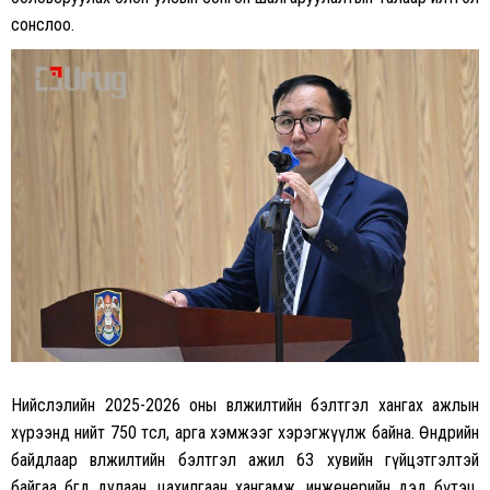
сонслоо.
Нийслэлийн 2025-2026 оны өвөлжилтийн бэлтгэл хангах ажлын
хүрээнд нийт 750 төсөл, арга хэмжээг хэрэгжүүлж байна. Өнөөдрийн
байдлаар өвөлжилтийн бэлтгэл ажил
63 хувийн
гүйцэтгэлтэй
байгаа бөгөөд дулаан, цахилгаан хангамж, инженерийн дэд бүтэц,