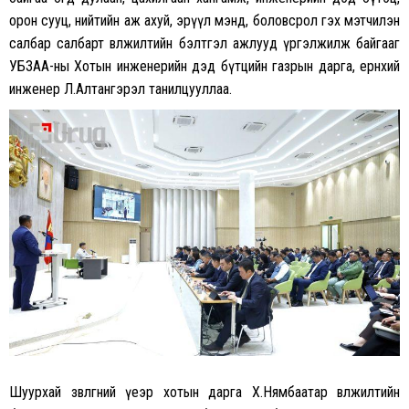
орон сууц, нийтийн аж ахуй, эрүүл мэнд, боловсрол гэх мэтчилэн
салбар салбарт өвөлжилтийн бэлтгэл ажлууд үргэлжилж байгааг
УБЗАА-ны Хотын инженерийн дэд бүтцийн газрын дарга, ерөнхий
инженер Л.Алтангэрэл танилцууллаа.
Шуурхай зөвлөгөөний үеэр хотын дарга Х.Нямбаатар өвөлжилтийн