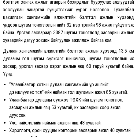
бэлтгэл хангах ажлыг агаарын бохирдлыг бууруулах ажлуудтай
хослуулан чанартай гүйцэтгэхийг үүрэг болголоо. Тухайлбал
цахилгаан хангамжийн өвөлжилтийн бэлтгэл ажлын хүрээнд
үндсэн шугам тоноглолын нийт 32 нэр төрлийн 98 ажил гүйцэтгэж
байна. Урсгал засвараар 3387 шугам тоноглолд засварын ажлыг
хуваарийн дагуу зохион байгуулан ажиллаж байгаа юм.
Дулаан хангамжийн өвөлжилтийн бэлтгэл ажлын хүрээнд 13.5 км
дулааны гол шугам сүлжээг шинэчлэх, шугам тоноглолын их
засвар, урсгал засвар зэрэг ажлын явц 60 гаруй хувьтай байна.
Үүнд
“Улаанбаатар хотын дулаан хангамжийн үр ашгийг
дээшлүүлэх төсөл”-ийн найман гол шугамын ажил 85 хувьтай.
Улаанбаатар дулааны сүлжээ ТӨХК-ийн шугам тоноглол,
засварын ажлын явц 53 хувьтай, их засварын хоёр ажил
дууссан.
Улс, нийслэлийн найман ажлын явц 48 хувьтай.
Хэрэглэгч, орон сууцны конторын засварын ажил 40 хувьтай