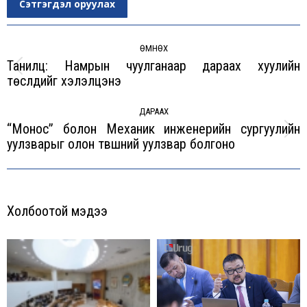
Сэтгэгдэл оруулах
Post
navigation
ӨМНӨХ
Танилц: Намрын чуулганаар дараах хуулийн
Previous
төслүүдийг хэлэлцэнэ
post:
ДАРААХ
“Монос” болон Механик инженерийн сургуулийн
Next
уулзварыг олон түвшний уулзвар болгоно
post:
Холбоотой мэдээ