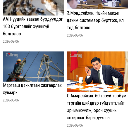
З.Мэндсайхан: Нөөцийн махыг
ААН-үүдийн заавал бүрдүүлдэг
цахим системээр бүртгэж, ил
103 бүртгэлийг хүчингүй
тод болгоно
болголоо
2026-08-06
2026-08-06
Маргааш цахилгаан хязгаарлах
хуваарь
С.Амарсайхан: 60 гаруй тэрбум
2026-08-06
төгрөгийн шийдвэр гүйцэтгэлийг
эрчимжүүлж, орон сууцны
хохирлыг барагдуулна
2026-08-06