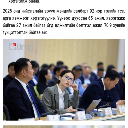
хэрэгжиж байна.
2025 онд нийслэлийн эрүүл мэндийн салбарт 92 нэр төрлийн төсөл,
арга хэмжээг хэрэгжүүлнэ. Үүнээс дууссан 65 ажил, хэрэгжиж
байгаа 27 ажил байгаа бөгөөд өвөлжилтийн бэлтгэл ажил 70.9 хувийн
гүйцэтгэлтэй байгаа аж.