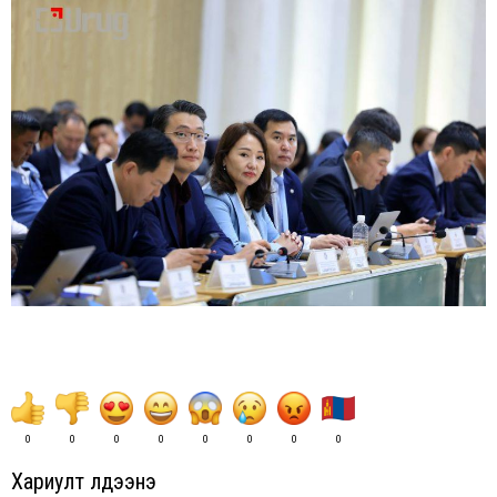
0
0
0
0
0
0
0
0
Хариулт үлдээнэ үү