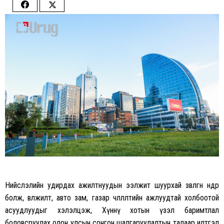
Share
Share
on
on
Facebook
Twitter
Нийслэлийн удирдах ажилтнуудын ээлжит шуурхай зөвлөгөөн өнөөдөр
болж, өвөлжилт, авто зам, газар чөлөөлөлтийн ажлуудтай холбоотой
асуудлуудыг хэлэлцэж, Хүннү хотын үзэл баримтлал
боловсруулах олон улсын сонгон шалгаруулалтын талаар илтгэл