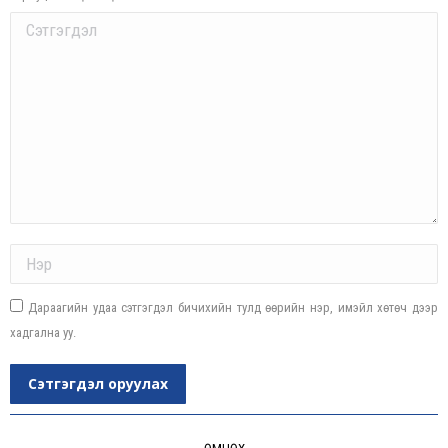
Comment
Name *
Дараагийн удаа сэтгэгдэл бичихийн тулд өөрийн нэр, имэйл хөтөч дээр
хадгална уу.
Сэтгэгдэл оруулах
Post