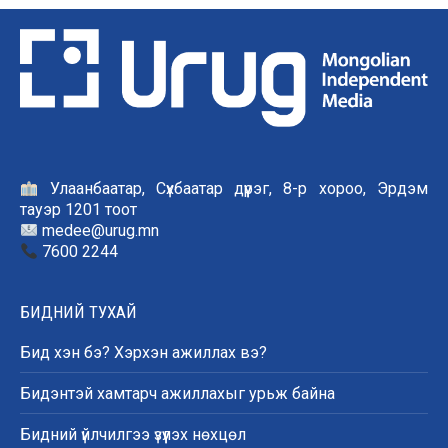
Улаанбаатар, Сүхбаатар дүүрэг, 8-р хороо, Эрдэм
тауэр 1201 тоот
medee@urug.mn
7600 2244
БИДНИЙ ТУХАЙ
Бид хэн бэ? Хэрхэн ажиллах вэ?
Бидэнтэй хамтарч ажиллахыг урьж байна
Бидний үйлчилгээ үзүүлэх нөхцөл