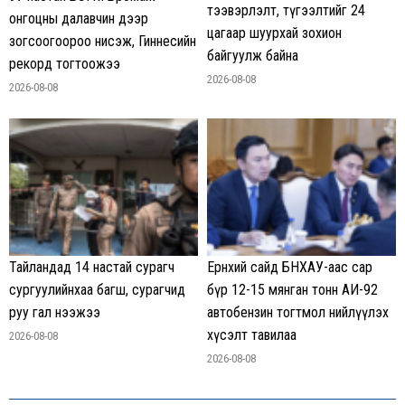
тээвэрлэлт, түгээлтийг 24
онгоцны далавчин дээр
цагаар шуурхай зохион
зогсоогоороо нисэж, Гиннесийн
байгуулж байна
рекорд тогтоожээ
2026-08-08
2026-08-08
Тайландад 14 настай сурагч
Ерөнхий сайд БНХАУ-аас сар
сургуулийнхаа багш, сурагчид
бүр 12-15 мянган тонн АИ-92
руу гал нээжээ
автобензин тогтмол нийлүүлэх
хүсэлт тавилаа
2026-08-08
2026-08-08