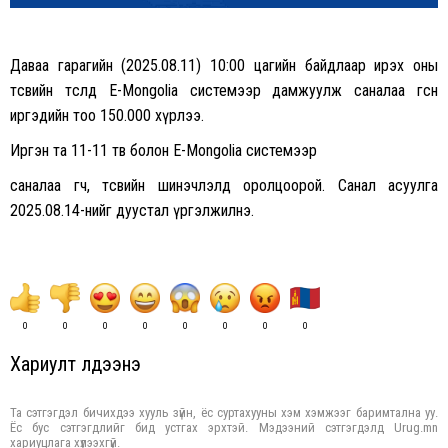
Даваа гарагийн (2025.08.11) 10:00 цагийн байдлаар ирэх оны
төсвийн төсөлд E-Mongolia системээр дамжуулж саналаа өгсөн
иргэдийн тоо 150.000 хүрлээ.
Иргэн та 11-11 төв болон E-Mongolia системээр
саналаа өгч, төсвийн шинэчлэлд оролцоорой. Санал асуулга
2025.08.14-нийг дуустал үргэлжилнэ.
0
0
0
0
0
0
0
0
Хариулт үлдээнэ үү
Та сэтгэгдэл бичихдээ хууль зүйн, ёс суртахууны хэм хэмжээг баримтална уу.
Ёс бус сэтгэгдлийг бид устгах эрхтэй. Мэдээний сэтгэгдэлд Urug.mn
хариуцлага хүлээхгүй.