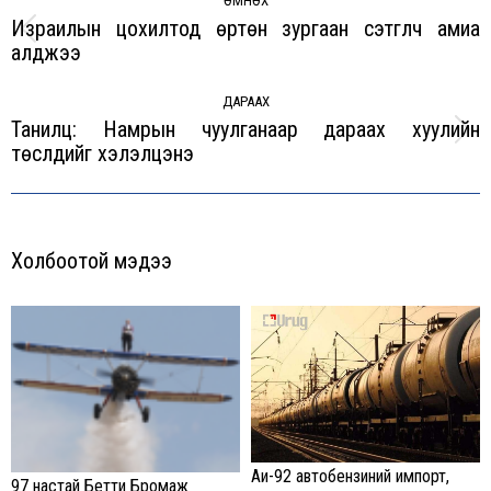
navigation
ӨМНӨХ
Израилын цохилтод өртөн зургаан сэтгүүлч амиа
Previous
алджээ
post:
ДАРААХ
Танилц: Намрын чуулганаар дараах хуулийн
Next
төслүүдийг хэлэлцэнэ
post:
Холбоотой мэдээ
Аи-92 автобензиний импорт,
97 настай Бетти Бромаж