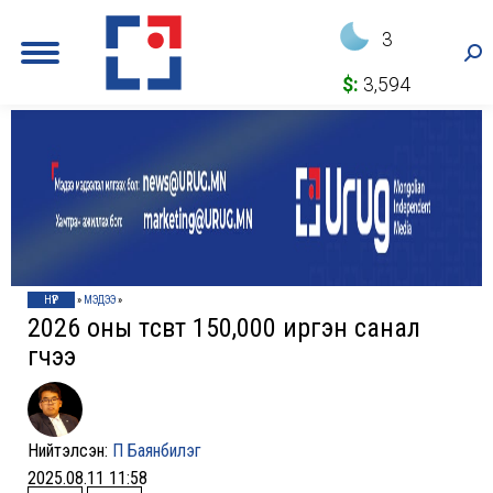
3
Sea
$:
3,594
НҮҮР
»
МЭДЭЭ
»
2026 оны төсөвт 150,000 иргэн санал
өгчээ
Нийтэлсэн:
П Баянбилэг
2025.08.11 11:58