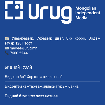
Улаанбаатар, Сүхбаатар дүүрэг, 8-р хороо, Эрдэм
тауэр 1201 тоот
medee@urug.mn
7600 2244
БИДНИЙ ТУХАЙ
Бид хэн бэ? Хэрхэн ажиллах вэ?
Бидэнтэй хамтарч ажиллахыг урьж байна
Бидний үйлчилгээ үзүүлэх нөхцөл