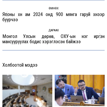
Post
navigation
ӨМНӨХ
Японы хүн ам 2024 онд 900 мянга гаруй хүнээр
Previous
буурчээ
post:
ДАРААХ
Монгол Улсын дөрөв, ОХУ-ын нэг иргэн
Next
мансууруулах бодис хэрэглэсэн байжээ
post:
Холбоотой мэдээ