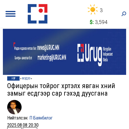
3
Sea
$:
3,594
НҮҮР
»
МЭДЭЭ
»
Офицерын тойрог хүртэлх явган хүний
замыг есдүгээр сар гэхэд дуусгана
Нийтэлсэн:
П Баянбилэг
2025.08.08 20:30