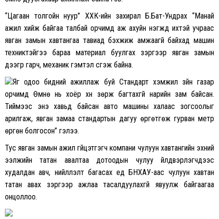
“Цагаан толгойн нуур” ХХК-ийн захирал Б.Бат-Ундрах “Манай
ажил хийж байгаа талбай орчимд аж ахуйн нэгжүүд ихтэй учраас
явган замын хавтангаа тавиад бэхжиж амжаагүй байхад машин
техниктэйгээ бараа материал буулгах зэргээр явган замын
дээгүүр гарч, механик гэмтэл үүсгэж байна.
Яг одоо бидний ажиллаж буй Стандарт хэмжил зүйн газар
орчимд Өмнө нь хоёр хүн зөрж багтахгүй нарийн зам байсан.
Тиймээс энэ хавьд байсан авто машины халаас зогсоолыг
арилгаж, явган замаа стандартын дагуу өргөтгөж гурван метр
өргөн болгосон” гэлээ.
Тус явган замын ажил гүйцэтгэгч компани чулуун хавтангийн эхний
ээлжийн татан авалтаа дотоодын чулуу үйлдвэрлэгчдээс
худалдан авч, нийлүүлэлт багасах үед БНХАУ-аас чулуун хавтан
татан авах зэргээр ажлаа тасалдуулахгүй явуулж байгаагаа
онцоллоо.