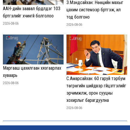
З.Мэндсайхан: Нөөцийн махыг
ААН-үүдийн заавал бүрдүүлдэг 103
цахим системээр бүртгэж, ил
бүртгэлийг хүчингүй болголоо
тод болгоно
2026-08-06
2026-08-06
Маргааш цахилгаан хязгаарлах
хуваарь
С.Амарсайхан: 60 гаруй тэрбум
2026-08-06
төгрөгийн шийдвэр гүйцэтгэлийг
эрчимжүүлж, орон сууцны
хохирлыг барагдуулна
2026-08-06