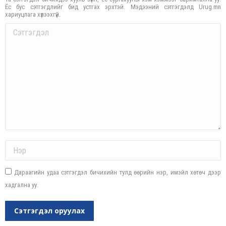
Ёс бус сэтгэгдлийг бид устгах эрхтэй. Мэдээний сэтгэгдэлд Urug.mn
хариуцлага хүлээхгүй.
Comment
Name *
Дараагийн удаа сэтгэгдэл бичихийн тулд өөрийн нэр, имэйл хөтөч дээр
хадгална уу.
Сэтгэгдэл оруулах