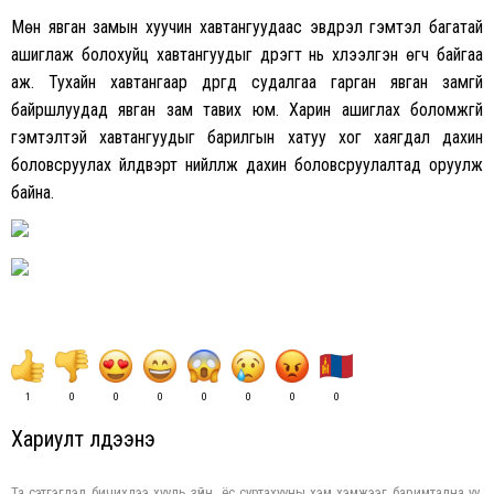
Мөн явган замын хуучин хавтангуудаас эвдрэл гэмтэл багатай
ашиглаж болохуйц хавтангуудыг дүүрэгт нь хүлээлгэн өгч байгаа
аж. Тухайн хавтангаар дүүргүүд судалгаа гарган явган замгүй
байршлуудад явган зам тавих юм. Харин ашиглах боломжгүй
гэмтэлтэй хавтангуудыг барилгын хатуу хог хаягдал дахин
боловсруулах үйлдвэрт нийлүүлж дахин боловсруулалтад оруулж
байна.
1
0
0
0
0
0
0
0
Хариулт үлдээнэ үү
Та сэтгэгдэл бичихдээ хууль зүйн, ёс суртахууны хэм хэмжээг баримтална уу.