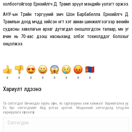
холбоотойгоор Ерөнхийлөгч Д. Трамп эрүүл мэндийн үзлэгт оржээ.
АНУ-ын Төрийн тэргүүний эмч Шон Барбабелла Ерөнхийлөгч Д.
Трампын доод мөчдөд хийсэн өнгөт хэт авиан шинжилгээгээр венийн
судасны хавхлагын архаг дутагдал оношлогдсон талаар, мөн уг
өвчин нь 70-аас дээш насныханд элбэг тохиолддог болохыг
онцолжээ.
0
0
0
0
0
0
0
0
Хариулт үлдээнэ үү
Та сэтгэгдэл бичихдээ хууль зүйн, ёс суртахууны хэм хэмжээг баримтална уу.
Ёс бус сэтгэгдлийг бид устгах эрхтэй. Мэдээний сэтгэгдэлд Urug.mn
хариуцлага хүлээхгүй.
Comment