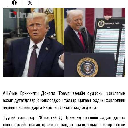
Share
Share
on
on
Facebook
Twitter
АНУ-ын Ерөнхийлөгч Доналд Трамп венийн судасны хавхлагын
архаг дутагдлаар оношлогдсон талаар Цагаан ордны хэвлэлийн
нарийн бичгийн дарга Каролин Левитт мэдэгджээ.
Түүний хэлснээр 78 настай Д. Трампад сүүлийн хэдэн долоо
хоногт хөлийн шагай орчим нь хавдах шинж тэмдэг илэрсэнтэй