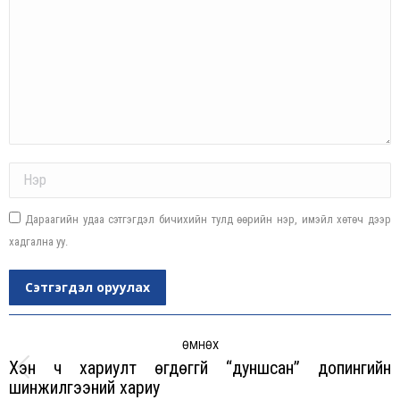
Name *
Дараагийн удаа сэтгэгдэл бичихийн тулд өөрийн нэр, имэйл хөтөч дээр
хадгална уу.
Сэтгэгдэл оруулах
Post
navigation
ӨМНӨХ
Хэн ч хариулт өгдөггүй “дуншсан” допингийн
Previous
шинжилгээний хариу