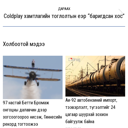
post:
ДАРААХ
Coldplay хамтлагийн тоглолтын үеэр “баригдсан хос”
Next
post:
Холбоотой мэдээ
Аи-92 автобензиний импорт,
97 настай Бетти Бромаж
тээвэрлэлт, түгээлтийг 24
онгоцны далавчин дээр
цагаар шуурхай зохион
зогсоогоороо нисэж, Гиннесийн
байгуулж байна
рекорд тогтоожээ