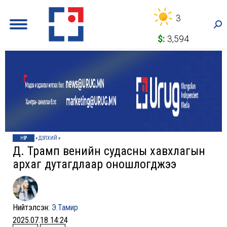
3
Sea
$:
3,594
НҮҮР
»
ДЭЛХИЙ
»
Д. Трамп венийн судасны хавхлагын
архаг дутагдлаар оношлогджээ
Нийтэлсэн:
Э.Тамир
2025.07.18 14:24