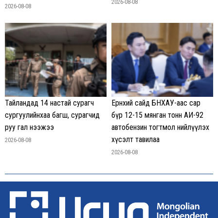
2026-08-08
2026-08-08
Тайландад 14 настай сурагч
Ерөнхий сайд БНХАУ-аас сар
сургуулийнхаа багш, сурагчид
бүр 12-15 мянган тонн АИ-92
руу гал нээжээ
автобензин тогтмол нийлүүлэх
хүсэлт тавилаа
2026-08-08
2026-08-08