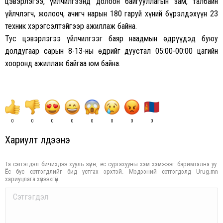
цэвэрлэгээ, үйлчилгээнд долоон байгууллагын зам, талбайн
үйлчлэгч, жолооч, ачигч нарын 180 гаруй хүний бүрэлдэхүүн 23
техник хэрэгсэлтэйгээр ажиллаж байна.
Тус цэвэрлэгээ үйлчилгээг баяр наадмын өдрүүдэд буюу
долдугаар сарын 8-13-ны өдрийг дуустал 05:00-00:00 цагийн
хооронд ажиллаж байгаа юм байна.
0
0
0
0
0
0
0
0
Хариулт үлдээнэ үү
Та сэтгэгдэл бичихдээ хууль зүйн, ёс суртахууны хэм хэмжээг баримтална уу.
Ёс бус сэтгэгдлийг бид устгах эрхтэй. Мэдээний сэтгэгдэлд Urug.mn
хариуцлага хүлээхгүй.
Comment