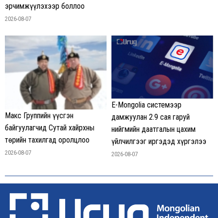
эрчимжүүлэхээр боллоо
2026-08-07
E-Mongolia системээр
Макс Группийн үүсгэн
дамжуулан 2.9 сая гаруй
байгуулагчид Сутай хайрхны
нийгмийн даатгалын цахим
төрийн тахилгад оролцлоо
үйлчилгээг иргэдэд хүргэлээ
2026-08-07
2026-08-07