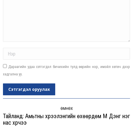
Name *
Дараагийн удаа сэтгэгдэл бичихийн тулд өөрийн нэр, имэйл хөтөч дээр
хадгална уу.
Сэтгэгдэл оруулах
Post
navigation
ӨМНӨХ
Тайланд: Амьтны хүрээлэнгийн өхөөрдөм Мү Дэнг нэг
Previous
нас хүрчээ
post: