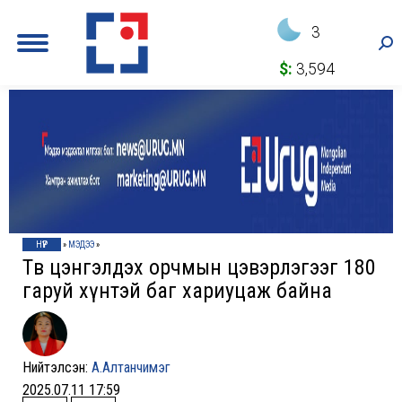
3
Sea
$:
3,594
НҮҮР
»
МЭДЭЭ
»
Төв цэнгэлдэх орчмын цэвэрлэгээг 180
гаруй хүнтэй баг хариуцаж байна
Нийтэлсэн:
А.Алтанчимэг
2025.07.11 17:59