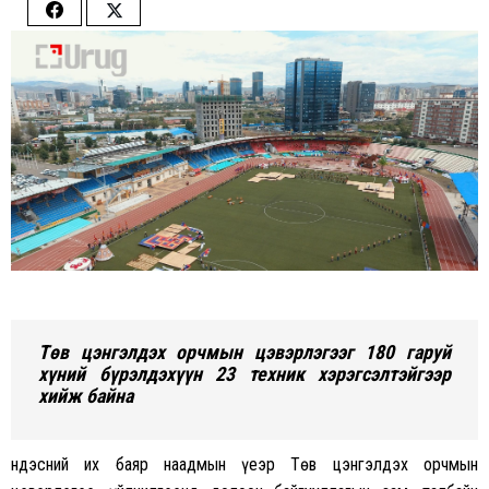
Share
Share
on
on
Facebook
Twitter
Төв цэнгэлдэх орчмын цэвэрлэгээг 180 гаруй
хүний бүрэлдэхүүн 23 техник хэрэгсэлтэйгээр
хийж байна
Үндэсний их баяр наадмын үеэр Төв цэнгэлдэх орчмын