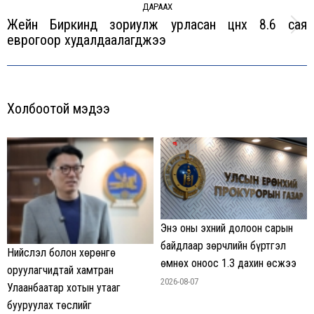
ДАРААХ
Жейн Биркинд зориулж урласан цүнх 8.6 сая
Next
еврогоор худалдаалагджээ
post:
Холбоотой мэдээ
Энэ оны эхний долоон сарын
байдлаар зөрчлийн бүртгэл
Нийслэл болон хөрөнгө
өмнөх оноос 1.3 дахин өсжээ
оруулагчидтай хамтран
2026-08-07
Улаанбаатар хотын утааг
бууруулах төслийг