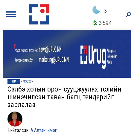
3
Sea
$:
3,594
НҮҮР
»
МЭДЭЭ
»
Сэлбэ хотын орон сууцжуулах төслийн
шинэчилсэн таван багц тендерийг
зарлалаа
Нийтэлсэн:
А.Алтанчимэг