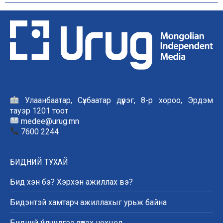
Улаанбаатар, Сүхбаатар дүүрэг, 8-р хороо, Эрдэм
тауэр 1201 тоот
medee@urug.mn
7600 2244
БИДНИЙ ТУХАЙ
Бид хэн бэ? Хэрхэн ажиллах вэ?
Бидэнтэй хамтарч ажиллахыг урьж байна
Бидний үйлчилгээ үзүүлэх нөхцөл