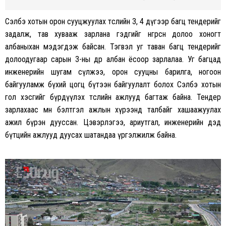
Сэлбэ хотын орон сууцжуулах төслийн 3, 4 дүгээр багц тендерийг
задалж, тав хувааж зарлана гэдгийг өнгөрсөн долоо хоногт
албаныхан мэдэгдэж байсан. Тэгвэл уг таван багц тендерийг
долоодугаар сарын 3-ны өдөр албан ёсоор зарлалаа. Уг багцад
инженерийн шугам сүлжээ, орон сууцны барилга, ногоон
байгууламж бүхий цогц бүтээн байгуулалт болох Сэлбэ хотын
гол хэсгийг бүрдүүлэх төслийн ажлууд багтаж байна. Тендер
зарлахаас өмнө бэлтгэл ажлын хүрээнд талбайг хашаажуулах
ажил бүрэн дууссан. Цэвэрлэгээ, ариутгал, инженерийн дэд
бүтцийн ажлууд дуусах шатандаа үргэлжилж байна.