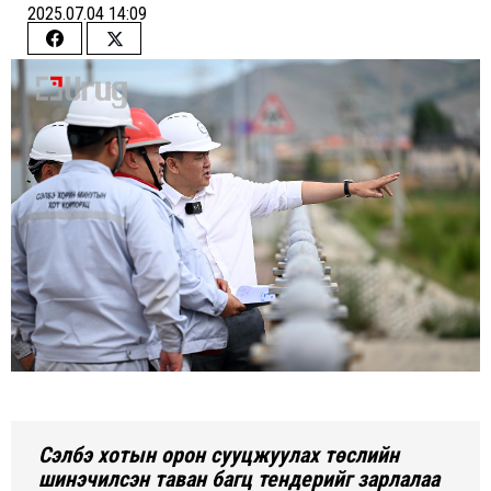
2025.07.04 14:09
Share
Share
on
on
Facebook
Twitter
Сэлбэ хотын орон сууцжуулах төслийн
шинэчилсэн таван багц тендерийг зарлалаа