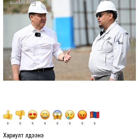
0
0
0
0
0
0
0
0
Хариулт үлдээнэ үү