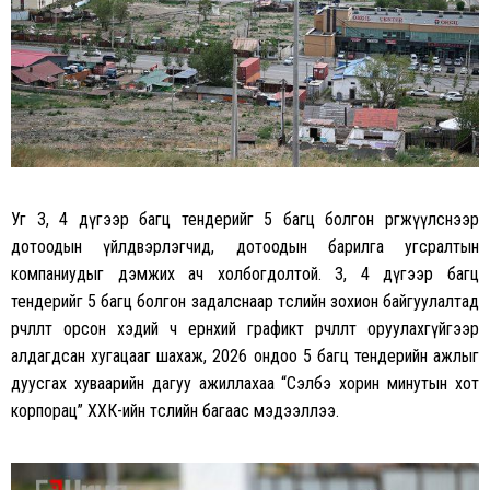
Уг 3, 4 дүгээр багц тендерийг 5 багц болгон өргөжүүлснээр
дотоодын үйлдвэрлэгчид, дотоодын барилга угсралтын
компаниудыг дэмжих ач холбогдолтой. 3, 4 дүгээр багц
тендерийг 5 багц болгон задалснаар төслийн зохион байгуулалтад
өөрчлөлт орсон хэдий ч ерөнхий графикт өөрчлөлт оруулахгүйгээр
алдагдсан хугацааг шахаж, 2026 ондоо 5 багц тендерийн ажлыг
дуусгах хуваарийн дагуу ажиллахаа “Сэлбэ хорин минутын хот
корпорац” ХХК-ийн төслийн багаас мэдээллээ.