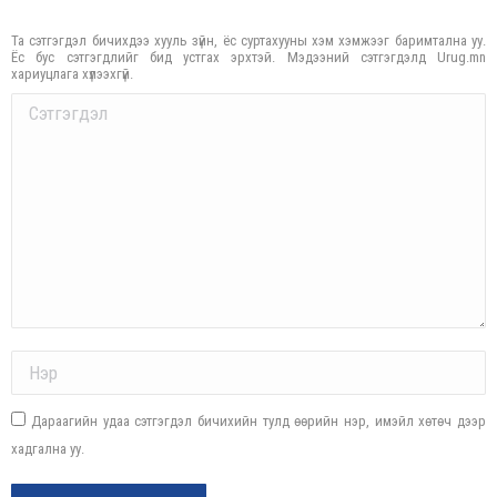
Та сэтгэгдэл бичихдээ хууль зүйн, ёс суртахууны хэм хэмжээг баримтална уу.
Ёс бус сэтгэгдлийг бид устгах эрхтэй. Мэдээний сэтгэгдэлд Urug.mn
хариуцлага хүлээхгүй.
Comment
Name *
Дараагийн удаа сэтгэгдэл бичихийн тулд өөрийн нэр, имэйл хөтөч дээр
хадгална уу.