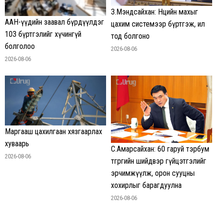
З.Мэндсайхан: Нөөцийн махыг
ААН-үүдийн заавал бүрдүүлдэг
цахим системээр бүртгэж, ил
103 бүртгэлийг хүчингүй
тод болгоно
болголоо
2026-08-06
2026-08-06
Маргааш цахилгаан хязгаарлах
хуваарь
С.Амарсайхан: 60 гаруй тэрбум
2026-08-06
төгрөгийн шийдвэр гүйцэтгэлийг
эрчимжүүлж, орон сууцны
хохирлыг барагдуулна
2026-08-06