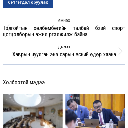
Сэтгэгдэл оруулах
Post
navigation
ӨМНӨХ
Толгойтын хөлбөмбөгийн талбай бүхий спорт
Previous
цогцолборын ажил үргэлжилж байна
post:
ДАРААХ
Хаврын чуулган энэ сарын есний өдөр хаана
Next
post:
Холбоотой мэдээ