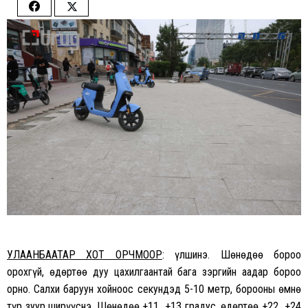
Share
Share
on
on
Facebook
Twitter
УЛААНБААТАР ХОТ ОРЧМООР
: Үүлшинэ. Шөнөдөө бороо
орохгүй, өдөртөө дуу цахилгаантай бага зэргийн аадар бороо
орно. Салхи баруун хойноос секундэд 5-10 метр, борооны өмнө
түр зуур ширүүснэ. Шөнөдөө +11…+13 градус, өдөртөө +22…+24