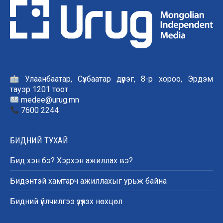
Улаанбаатар, Сүхбаатар дүүрэг, 8-р хороо, Эрдэм
тауэр 1201 тоот
medee@urug.mn
7600 2244
БИДНИЙ ТУХАЙ
Бид хэн бэ? Хэрхэн ажиллах вэ?
Бидэнтэй хамтарч ажиллахыг урьж байна
Бидний үйлчилгээ үзүүлэх нөхцөл