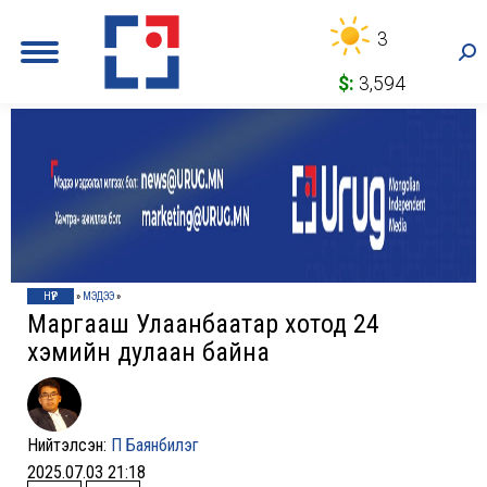
3
Sea
$:
3,594
НҮҮР
»
МЭДЭЭ
»
Маргааш Улаанбаатар хотод 24
хэмийн дулаан байна
Нийтэлсэн:
П Баянбилэг
2025.07.03 21:18