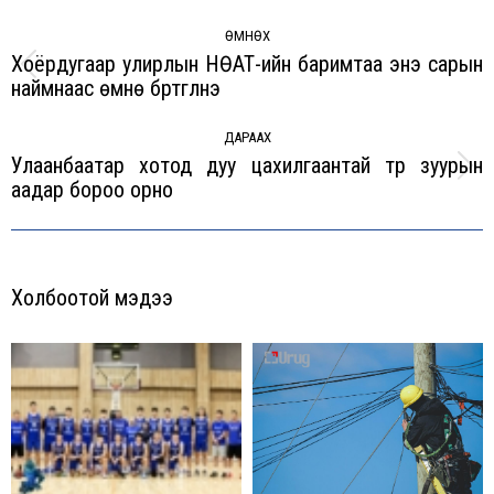
Post
navigation
ӨМНӨХ
Хоёрдугаар улирлын НӨАТ-ийн баримтаа энэ сарын
Previous
наймнаас өмнө бүртгүүлнэ
post:
ДАРААХ
Улаанбаатар хотод дуу цахилгаантай түр зуурын
Next
аадар бороо орно
post:
Холбоотой мэдээ