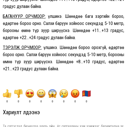
градус дулаан байна.
БАГАНУУР ОРЧМООР:
Үүлшинэ. Шөнөдөө бага зэргийн бороо,
өдөртөө бороо орно. Салхи баруун хойноос секундэд 5-10 метр,
борооны өмнө түр зуур ширүүснэ. Шөнөдөө +11…+13 градус,
өдөртөө +22…+24 градус дулаан байна.
ТЭРЭЛЖ ОРЧМООР:
Үүлшинэ. Шөнөдөө бороо орохгүй, өдөртөө
бороо орно. Салхи баруун хойноос секундэд 5-10 метр, борооны
өмнө түр зуур ширүүснэ. Шөнөдөө +8…+10 градус, өдөртөө
+21…+23 градус дулаан байна.
0
0
0
0
0
0
0
0
Хариулт үлдээнэ үү
Та сэтгэгдэл бичихдээ хууль зүйн, ёс суртахууны хэм хэмжээг баримтална уу.