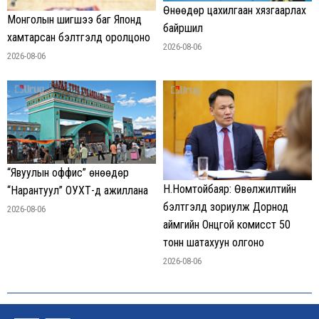
Өнөөдөр цахилгаан хязгаарлах
Монголын шигшээ баг Японд
байршил
хамтарсан бэлтгэлд оролцоно
2026-08-06
2026-08-06
“Явуулын оффис” өнөөдөр
Н.Номтойбаяр: Өвөлжилтийн
“Нарантуул” ОУХТ-д ажиллана
бэлтгэлд зориулж Дорнод
2026-08-06
аймгийн Онцгой комисст 50
тонн шатахуун олгоно
2026-08-06