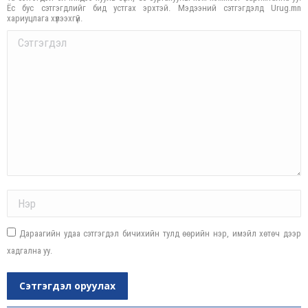
Ёс бус сэтгэгдлийг бид устгах эрхтэй. Мэдээний сэтгэгдэлд Urug.mn
хариуцлага хүлээхгүй.
Comment
Name *
Дараагийн удаа сэтгэгдэл бичихийн тулд өөрийн нэр, имэйл хөтөч дээр
хадгална уу.
Сэтгэгдэл оруулах