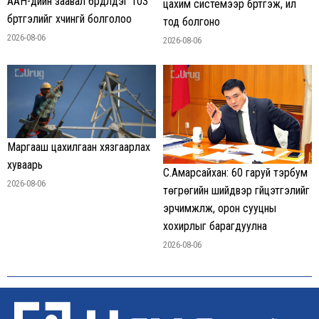
ААН-үүдийн заавал бүрдүүлдэг 103
цахим системээр бүртгэж, ил
бүртгэлийг хүчингүй болголоо
тод болгоно
2026-08-06
2026-08-06
Маргааш цахилгаан хязгаарлах
хуваарь
С.Амарсайхан: 60 гаруй тэрбум
2026-08-06
төгрөгийн шийдвэр гүйцэтгэлийг
эрчимжүүлж, орон сууцны
хохирлыг барагдуулна
2026-08-06