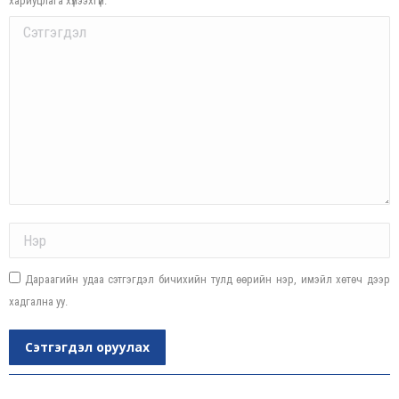
хариуцлага хүлээхгүй.
Comment
Name *
Дараагийн удаа сэтгэгдэл бичихийн тулд өөрийн нэр, имэйл хөтөч дээр
хадгална уу.
Сэтгэгдэл оруулах
Post