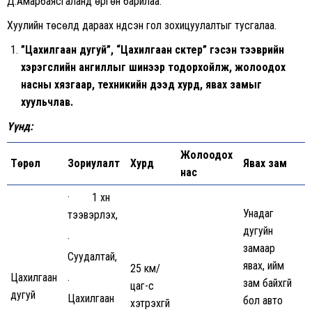
Д.Амарбаясгаланд өргөн барилаа.
Хуулийн төсөлд дараах үндсэн гол зохицуулалтыг тусгалаа.
”Цахилгаан дугуй”, “Цахилгаан скүүтер” гэсэн тээврийн
хэрэгслийн ангиллыг шинээр тодорхойлж, жолоодох
насны хязгаар, техникийн дээд хурд, явах замыг
хуульчлав.
Үүнд:
Жолоодох
Төрөл
Зориулалт
Хурд
Явах зам
нас
· 1 хүн
Унадаг
тээвэрлэх,
дугуйн
·
замаар
Суудалтай,
явах, ийм
25 км/
Цахилгаан
·
зам байхгүй
цаг-с
дугуй
Цахилгаан
бол авто
хэтрэхгүй