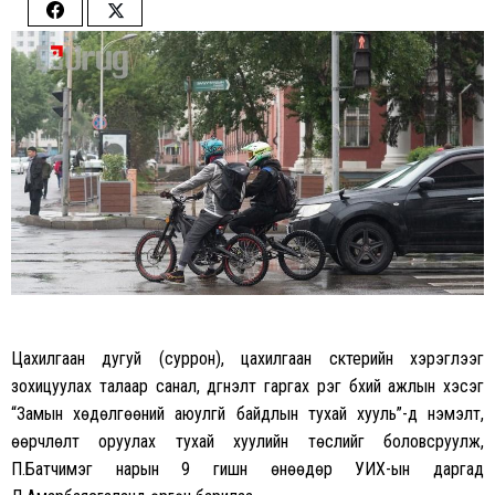
Share
Share
on
on
Facebook
Twitter
Цахилгаан дугуй (суррон), цахилгаан скүүтерийн хэрэглээг
зохицуулах талаар санал, дүгнэлт гаргах үүрэг бүхий ажлын хэсэг
“Замын хөдөлгөөний аюулгүй байдлын тухай хууль”-д нэмэлт,
өөрчлөлт оруулах тухай хуулийн төслийг боловсруулж,
П.Батчимэг нарын 9 гишүүн өнөөдөр УИХ-ын даргад