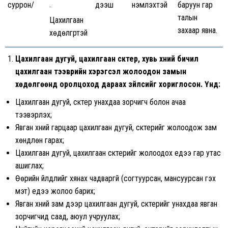
суррон/
дээш
үнэмлэхтэй
баруун гар
·
талын
Цахилгаан
захаар явна.
хөдөлгүүртэй
Цахилгаан дугуй, цахилгаан скүүтер, хувь хүний бичил
цахилгаан тээврийн хэрэгсэл жолоодон замын
хөдөлгөөнд оролцоход дараах зүйлсийг хориглосон. Үүнд:
Цахилгаан дугуй, скүүтер унахдаа зорчигч болон ачаа
тээвэрлэх;
Явган хүний гарцаар цахилгаан дугуй, скүүтерийг жолоодож зам
хөндлөн гарах;
Цахилгаан дугуй, цахилгаан скүүтерийг жолоодох үедээ гар утас
ашиглах;
Өөрийн үйлдлийг хянах чадваргүй (согтуурсан, мансуурсан гэх
мэт) үедээ жолоо барих;
Явган хүний зам дээр цахилгаан дугуй, скүүтерийг унахдаа явган
зорчигчид саад, аюул учруулах;