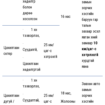
хөдөлгүүр
замын
болон
зорчих
дөрөө
хэсгийн
16 нас
хосолсон
баруун гар
талын
· 1 хүн
захаар эсхүл
тээвэрлэх,
явган хүний
замаар
10
·
25 км/
Цахилгаан
км/цаг-с
Суудалгүй,
цаг-с
скүүтер
хэтрүүлэхгүй
хэтрэхгүй
·
хурдтай
Цахилгаан
явна
хөдөлгүүртэй
· 1 хүн
Зөвхөн авто
тээвэрлэх,
замын
18 нас,
·
Цахилгаан
25 км/
зорчих
Суудалтай,
дугуй /
цаг-с
Жолооны
хэсгийн