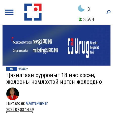
3
Sea
$:
3,594
НҮҮР
»
МЭДЭЭ
»
Цахилгаан сурроныг 18 нас хүрсэн,
жолооны үнэмлэхтэй иргэн жолоодно
Нийтэлсэн:
А.Алтанчимэг
2025.07.03 14:49