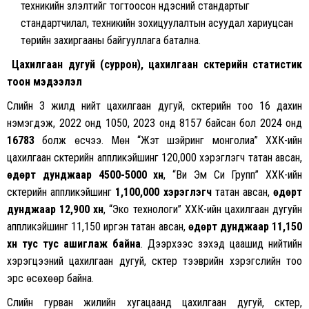
техникийн үзүүлэлтийг тогтоосон үндэсний стандартыг
стандартчилал, техникийн зохицуулалтын асуудал хариуцсан
төрийн захиргааны байгууллага батална.
Цахилгаан дугуй (суррон), цахилгаан скүүтерийн статистик
тоон мэдээлэл
Сүүлийн 3 жилд нийт цахилгаан дугуй, скүүтерийн тоо 16 дахин
нэмэгдэж, 2022 онд 1050, 2023 онд 8157 байсан бол 2024 онд
16783
болж өсчээ. Мөн “Жэт шэйринг монголиа” ХХК-ийн
цахилгаан скүүтерийн аппликэйшинг 120,000 хэрэглэгч татан авсан,
өдөрт дунджаар 4500-5000 хүн
, “Ви Эм Си Групп” ХХК-ийн
скүүтерийн аппликэйшинг
1,100,000 хэрэглэгч
татан авсан,
өдөрт
дунджаар 12,900 хүн
, “Эко технологи” ХХК-ийн цахилгаан дугуйн
аппликэйшинг 11,150 иргэн татан авсан,
өдөрт дунджаар 11,150
хүн тус тус ашиглаж байна
. Дээрхээс үзэхэд цаашид нийтийн
хэрэгцээний цахилгаан дугуй, скүүтер тээврийн хэрэгслийн тоо
эрс өсөхөөр байна.
Сүүлийн гурван жилийн хугацаанд цахилгаан дугуй, скүүтер,