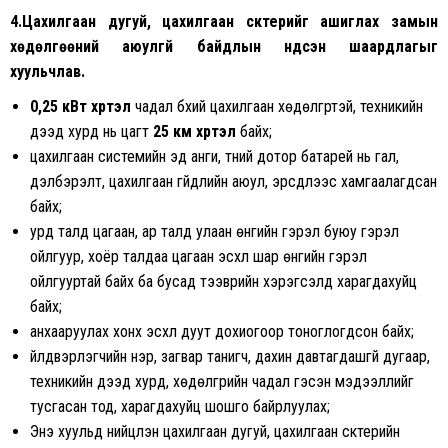
4.Цахилгаан дугуй, цахилгаан скүүтерийг ашиглах замын
хөдөлгөөний аюулгүй байдлын үндсэн шаардлагыг
хуульчлав.
0,25 кВт хүртэл
чадал бүхий цахилгаан хөдөлгүүртэй, техникийн
дээд хурд нь цагт
25 км хүртэл
байх;
цахилгаан системийн эд анги, түүний дотор батарей нь гал,
дэлбэрэлт, цахилгаан гүйдлийн аюул, эрсдлээс хамгаалагдсан
байх;
урд талд цагаан, ар талд улаан өнгийн гэрэл буюу гэрэл
ойлгуур, хоёр талдаа цагаан эсхүл шар өнгийн гэрэл
ойлгууртай байх ба бусад тээврийн хэрэгсэлд харагдахуйц
байх;
анхааруулах хонх эсхүл дуут дохиогоор тоноглогдсон байх;
үйлдвэрлэгчийн нэр, загвар танигч, дахин давтагдашгүй дугаар,
техникийн дээд хурд, хөдөлгүүрийн чадал гэсэн мэдээллийг
тусгасан тод, харагдахуйц шошго байрлуулах;
Энэ хуульд нийцүүлэн цахилгаан дугуй, цахилгаан скүүтерийн