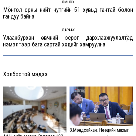
navigation
ӨМНӨХ
Монгол орны нийт нутгийн 51 хувьд гантай болон
Previous
гандуу байна
post:
ДАРААХ
Улаанбурхан өвчний эсрэг дархлаажуулалтад
Next
нэмэлтээр бага сартай хүүхдийг хамруулна
post:
Холбоотой мэдээ
З.Мэндсайхан: Нөөцийн махыг