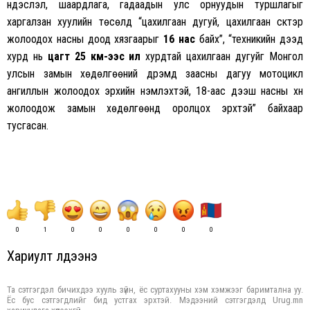
үндэслэл, шаардлага, гадаадын улс орнуудын туршлагыг
харгалзан хуулийн төсөлд “цахилгаан дугуй, цахилгаан скүүтэр
жолоодох насны доод хязгаарыг
16 нас
байх”, “техникийн дээд
хурд нь
цагт 25 км-ээс илүү
хурдтай цахилгаан дугуйг Монгол
улсын замын хөдөлгөөний дүрэмд заасны дагуу мотоцикл
ангиллын жолоодох эрхийн үнэмлэхтэй, 18-аас дээш насны хүн
жолоодож замын хөдөлгөөнд оролцох эрхтэй” байхаар
тусгасан.
0
1
0
0
0
0
0
0
Хариулт үлдээнэ үү
Та сэтгэгдэл бичихдээ хууль зүйн, ёс суртахууны хэм хэмжээг баримтална уу.
Ёс бус сэтгэгдлийг бид устгах эрхтэй. Мэдээний сэтгэгдэлд Urug.mn