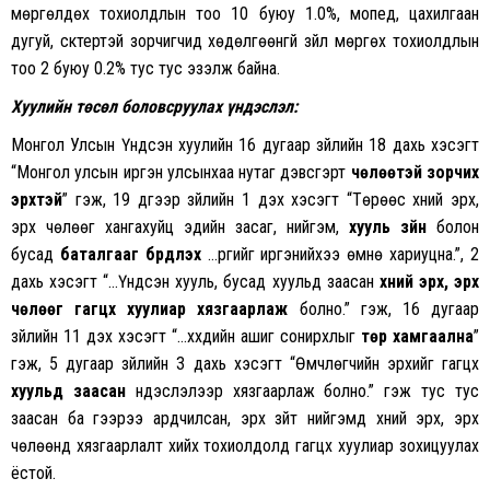
мөргөлдөх тохиолдлын тоо 10 буюу 1.0%, мопед, цахилгаан
дугуй, скүүтертэй зорчигчид хөдөлгөөнгүй зүйл мөргөх тохиолдлын
тоо 2 буюу 0.2% тус тус эзэлж байна.
Хуулийн төсөл боловсруулах үндэслэл:
Монгол Улсын Үндсэн хуулийн 16 дугаар зүйлийн 18 дахь хэсэгт
“Монгол улсын иргэн улсынхаа нутаг дэвсгэрт
чөлөөтэй зорчих
эрхтэй
” гэж, 19 дүгээр зүйлийн 1 дэх хэсэгт “Төрөөс хүний эрх,
эрх чөлөөг хангахуйц эдийн засаг, нийгэм,
хууль зүйн
болон
бусад
баталгааг бүрдүүлэх
…үүргийг иргэнийхээ өмнө хариуцна.”, 2
дахь хэсэгт “…Үндсэн хууль, бусад хуульд заасан
хүний эрх, эрх
чөлөөг гагцхүү хуулиар хязгаарлаж
болно.” гэж, 16 дугаар
зүйлийн 11 дэх хэсэгт “…хүүхдийн ашиг сонирхлыг
төр хамгаална
”
гэж, 5 дугаар зүйлийн 3 дахь хэсэгт “Өмчлөгчийн эрхийг гагцхүү
хуульд заасан
үндэслэлээр хязгаарлаж болно.” гэж тус тус
заасан ба үүгээрээ ардчилсан, эрх зүйт нийгэмд хүний эрх, эрх
чөлөөнд хязгаарлалт хийх тохиолдолд гагцхүү хуулиар зохицуулах
ёстой.