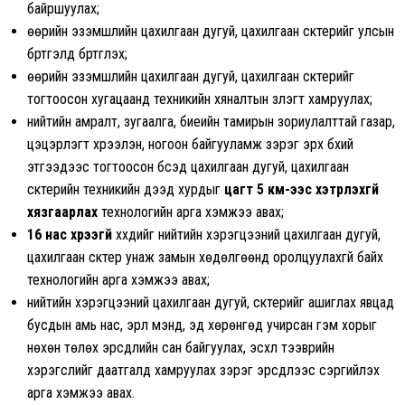
байршуулах;
өөрийн эзэмшлийн цахилгаан дугуй, цахилгаан скүүтерийг улсын
бүртгэлд бүртгүүлэх;
өөрийн эзэмшлийн цахилгаан дугуй, цахилгаан скүүтерийг
тогтоосон хугацаанд техникийн хяналтын үзлэгт хамруулах;
нийтийн амралт, зугаалга, биеийн тамирын зориулалттай газар,
цэцэрлэгт хүрээлэн, ногоон байгууламж зэрэг эрх бүхий
этгээдээс тогтоосон бүсэд цахилгаан дугуй, цахилгаан
скүүтерийн техникийн дээд хурдыг
цагт 5 км-ээс хэтрүүлэхгүй
хязгаарлах
технологийн арга хэмжээ авах;
16 нас хүрээгүй
хүүхдийг нийтийн хэрэгцээний цахилгаан дугуй,
цахилгаан скүүтер унаж замын хөдөлгөөнд оролцуулахгүй байх
технологийн арга хэмжээ авах;
нийтийн хэрэгцээний цахилгаан дугуй, скүүтерийг ашиглах явцад
бусдын амь нас, эрүүл мэнд, эд хөрөнгөд учирсан гэм хорыг
нөхөн төлөх эрсдлийн сан байгуулах, эсхүл тээврийн
хэрэгслийг даатгалд хамруулах зэрэг эрсдлээс сэргийлэх
арга хэмжээ авах.