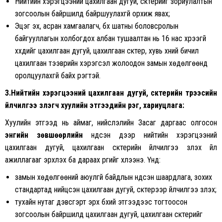
Нийтийн хэрэгцээний цахилгаан дугуй, скүүтерийг зориулалтын
зогсоолын байршилд байршуулахгүй орхиж явах;
Эцэг эх, асран хамгаалагч, бүх шатны боловсролын
байгууллагын холбогдох албан тушаалтан нь 16 нас хүрээгүй
хүүхдийг цахилгаан дугуй, цахилгаан скүүтер, хувь хүний бичил
цахилгаан тээврийн хэрэгсэл жолоодон замын хөдөлгөөнд
оролцуулахгүй байх үүрэгтэй.
3.Нийтийн хэрэгцээний цахилгаан дугуй, скүүтерийн түрээсийн
үйлчилгээ үзүүлэгч хуулийн этгээдийн үүрэг, хариуцлага:
Хуулийн этгээд нь аймаг, нийслэлийн Засаг даргаас олгосон
энгийн зөвшөөрлийн
үндсэн дээр нийтийн хэрэгцээний
цахилгаан дугуй, цахилгаан скүүтерийн үйлчилгээ үзүүлэх үйл
ажиллагааг эрхлэх ба дараах үүргийг хүлээнэ. Үүнд:
замын хөдөлгөөний аюулгүй байдлын үндсэн шаардлага, зохих
стандартад нийцсэн цахилгаан дугуй, скүүтерээр үйлчилгээ үзүүлэх;
тухайн нутаг дэвсгэрт эрх бүхий этгээдээс тогтоосон
зогсоолын байршилд цахилгаан дугуй, цахилгаан скүүтерийг