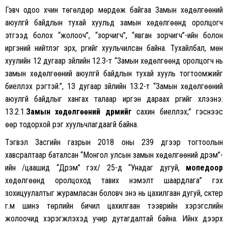
Гэвч одоо хүчин төгөлдөр мөрдөж байгаа Замын хөдөлгөөний
аюулгүй байдлын тухай хуульд замын хөдөлгөөнд оролцогч
этгээд болох “жолооч”, “зорчигч”, “явган зорчигч”-ийн болон
иргэний нийтлэг эрх, үүргийг хуульчилсан байна. Тухайлбал, мөн
хуулийн 12 дугаар зүйлийн 12.3-т “Замын хөдөлгөөнд оролцогч нь
замын хөдөлгөөний аюулгүй байдлын тухай хууль тогтоомжийг
биелүүлэх үүрэгтэй.”, 13 дугаар зүйлийн 13.2-т “Замын хөдөлгөөний
аюулгүй байдлыг хангах талаар иргэн дараах үүргийг хүлээнэ:
13.2.1.
Замын хөдөлгөөний дүрмийг
сахин биелүүлэх;” гэснээс
өөр тодорхой үүрэг хуульчлагдаагүй байна.
Тэгвэл Засгийн газрын 2018 оны 239 дүгээр тогтоолын
хавсралтаар баталсан “Монгол улсын замын хөдөлгөөний дүрэм”-
ийн /цаашид “Дүрэм” гэх/ 25-д “Унадаг дугуй,
мопедоор
хөдөлгөөнд оролцоход тавих нэмэлт шаардлага” гэх
зохицуулалтыг журамласан боловч энэ нь цахилгаан дугуй, скүүтер
г.м шинэ төрлийн бичил цахилгаан тээврийн хэрэгслийн
жолоочид хэрэгжүүлэхэд учир дутагдалтай байна. Ийнхүү дээрх