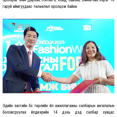
гаруй аймгуудаас төлөөлөл оролцож байна.
Эдийн засгийн бүх төрлийн үйл ажиллагааны салбарын ангилалын
боловсруулах үйлдвэрийн 14 дэхь дэд салбар хувцас