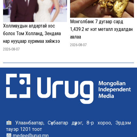
Монголбанк 7 дугаар сард
Холливудын алдартай хос
1,439.2 кг үнэт металл худалдан
болох Том Холланд, Зендаяа
авлаа
нар нууцаар хуримаа хийжээ
2026-08-07
2026-08-07
Улаанбаатар, Сүхбаатар дүүрэг, 8-р хороо, Эрдэм
тауэр 1201 тоот
medee@urug.mn