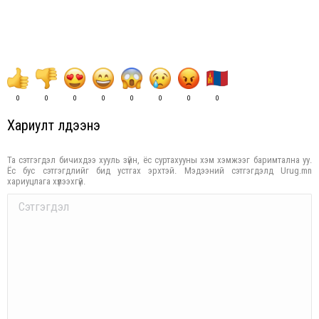
0
0
0
0
0
0
0
0
Хариулт үлдээнэ үү
Та сэтгэгдэл бичихдээ хууль зүйн, ёс суртахууны хэм хэмжээг баримтална уу.
Ёс бус сэтгэгдлийг бид устгах эрхтэй. Мэдээний сэтгэгдэлд Urug.mn
хариуцлага хүлээхгүй.
Comment