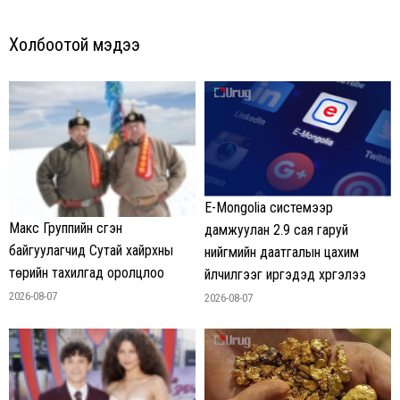
Холбоотой мэдээ
E-Mongolia системээр
Макс Группийн үүсгэн
дамжуулан 2.9 сая гаруй
байгуулагчид Сутай хайрхны
нийгмийн даатгалын цахим
төрийн тахилгад оролцлоо
үйлчилгээг иргэдэд хүргэлээ
2026-08-07
2026-08-07