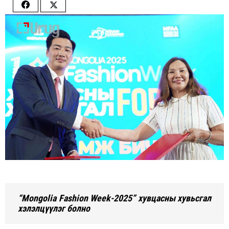
Share
Share
on
on
Facebook
Twitter
“Mongolia Fashion Week-2025” хувцасны хувьсгал
хэлэлцүүлэг болно