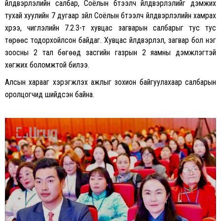
үйлдвэрлэлийн салбар, Соёлын бүтээлч үйлдвэрлэлийг дэмжих
тухай хуулийн 7 дугаар зүйл Соёлын бүтээлч үйлдвэрлэлийн хамрах
хүрээ, чиглэлийн 7.2.3-т хувцас загварын салбарыг тус тус
төрөөс тодорхойлсон байдаг. Хувцас үйлдвэрлэл, загвар бол нэг
зоосны 2 тал бөгөөд засгийн газрын 2 яамны дэмжлэгтэй
хөгжих боломжтой билээ.
Алсын харааг хэрэгжүүлэх ажлыг зохион байгуулахаар салбарын
оролцогчид шийдсэн байна.