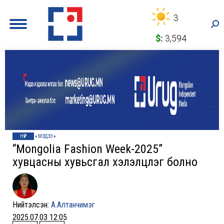
3
Sea
$:
3,594
НҮҮР
»
МЭДЭЭ
»
“Mongolia Fashion Week-2025”
хувцасны хувьсгал хэлэлцүүлэг болно
Нийтэлсэн:
А.Алтанчимэг
2025.07.03 12:05