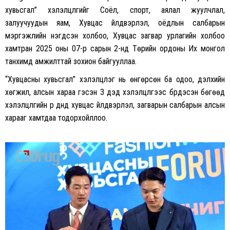
хувьсгал” хэлэлцүүлгийг Соёл, спорт, аялал жуулчлал,
залуучуудын яам, Хувцас үйлдвэрлэл, оёдлын салбарын
мэргэжлийн нэгдсэн холбоо, Хувцас загвар урлагийн холбоо
хамтран 2025 оны 07-р сарын 2-нд Төрийн ордоны Их монгол
танхимд амжилттай зохион байгууллаа.
“Хувцасны хувьсгал” хэлэлцүүлэг нь өнгөрсөн ба одоо, дэлхийн
хөгжил, алсын хараа гэсэн 3 дэд хэлэлцүүлгээс бүрдэсэн бөгөөд
хэлэлцүүлгийн үр дүнд хувцас үйлдвэрлэл, загварын салбарын алсын
харааг хамтдаа тодорхойллоо.