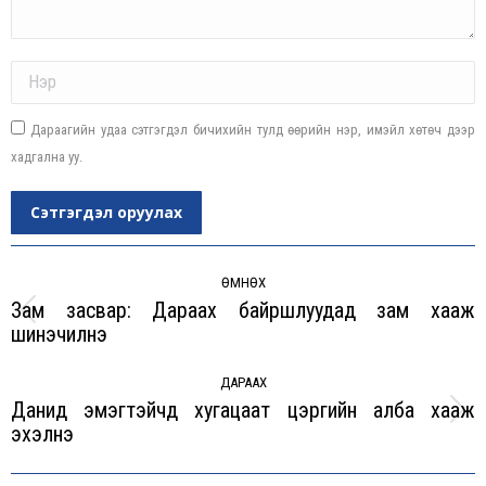
Name *
Дараагийн удаа сэтгэгдэл бичихийн тулд өөрийн нэр, имэйл хөтөч дээр
хадгална уу.
Сэтгэгдэл оруулах
Post
navigation
ӨМНӨХ
Зам засвар: Дараах байршлуудад зам хааж
Previous
шинэчилнэ
post:
ДАРААХ
Данид эмэгтэйчүүд хугацаат цэргийн алба хааж
Next
эхэлнэ
post: