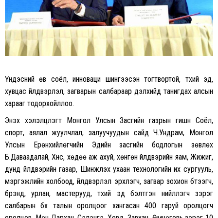
Үндэсний өв соёл, инноваци шингээсэн тогтвортой, түүхий эд,
хувцас үйлдвэрлэл, загварын салбараар дэлхийд танигдах алсын
харааг тодорхойллоо.
Энэхүү хэлэлцүүлэгт Монгол Улсын Засгийн газрын гишүүн Соёл,
спорт, аялал жуулчлал, залуучуудын сайд Ч.Ундрам, Монгол
Улсын Ерөнхийлөгчийн Эдийн засгийн бодлогын зөвлөх
Б.Даваадалай, Хүнс, хөдөө аж ахуй, хөнгөн үйлдвэрийн яам, Жижиг,
дунд үйлдвэрийн газар, Шинжлэх ухаан технологийн их сургууль,
мэргэжлийн холбоод, үйлдвэрлэл эрхлэгч, загвар зохион бүтээгч,
брэнд, урлан, мастерууд, түүхий эд бэлтгэн нийлүүлэгч зэрэг
салбарын бүх талын оролцоог хангасан 400 гаруй оролцогч
оролцов. Мөн Дархан, Сэлэнгэ, Ховд, Завхан, Өмнөговь зэрэг 10