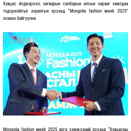
Хувцас үйлдвэрлэл, загварын салбарын алсын харааг хамтдаа
тодорхойлъё зорилгын хүрээнд “Mongolia fashion week 2025”
зохион байгуулна.
Mongolia fashion week 2025 арга хэмжээний хүрээнд “Хувцасны