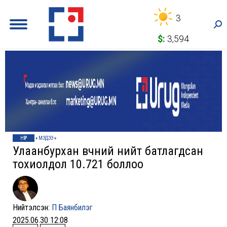
3
Sea
$:
3,594
НҮҮР
»
МЭДЭЭ
»
Улаанбурхан өвчний нийт батлагдсан
тохиолдол 10.721 боллоо
Нийтэлсэн:
П Баянбилэг
2025.06.30 12:08