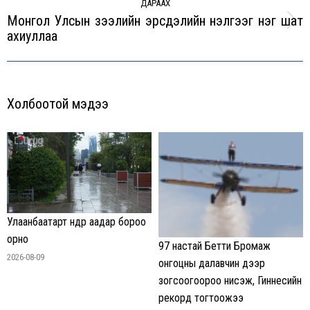
ДАРААХ
Монгол Улсын зээлийн эрсдэлийн үнэлгээг нэг шат
Next
ахиуллаа
post:
Холбоотой мэдээ
Улаанбаатарт өнөөдөр аадар бороо
орно
97 настай Бетти Бромаж
2026-08-09
онгоцны далавчин дээр
зогсоогоороо нисэж, Гиннесийн
рекорд тогтоожээ