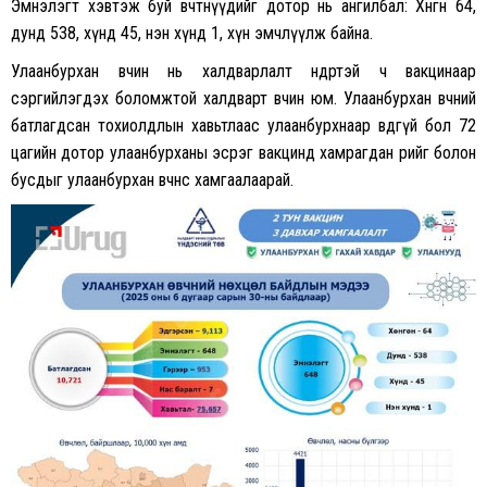
Эмнэлэгт хэвтэж буй өвчтөнүүдийг дотор нь ангилбал: Хөнгөн 64,
дунд 538, хүнд 45, нэн хүнд 1, хүн эмчлүүлж байна.
Улаанбурхан өвчин нь халдварлалт өндөртэй ч вакцинаар
сэргийлэгдэх боломжтой халдварт өвчин юм. Улаанбурхан өвчний
батлагдсан тохиолдлын хавьтлаас улаанбурхнаар өвдөөгүй бол 72
цагийн дотор улаанбурханы эсрэг вакцинд хамрагдан өөрийгөө болон
бусдыг улаанбурхан өвчнөөс хамгаалаарай.