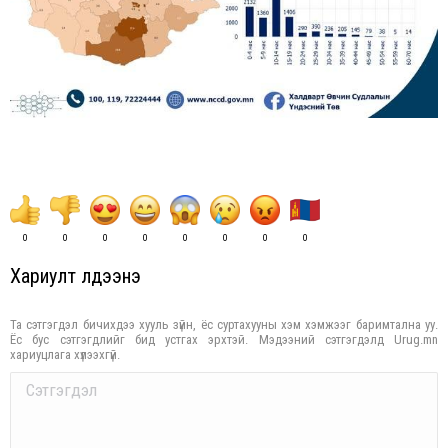
0
0
0
0
0
0
0
0
Хариулт үлдээнэ үү
Та сэтгэгдэл бичихдээ хууль зүйн, ёс суртахууны хэм хэмжээг баримтална уу.
Ёс бус сэтгэгдлийг бид устгах эрхтэй. Мэдээний сэтгэгдэлд Urug.mn
хариуцлага хүлээхгүй.
Comment