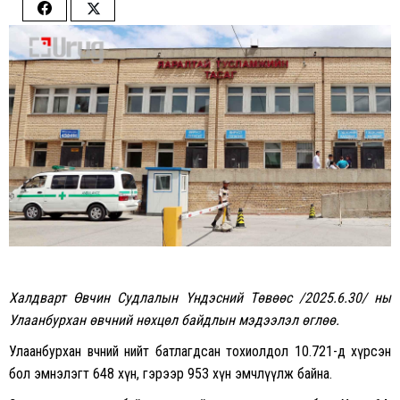
Share
Share
on
on
Facebook
Twitter
Халдварт Өвчин Судлалын Үндэсний Төвөөс /2025.6.30/ ны
Улаанбурхан өвчний нөхцөл байдлын мэдээлэл өглөө.
Улаанбурхан өвчний нийт батлагдсан тохиолдол 10.721-д хүрсэн
бол эмнэлэгт 648 хүн, гэрээр 953 хүн эмчлүүлж байна.