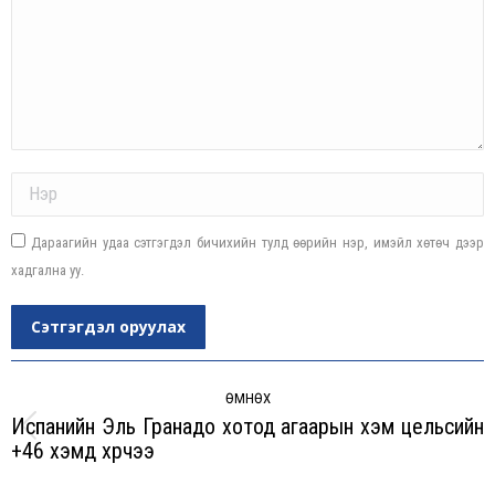
Name *
Дараагийн удаа сэтгэгдэл бичихийн тулд өөрийн нэр, имэйл хөтөч дээр
хадгална уу.
Сэтгэгдэл оруулах
Post
navigation
ӨМНӨХ
Испанийн Эль Гранадо хотод агаарын хэм цельсийн
Previous
+46 хэмд хүрчээ
post: