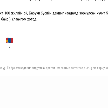
хт 100 жилийн ой, Баруун бүсийн даншиг наадамд зориулсан хүчит 
 байр ) Улаангом хотод.
0
а уу. Ёс бус сэтгэгдлийг бид устгах эрхтэй. Мэдээний сэтгэгдэлд Urug.mn хариуцл