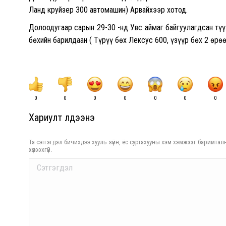
Ланд круйзер 300 автомашин) Арвайхээр хотод.
Долоодугаар сарын 29-30 -нд Увс аймаг байгуулагдсан түү
бөхийн барилдаан ( Түрүү бөх Лексус 600, үзүүр бөх 2 өрөө
0
0
0
0
0
0
0
Хариулт үлдээнэ үү
Та сэтгэгдэл бичихдээ хууль зүйн, ёс суртахууны хэм хэмжээг баримталн
хүлээхгүй.
Comment