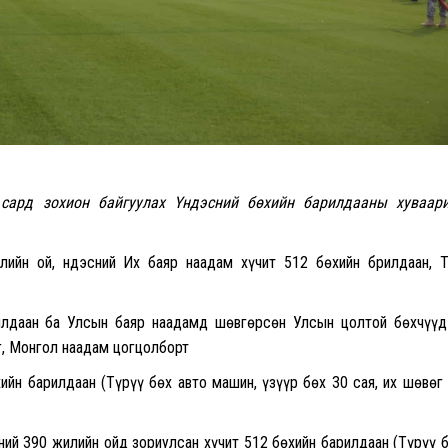
 сард зохион байгуулах Үндэсний бөхийн барилдааны
хуваар
ийн ой, Үндэсний Их баяр наадам хүчит 512 бөхийн брилдаан, 
илдаан ба Улсын баяр наадамд шөвгөрсөн Улсын цолтой бөхчүү
г, Монгол наадам цогцолборт
йн барилдаан (Түрүү бөх авто машин, үзүүр бөх 30 сая, их шөвөг
ий 390 жилийн ойд зориулсан хүчит 512 бөхийн барилдаан (Түрүү 