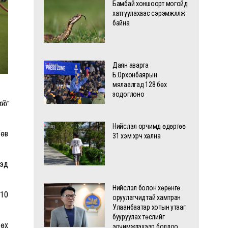
Бамбай хоншоорт могойд
хатгуулахаас сэрэмжлүүлж
байна
Даян аварга
Б.Орхонбаярын
мялаалгад 128 бөх
зодоглоно
ийг
Нийслэл орчимд өдөртөө
Төв
31 хэм хүрч хална
дэд
Нийслэл болон хөрөнгө
 10
оруулагчидтай хамтран
Улаанбаатар хотын утааг
бууруулах төслийг
бөх
эрчимжүүлэхээр боллоо