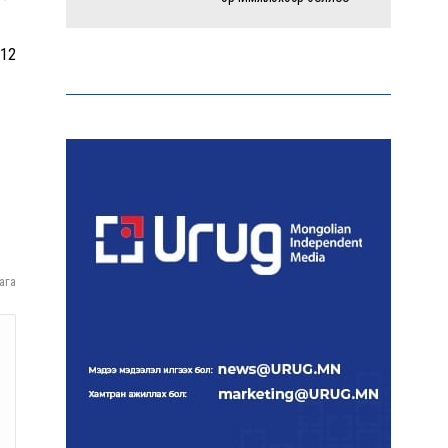
512
Энэ оны эхний долоон
сарын байдлаар зөрчлийн
бүртгэл өмнөх оноос 1.3
дахин өсжээ
Макс Группийн үүсгэн
байгуулагчид Сутай
хайрхны төрийн тахилгад
оролцлоо
ага
E-Mongolia системээр
дамжуулан 2.9 сая гаруй
нийгмийн даатгалын
цахим үйлчилгээг иргэдэд
хүргэлээ
Холливудын алдартай хос