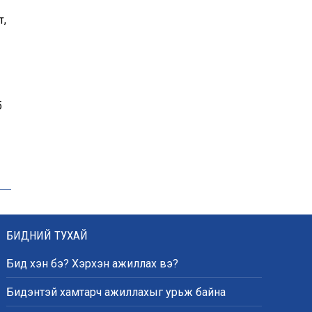
т,
Эрдэмтэд AI ашиглан цоо
шинэ вирусүүд бүтээжээ
Ш.Шинэцэцэгийг
5
хохироосон гэх 2011 оны
хэргийг прокуророос
шүүхэд шилжүүлжээ
Meta компанийг 567 сая
ам.доллароор торгожээ
БИДНИЙ ТУХАЙ
Бид хэн бэ? Хэрхэн ажиллах вэ?
Бидэнтэй хамтарч ажиллахыг урьж байна
Шатахууны нийлүүлэлт
эрчимжиж, түгээлтийн хүчин