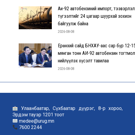
Аи-92 автобензиний импорт, тээвэрлэл
түгээлтийг 24 цагаар шуурхай зохион
байгуулж байна
2026-08-08
Ерөнхий сайд БНХАУ-аас сар бүр 12-1
мянган тонн АИ-92 автобензин тогтмол
нийлүүлэх хүсэлт тавилаа
2026-08-08
Улаанбаатар, Сүхбаатар дүүрэг, 8-р хороо,
Эрдэм тауэр 1201 тоот
medee@urug.mn
7600 2244