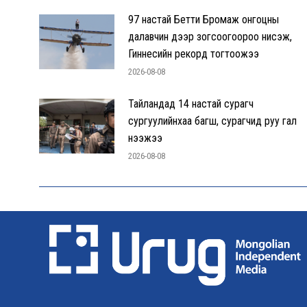
97 настай Бетти Бромаж онгоцны
далавчин дээр зогсоогоороо нисэж,
Гиннесийн рекорд тогтоожээ
2026-08-08
Тайландад 14 настай сурагч
сургуулийнхаа багш, сурагчид руу гал
нээжээ
2026-08-08