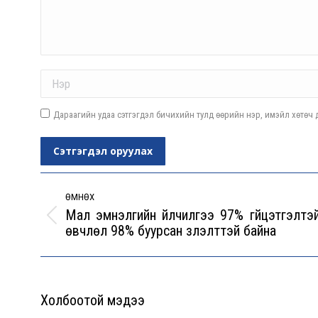
Name *
Дараагийн удаа сэтгэгдэл бичихийн тулд өөрийн нэр, имэйл хөтөч д
Сэтгэгдэл оруулах
Post
navigation
ӨМНӨХ
Мал эмнэлгийн үйлчилгээ 97% гүйцэтгэлтэй
Previous
өвчлөл 98% буурсан үзүүлэлттэй байна
post:
Холбоотой мэдээ