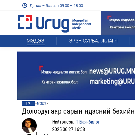
Даваа – Баасан 09:00 – 18:00
МЭДЭЭ
ЭРЭН СУРВАЛЖЛАГЧ
НҮҮР
»
МЭДЭЭ
»
Долоодугаар сарын Үндэсний бөхийн
Нийтэлсэн:
П Баянбилэг
2025.06.27 16:58