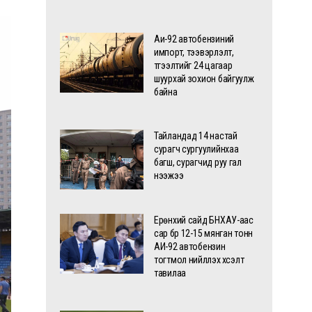
Аи-92 автобензиний
импорт, тээвэрлэлт,
түгээлтийг 24 цагаар
шуурхай зохион байгуулж
байна
Тайландад 14 настай
сурагч сургуулийнхаа
багш, сурагчид руу гал
нээжээ
Ерөнхий сайд БНХАУ-аас
сар бүр 12-15 мянган тонн
АИ-92 автобензин
тогтмол нийлүүлэх хүсэлт
тавилаа