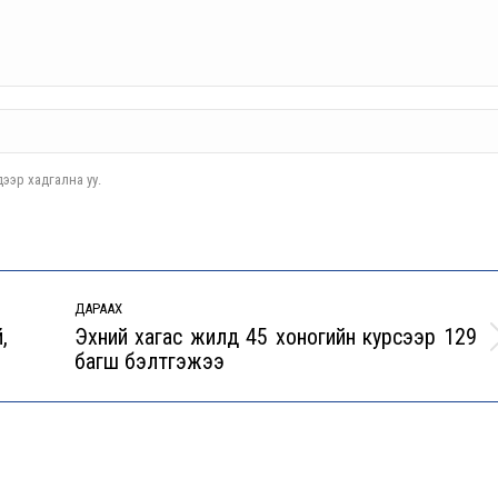
ээр хадгална уу.
ДАРААХ
,
Эхний хагас жилд 45 хоногийн курсээр 129
Next
багш бэлтгэжээ
post: