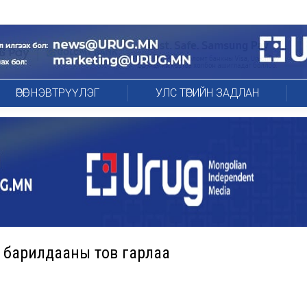
ӨРӨГ НЭВТРҮҮЛЭГ
УЛС ТӨРИЙН ЗАДЛАН
 барилдааны тов гарлаа