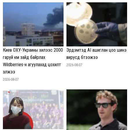
Киев ОХУ-Украины хилээс 2000
Эрдэмтэд AI ашиглан цоо шинэ
гаруй км зайд байрлах
вирусүүд бүтээжээ
Wildberries-н агуулахад цохилт
2026-08-07
үзүүлжээ
2026-08-07