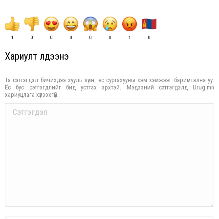
1
0
0
0
0
0
1
0
Хариулт үлдээнэ үү
Та сэтгэгдэл бичихдээ хууль зүйн, ёс суртахууны хэм хэмжээг баримтална уу.
Ёс бус сэтгэгдлийг бид устгах эрхтэй. Мэдээний сэтгэгдэлд Urug.mn
хариуцлага хүлээхгүй.
Comment