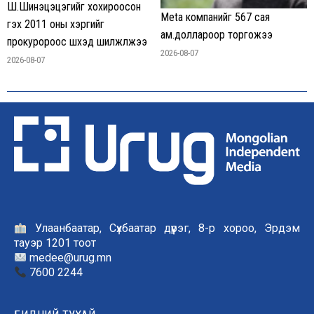
Ш.Шинэцэцэгийг хохироосон
Meta компанийг 567 сая
гэх 2011 оны хэргийг
ам.доллароор торгожээ
прокуророос шүүхэд шилжүүлжээ
2026-08-07
2026-08-07
Улаанбаатар, Сүхбаатар дүүрэг, 8-р хороо, Эрдэм
тауэр 1201 тоот
medee@urug.mn
7600 2244