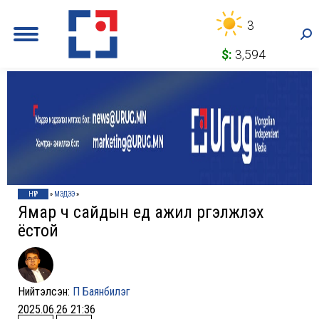
3
Sea
$:
3,594
НҮҮР
»
МЭДЭЭ
»
Ямар ч сайдын үед ажил үргэлжлэх
ёстой
Нийтэлсэн:
П Баянбилэг
2025.06.26 21:36