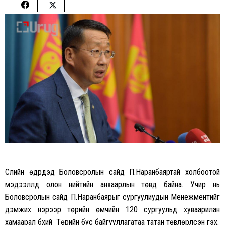
Share
Share
on
on
Facebook
Twitter
Сүүлийн өдрүүдэд Боловсролын сайд П.Наранбаяртай холбоотой
мэдээллүүд олон нийтийн анхаарлын төвд байна. Учир нь
Боловсролын сайд П.Наранбаярыг сургуулиудын Менежментийг
дэмжих нэрээр төрийн өмчийн 120 сургуульд хуваарилан
хамаарал бүхий Төрийн бус байгууллагатаа татан төвлөрүүлсэн гэх.