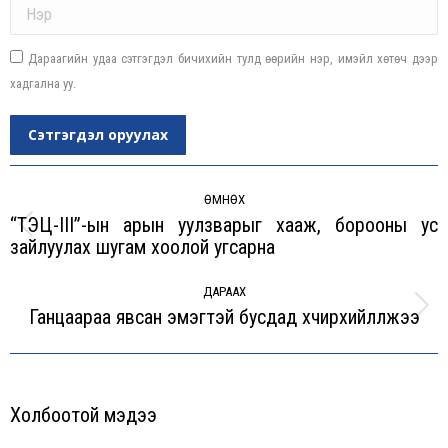
Name *
Дараагийн удаа сэтгэгдэл бичихийн тулд өөрийн нэр, имэйл хөтөч дээр
хадгална уу.
Сэтгэгдэл оруулах
Post
navigation
ӨМНӨХ
“ТЭЦ-III”-ын арын уулзварыг хааж, борооны ус
Previous
зайлуулах шугам хоолой угсарна
post:
ДАРААХ
Ганцаараа явсан эмэгтэй бусдад хүчирхийлүүлжээ
Next
post:
Холбоотой мэдээ