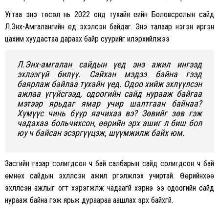
Угтаа энэ төсөл нь 2022 онд тухайн үеийн Боловсролын сайд
Л.Энх-Амгалангийн үед эхэлсэн байдаг. Энэ талаар нэгэн иргэн
цахим хуудастаа дараах байр суурийг илэрхийлжээ
Л.Энх-амгалан сайдын үед энэ ажил ингээд
эхлээгүй билүү. Сайхан мэдээ байна гээд
баярлаж байлаа тухайн үед. Одоо хийж эхлүүлсэн
ажлаа үгүйсгээд, одоогийн сайд нурааж байгаа
мэтээр ярьдаг ямар учир шалтгаан байнаа?
Хүмүүс чинь бүүр яачихаа вэ? Зөвийг зөв гэж
чадахаа больчихсон, өөрийн эрх ашиг л биш бол
юу ч байсан эсэргүүцэж, шүүмжилж байх юм.
Засгийн газар солигдсон ч бай салбарын сайд солигдсон ч бай
өмнөх сайдын эхлүүлсэн ажил үргэлжлэх учиртай. Өөрийнхөө
эхлүүлсэн ажлыг огт хэрэгжүүлж чадаагүй хэрнэ ээ одоогийн сайд
нурааж байна гэж ярьж дураараа аашлах эрх байхгүй.