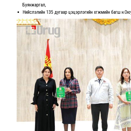
Буянжаргал,
Нийслэлийн 135 дугаар цэцэрлэгийн хөгжмийн багш н.Ою