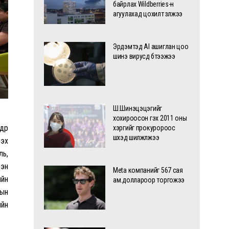
байрлах Wildberries-н
агуулахад цохилт үзүүлжээ
Эрдэмтэд AI ашиглан цоо
шинэ вирусүүд бүтээжээ
Ш.Шинэцэцэгийг
хохироосон гэх 2011 оны
дөр
хэргийг прокуророос
шүүхэд шилжүүлжээ
лэх
ль,
ээн
Meta компанийг 567 сая
ийн
ам.доллароор торгожээ
лын
ийн