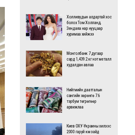
Холливудын алдартай хос
болох Том Холланд,
Зендаяа нар нууцаар
хуримаа хийжээ
Монголбанк 7 дугаар
сард 1,439.2 кг үнэт металл
худалдан авлаа
Нийгмийн даатгалын
сангийн хөрөнгө 7.6
тэрбум төгрөгөөр
арвижлаа
Киев ОХУ-Украины хилээс
2000 гаруй км зайд