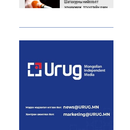
Шатахууны нийлүүлэлт
эрчимжиж, түгээлтийн хүчин
чадлыг нэмэгдүүлж байна
“Сүхбаатар дүүрэгт
үйлдвэрлэв- 2026”
үзэсгэлэн үргэлжилж байна
АЧААЛЖ БАЙНА