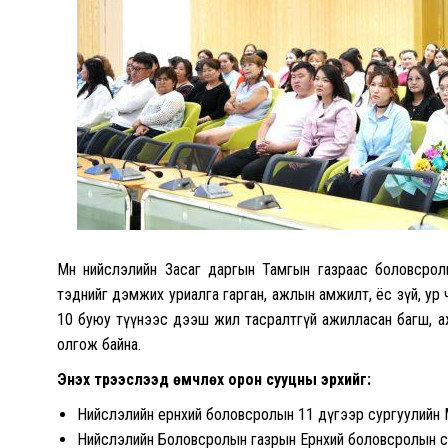
Мөн нийслэлийн Засаг даргын Тамгын газраас боловсрол
тэднийг дэмжих уриалга гарган, ажлын амжилт, ёс зүй, ур ч
10 буюу түүнээс дээш жил тасралтгүй ажилласан багш, а
олгож байна.
Энэхүү түрээслээд өмчлөх орон сууцны эрхийг:
Нийслэлийн ерөнхий боловсролын 11 дүгээр сургуулийн
Нийслэлийн Боловсролын газрын Ерөнхий боловсролын су