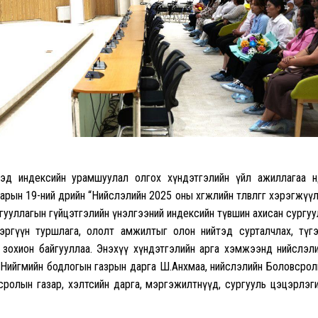
д индексийн урамшуулал олгох хүндэтгэлийн үйл ажиллагаа өнөө
н 19-ний өдрийн “Нийслэлийн 2025 оны хөгжлийн төлөвлөгөөг хэрэгжүү
ууллагын гүйцэтгэлийн үнэлгээний индексийн түвшин ахисан сургуу
эргүүн туршлага, ололт амжилтыг олон нийтэд сурталчлах, түг
зохион байгууллаа. Энэхүү хүндэтгэлийн арга хэмжээнд нийслэл
ар, Нийгмийн бодлогын газрын дарга Ш.Анхмаа, нийслэлийн Боловсро
сролын газар, хэлтсийн дарга, мэргэжилтнүүд, сургууль цэцэрлэг