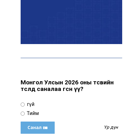
Монгол Улсын 2026 оны төсвийн
төсөлд саналаа өгсөн үү?
Үгүй
Тийм
Үр дүн