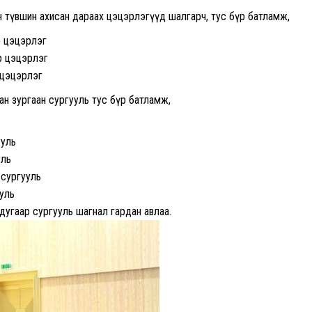
н түвшин ахисан дараах цэцэрлэгүүд шалгарч, тус бүр батламж,
р цэцэрлэг
р цэцэрлэг
 цэцэрлэг
н зургаан сургууль тус бүр батламж,
ууль
уль
 сургууль
уль
дугаар сургууль шагнал гардан авлаа.