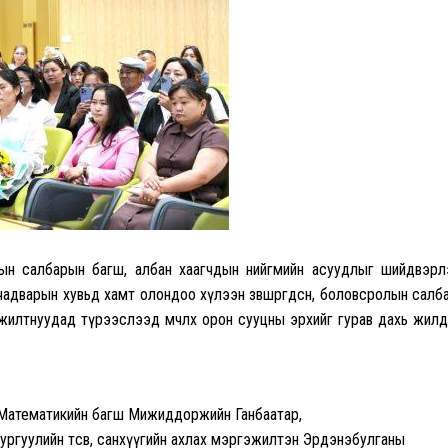
ын салбарын багш, албан хаагчдын нийгмийн асуудлыг шийдвэрл
адварын хувьд хамт олондоо хүлээн зөвшөөрөгдсөн, боловсролын салб
жилтнуудад түрээслээд өмчлөх орон сууцны эрхийг гурав дахь жил
 Математикийн багш Мижиддоржийн Ганбаатар,
ргуулийн төсөв, санхүүгийн ахлах мэргэжилтэн Эрдэнэбулганы