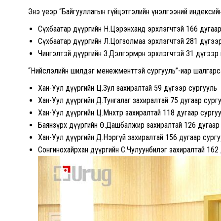
Энэ үеэр “Байгууллагын гүйцэтгэлийн үнэлгээний индексий
Сүхбаатар дүүргийн Н.Цэрэнханд эрхлэгчтэй 166 дугаа
Сүхбаатар дүүргийн Л.Цогзолмаа эрхлэгчтэй 281 дүгээ
Чингэлтэй дүүргийн З.Дэлгэрмөрөн эрхлэгчтэй 31 дүгээр
“Нийслэлийн шилдэг менежменттэй сургууль”-иар шалгарса
Хан-Уул дүүргийн Ц.Зул захиралтай 59 дүгээр сургууль
Хан-Уул дүүргийн Д.Тунгалаг захиралтай 75 дугаар сург
Хан-Уул дүүргийн Ц.Мөнхтөр захиралтай 118 дугаар сургу
Баянзүрх дүүргийн Ө.Дашбалжир захиралтай 126 дугаар
Хан-Уул дүүргийн Д.Нэргүй захиралтай 156 дугаар сургу
Сонгинохайрхан дүүргийн С.Чулуунбилэг захиралтай 162 