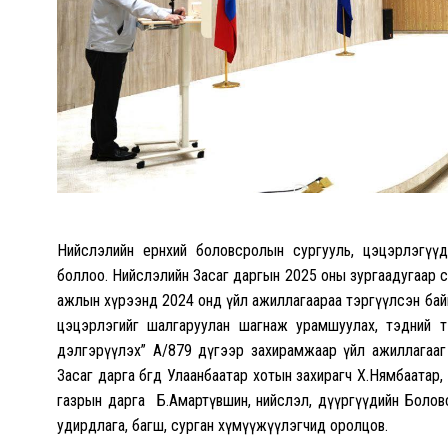
Нийслэлийн ерөнхий боловсролын сургууль, цэцэрлэгүүдэ
боллоо. Нийслэлийн Засаг даргын 2025 оны зургаадугаар сары
ажлын хүрээнд 2024 онд үйл ажиллагаараа тэргүүлсэн байг
цэцэрлэгийг шалгаруулан шагнаж урамшуулах, тэдний т
дэлгэрүүлэх” А/879 дүгээр захирамжаар үйл ажиллагааг 
Засаг дарга бөгөөд Улаанбаатар хотын захирагч Х.Нямбаат
газрын дарга Б.Амартүвшин, нийслэл, дүүргүүдийн Болов
удирдлага, багш, сурган хүмүүжүүлэгчид оролцов.