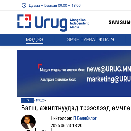
Даваа – Баасан 09:00 – 18:00
МЭДЭЭ
ЭРЭН СУРВАЛЖЛАГЧ
НҮҮР
»
МЭДЭЭ
»
Багш, ажилтнуудад түрээслээд өмчлө
Нийтэлсэн:
П Баянбилэг
2025.06.23 18:20