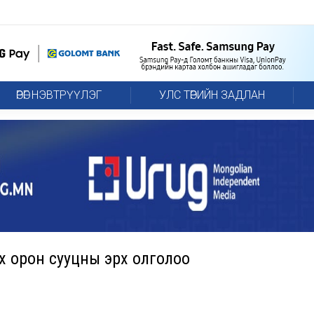
ӨРӨГ НЭВТРҮҮЛЭГ
УЛС ТӨРИЙН ЗАДЛАН
х орон сууцны эрх олголоо