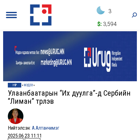
3
Sea
$:
3,594
НҮҮР
»
МЭДЭЭ
»
Улаанбаатарын “Их дуулга”-д Сербийн
“Лиман” түрүүлэв
Нийтэлсэн:
А.Алтанчимэг
2025.06.23 11:11