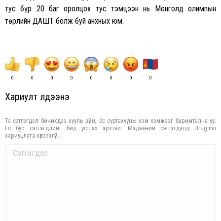
тус бүр 20 баг оролцох тус тэмцээн нь Монголд олимпын
төрлийн ДАШТ болж буй анхных юм.
0
0
0
0
0
0
0
0
Хариулт үлдээнэ үү
Та сэтгэгдэл бичихдээ хууль зүйн, ёс суртахууны хэм хэмжээг баримтална уу.
Ёс бус сэтгэгдлийг бид устгах эрхтэй. Мэдээний сэтгэгдэлд Urug.mn
хариуцлага хүлээхгүй.
Comment