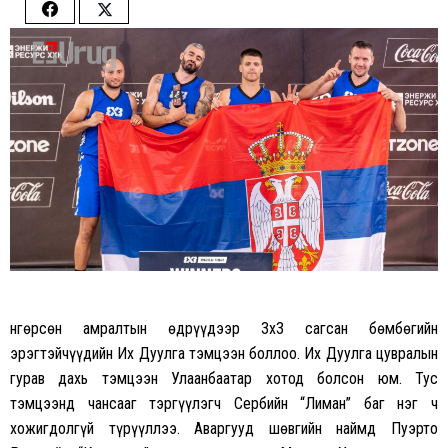
Share
Share
on
on
Facebook
Twitter
Өнгөрсөн амралтын өдрүүдээр 3х3 сагсан бөмбөгийн
эрэгтэйчүүдийн Их Дуулга тэмцээн боллоо. Их Дуулга цувралын
гурав дахь тэмцээн Улаанбаатар хотод болсон юм. Тус
тэмцээнд чансааг тэргүүлэгч Сербийн “Лиман” баг нэг ч
хожигдолгүй түрүүллээ. Аваргууд шөвгийн наймд Пуэрто