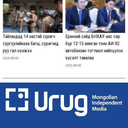
Тайландад 14 настай сурагч
Ерөнхий сайд БНХАУ-аас сар
сургуулийнхаа багш, сурагчид
бүр 12-15 мянган тонн АИ-92
руу гал нээжээ
автобензин тогтмол нийлүүлэх
хүсэлт тавилаа
2026-08-08
2026-08-08