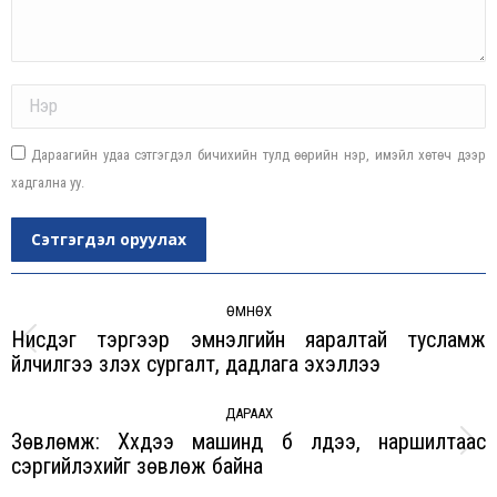
Name *
Дараагийн удаа сэтгэгдэл бичихийн тулд өөрийн нэр, имэйл хөтөч дээр
хадгална уу.
Сэтгэгдэл оруулах
Post
navigation
ӨМНӨХ
Нисдэг тэргээр эмнэлгийн яаралтай тусламж
Previous
үйлчилгээ үзүүлэх сургалт, дадлага эхэллээ
post:
ДАРААХ
Зөвлөмж: Хүүхдээ машинд бүү үлдээ, наршилтаас
Next
сэргийлэхийг зөвлөж байна
post: