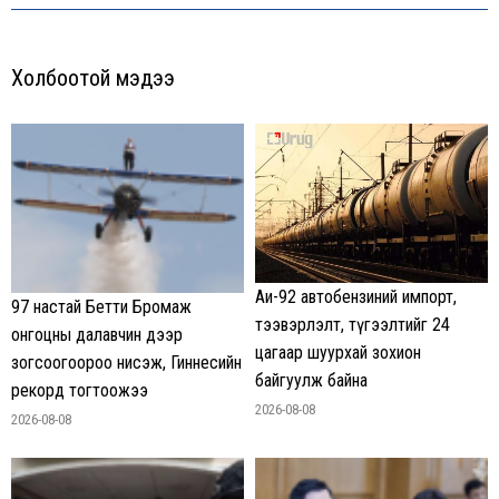
Холбоотой мэдээ
Аи-92 автобензиний импорт,
97 настай Бетти Бромаж
тээвэрлэлт, түгээлтийг 24
онгоцны далавчин дээр
цагаар шуурхай зохион
зогсоогоороо нисэж, Гиннесийн
байгуулж байна
рекорд тогтоожээ
2026-08-08
2026-08-08