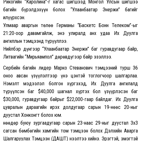
Рикогийн “Каролина”-г хагас шигшээд Монгол Улсын шигшээ
багийн бүрэлдэхүүн болох “Улаанбаатар Энержи” багийг
илүүрхсэн.
Улмаар аваргын төлөө Германы “Баскетс Бонн Телеком”-ыг
21:20-оор давамгайлж, энэ улиралд анх удаа Их Дуулга
ангиллын тэмцээнд түрүүллээ.
Нийлбэр дүнгээр “Улаанбаатар Энержи” баг гуравдугаар байр,
Литвагийн “Мирьяампол” дөрөвдүгээр байр эзэллээ.
Сербийн багийн лидер Марко Стеванович тэмцээний турш 36
оноо авсан үзүүлэлтээр үнэ цэнтэй тоглогчоор шалгарлаа.
Нэмэлт мэдээлэл болгон хүргэхэд, Их Дуулга ангилалд
түрүүлсэн баг $40,000 шагнал хүртэх бол үзүүрлэсэн баг
$30,000, гуравдугаар байрыг $22,000-гаар байлдаг. Их Дуулга
цувралын дараагийн ирэх долдугаар сарын 19-нөөс 20-ныг
дуустал Хонконгт болох юм.
Өнөөдөр буюу зургаадугаар сарын 23-наас 29-ныг дуустал 3х3
сагсан бөмбөгийн хамгийн том тэмцээн болох Дэлхийн Аварга
Шалгаруулах Тэмцээн (ДАШТ) нээлтээ хийнэ. Эрэгтэй, эмэгтэй