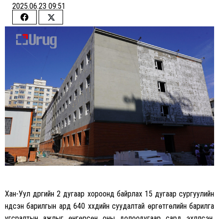
2025.06.23 09:51
Share
Share
on
on
Facebook
Twitter
Хан-Уул дүүргийн 2 дугаар хороонд байрлах 15 дугаар сургуулийн
үндсэн барилгын ард 640 хүүхдийн суудалтай өргөтгөлийн барилга
угсралтын ажлыг өнгөрсөн оны долоодугаар сард эхлүүлсэн.