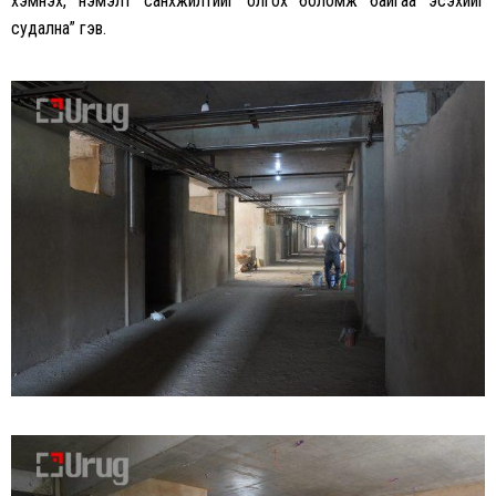
хэмнэх, нэмэлт санхүүжилтийг олгох боломж байгаа эсэхийг
судална” гэв.