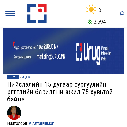
3
Sea
$:
3,594
НҮҮР
»
МЭДЭЭ
»
Нийслэлийн 15 дугаар сургуулийн
өргөтгөлийн барилгын ажил 75 хувьтай
байна
Нийтэлсэн:
А.Алтанчимэг