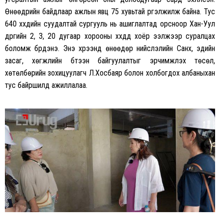
Өнөөдрийн байдлаар ажлын явц 75 хувьтай үргэлжилж байна. Тус
640 хүүхдийн суудалтай сургууль нь ашиглалтад орсноор Хан-Уул
дүүргийн 2, 3, 20 дугаар хорооны хүүхдүүд хоёр ээлжээр суралцах
боломж бүрдэнэ. Энэ хүрээнд өнөөдөр нийслэлийн Санхүү, эдийн
засаг, хөгжлийн бүтээн байгуулалтыг эрчимжүүлэх төсөл,
хөтөлбөрийн зохицуулагч Л.Хосбаяр болон холбогдох албаныхан
тус байршилд ажиллалаа.