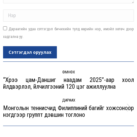
Name *
Дараагийн удаа сэтгэгдэл бичихийн тулд өөрийн нэр, имэйл хөтөч дээр
хадгална уу.
Сэтгэгдэл оруулах
Post
navigation
ӨМНӨХ
“Хүрээ цам-Даншиг наадам 2025”-аар хоол
Previous
үйлдвэрлэл, үйлчилгээний 120 цэг ажиллуулна
post:
ДАРААХ
Монголын теннисчид Филиппиний багийг хожсоноор
Next
нэгдүгээр группт дэвшин тоглоно
post: