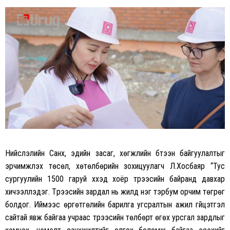
Нийслэлийн Санхүү, эдийн засаг, хөгжлийн бүтээн байгуулалтыг
эрчимжүүлэх төсөл, хөтөлбөрийн зохицуулагч Л.Хосбаяр “Тус
сургуулийн 1500 гаруй хүүхэд хоёр түрээсийн байранд давхар
хичээллэдэг. Түрээсийн зардал нь жилд нэг тэрбум орчим төгрөг
болдог. Иймээс өргөтгөлийн барилга угсралтын ажил гүйцэтгэл
сайтай явж байгаа учраас түрээсийн төлбөрт өгөх урсгал зардлыг