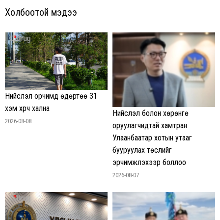
Холбоотой мэдээ
Нийслэл орчимд өдөртөө 31
хэм хүрч хална
Нийслэл болон хөрөнгө
2026-08-08
оруулагчидтай хамтран
Улаанбаатар хотын утааг
бууруулах төслийг
эрчимжүүлэхээр боллоо
2026-08-07