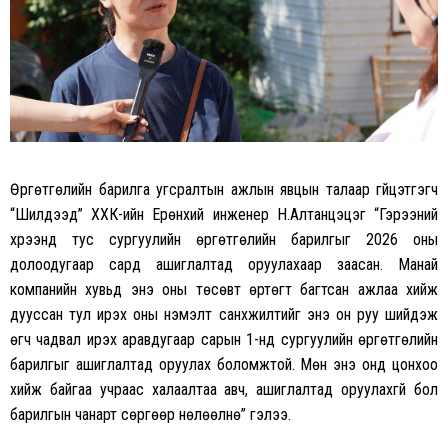
Өргөтгөлийн барилга угсралтын ажлын явцын талаар гүйцэтгэгч
“Шилдээд” ХХК-ийн Ерөнхий инженер Н.Алтанцэцэг “Гэрээний
хүрээнд тус сургуулийн өргөтгөлийн барилгыг 2026 оны
долоодугаар сард ашиглалтад оруулахаар заасан. Манай
компанийн хувьд энэ оны төсөвт өртөгт багтсан ажлаа хийж
дууссан тул ирэх оны нэмэлт санхүүжилтийг энэ он руу шийдэж
өгч чадвал ирэх аравдугаар сарын 1-нд сургуулийн өргөтгөлийн
барилгыг ашиглалтад оруулах боломжтой. Мөн энэ онд цонхоо
хийж байгаа учраас халаалтаа авч, ашиглалтад оруулахгүй бол
барилгын чанарт сөргөөр нөлөөлнө” гэлээ.