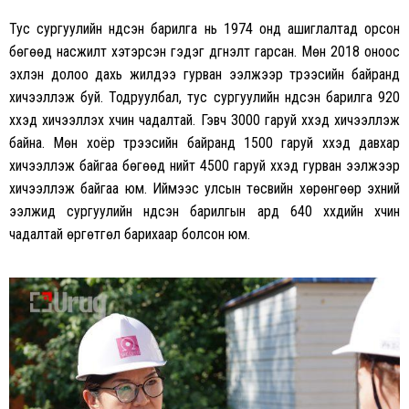
Тус сургуулийн үндсэн барилга нь 1974 онд ашиглалтад орсон
бөгөөд насжилт хэтэрсэн гэдэг дүгнэлт гарсан. Мөн 2018 оноос
эхлэн долоо дахь жилдээ гурван ээлжээр түрээсийн байранд
хичээллэж буй. Тодруулбал, тус сургуулийн үндсэн барилга 920
хүүхэд хичээллэх хүчин чадалтай. Гэвч 3000 гаруй хүүхэд хичээллэж
байна. Мөн хоёр түрээсийн байранд 1500 гаруй хүүхэд давхар
хичээллэж байгаа бөгөөд нийт 4500 гаруй хүүхэд гурван ээлжээр
хичээллэж байгаа юм. Иймээс улсын төсвийн хөрөнгөөр эхний
ээлжид сургуулийн үндсэн барилгын ард 640 хүүхдийн хүчин
чадалтай өргөтгөл барихаар болсон юм.