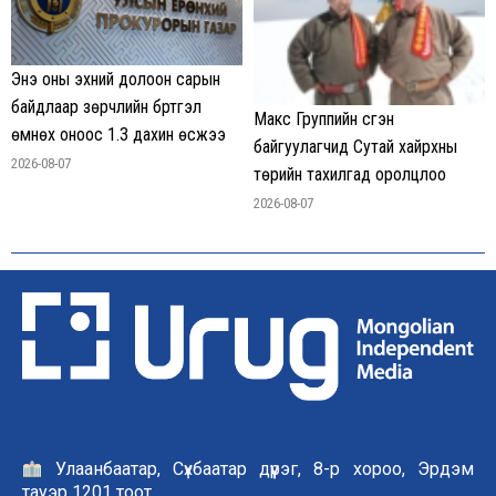
Энэ оны эхний долоон сарын
байдлаар зөрчлийн бүртгэл
Макс Группийн үүсгэн
өмнөх оноос 1.3 дахин өсжээ
байгуулагчид Сутай хайрхны
2026-08-07
төрийн тахилгад оролцлоо
2026-08-07
Улаанбаатар, Сүхбаатар дүүрэг, 8-р хороо, Эрдэм
тауэр 1201 тоот