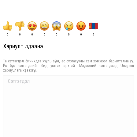
0
0
0
0
0
0
0
0
Хариулт үлдээнэ үү
Та сэтгэгдэл бичихдээ хууль зүйн, ёс суртахууны хэм хэмжээг баримтална уу.
Ёс бус сэтгэгдлийг бид устгах эрхтэй. Мэдээний сэтгэгдэлд Urug.mn
хариуцлага хүлээхгүй.
Comment