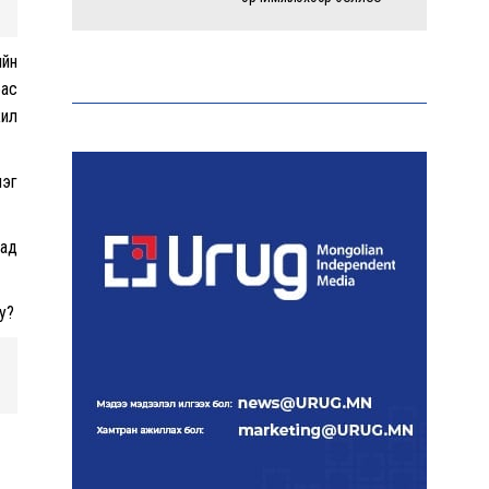
ийн
Энэ оны эхний долоон
сарын байдлаар зөрчлийн
бас
бүртгэл өмнөх оноос 1.3
жил
дахин өсжээ
нэг
Макс Группийн үүсгэн
байгуулагчид Сутай
хайрхны төрийн тахилгад
аад
оролцлоо
у?
E-Mongolia системээр
дамжуулан 2.9 сая гаруй
нийгмийн даатгалын
цахим үйлчилгээг иргэдэд
хүргэлээ
Холливудын алдартай хос