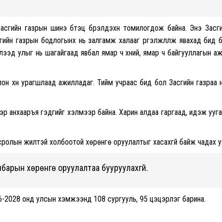
асгийн газрын шинэ бүтэц бүрэлдэхүүн томилогдож байна. Энэ Засг
сгийн газрын бодлогынх нь залгамж халааг үргэлжлүүлж явахад бид 
ээд улыг нь шагайгаад явбал ямар ч хүний, ямар ч байгууллагын а
он хүн урагшлаад ажилладаг. Тийм учраас бид бол Засгийн газраа 
эр анхааръя гэдгийг хэлмээр байна. Харин алдаа гаргаад, идэж ууг
всролын жилтэй холбоотой хөрөнгө оруулалтыг хасахгүй байж чадах у
арын хөрөнгө оруулалтаа бууруулахгүй.
26-2028 онд улсын хэмжээнд 108 сургууль, 95 цэцэрлэг барина.