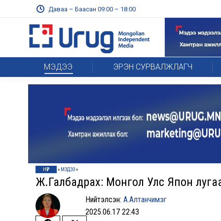
Даваа – Баасан 09:00 – 18:00
МЭДЭЭ
ЭРЭН СУРВАЛЖЛАГЧ
НҮҮР
»
МЭДЭЭ
»
Ж.Галбадрах: Монгол Улс Япон лугаа
Нийтэлсэн:
А.Алтанчимэг
2025.06.17 22:43