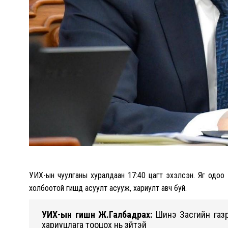
УИХ-ын чуулганы хуралдаан 17:40 цагт эхэлсэн. Яг одоо 2
холбоотой гишүүд асуулт асууж, хариулт авч буй.
УИХ-ын гишүүн Ж.Галбадрах:
Шинэ Засгийн газр
хариуцлага тооцох нь зүйтэй