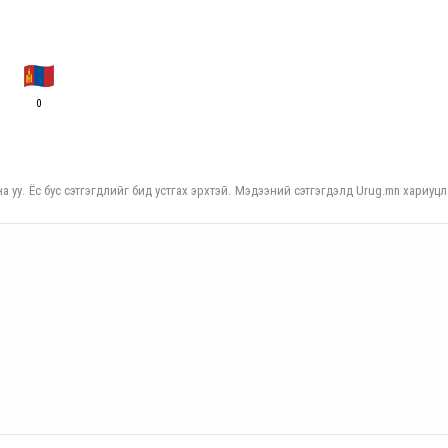
0
а уу. Ёс бус сэтгэгдлийг бид устгах эрхтэй. Мэдээний сэтгэгдэлд Urug.mn хариуцл