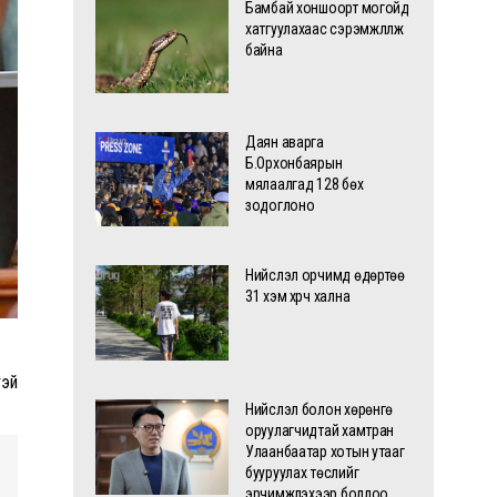
Бамбай хоншоорт могойд
хатгуулахаас сэрэмжлүүлж
байна
Даян аварга
Б.Орхонбаярын
мялаалгад 128 бөх
зодоглоно
Нийслэл орчимд өдөртөө
31 хэм хүрч хална
тэй
Нийслэл болон хөрөнгө
оруулагчидтай хамтран
Улаанбаатар хотын утааг
бууруулах төслийг
эрчимжүүлэхээр боллоо