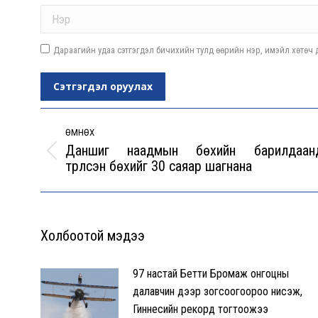
Name *
Дараагийн удаа сэтгэгдэл бичихийн тулд өөрийн нэр, имэйл хөтөч д
Сэтгэгдэл оруулах
Post
navigation
ӨМНӨХ
Даншиг наадмын бөхийн барилдаан
Previous
түрүүлсэн бөхийг 30 саяар шагнана
post:
Холбоотой мэдээ
97 настай Бетти Бромаж онгоцны
далавчин дээр зогсоогоороо нисэж,
Гиннесийн рекорд тогтоожээ