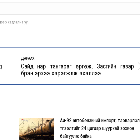
ээр хадгална уу.
ДАРААХ
д
Сайд нар тангараг өргөж, Засгийн газар
Next
бүрэн эрхээ хэрэгжүүлж эхэллээ
post:
Аи-92 автобензиний импорт, тээвэрлэл
түгээлтийг 24 цагаар шуурхай зохион
байгуулж байна