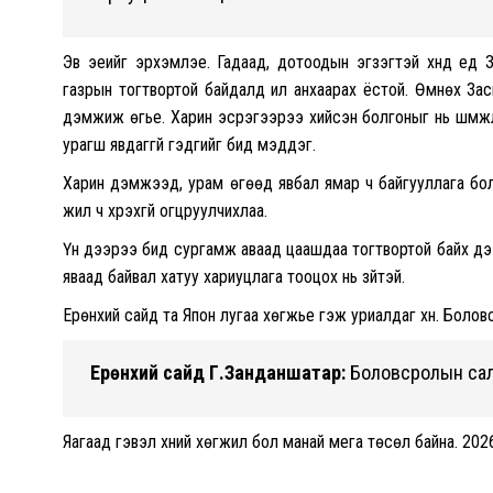
Эв эеийг эрхэмлэе. Гадаад, дотоодын эгзэгтэй хүнд үед З
газрын тогтвортой байдалд илүү анхаарах ёстой. Өмнөх За
дэмжиж өгье. Харин эсрэгээрээ хийсэн болгоныг нь шүүмжл
урагш явдаггүй гэдгийг бид мэддэг.
Харин дэмжээд, урам өгөөд явбал ямар ч байгууллага бол
жил ч хүрэхгүй огцруулчихлаа.
Үүн дээрээ бид сургамж аваад цаашдаа тогтвортой байх дэ
яваад байвал хатуу хариуцлага тооцох нь зүйтэй.
Ерөнхий сайд та Япон лугаа хөгжье гэж уриалдаг хүн. Боло
Ерөнхий сайд Г.Занданшатар:
Боловсролын салб
Яагаад гэвэл хүний хөгжил бол манай мега төсөл байна. 20