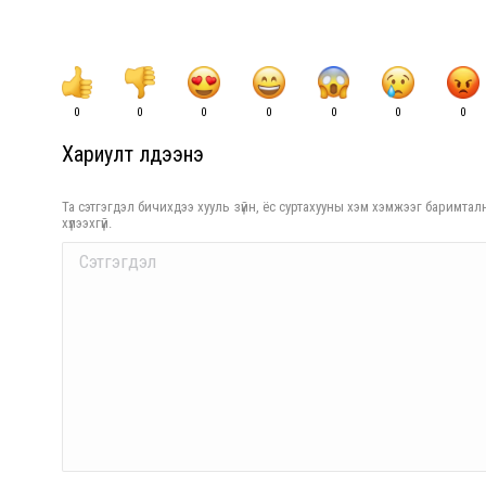
0
0
0
0
0
0
0
Хариулт үлдээнэ үү
Та сэтгэгдэл бичихдээ хууль зүйн, ёс суртахууны хэм хэмжээг баримталн
хүлээхгүй.
Comment