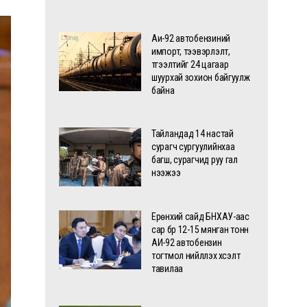
Аи-92 автобензиний
импорт, тээвэрлэлт,
түгээлтийг 24 цагаар
шуурхай зохион байгуулж
байна
Тайландад 14 настай
сурагч сургуулийнхаа
багш, сурагчид руу гал
нээжээ
Ерөнхий сайд БНХАУ-аас
сар бүр 12-15 мянган тонн
АИ-92 автобензин
тогтмол нийлүүлэх хүсэлт
тавилаа