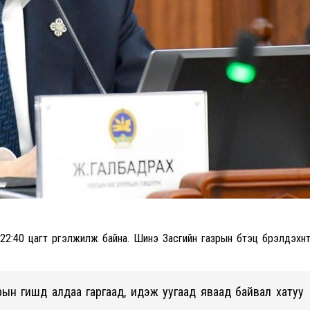
2:40 цагт үргэлжилж байна. Шинэ Засгийн газрын бүтэц бүрэлдэхүүн
ын гишүүд алдаа гаргаад, идэж уугаад яваад байвал хатуу