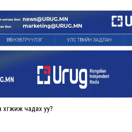
ӨРӨГ НЭВТРҮҮЛЭГ
УЛС ТӨРИЙН ЗАДЛАН
 хөгжиж чадах уу?