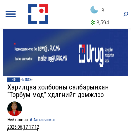
3
Sea
$:
3,594
НҮҮР
»
МЭДЭЭ
»
Харилцаа холбооны салбарынхан
“Тэрбум мод” хөдөлгөөнийг дэмжлээ
Нийтэлсэн:
А.Алтанчимэг
2025.06.17 17:12