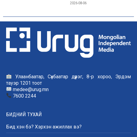
2026-08-06
Улаанбаатар, Сүхбаатар дүүрэг, 8-р хороо, Эрдэм
тауэр 1201 тоот
medee@urug.mn
7600 2244
БИДНИЙ ТУХАЙ
Бид хэн бэ? Хэрхэн ажиллах вэ?