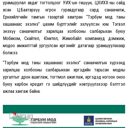
урамшуулал авдаг тогтолцоог УИХ-ын гишүүн, ЦХИХХ-ны сайд
асан Ц.Баатархүү өнгөрсөн гуравдугаар сард санаачилж,
Ерөнхийлөгчийн тамгын газартай хамтран “Тэрбум мод таны
хашаанаас эхэлнэ” цахим бүртгэлийг эхлүүлсэн юм. Тэгвэл
энэхүү санаачилгыг харилцаа холбооны салбарыхан буюу
Мобиком, Скайтел, Юнител, Жимобайл компаниуд дэмжиж,
модоо амжилттай ургуулсан иргэнийг датагаар урамшуулахаар
болжээ.
“Тэрбум мод таны хашаанаас эхэлнэ” санаачилгын хүрээнд
харилцаа холбооны салбарынхан иргэдийн тарьсан модны
ургалтыг дрон ашиглаж, тогтмол ажиглаж, иргэдэд ногоон оноо
буюу карбон кредит өгөх шийдлүүдийг нэвтрүүлэхээр бэлтгэл
ажлаа хангаж байна.