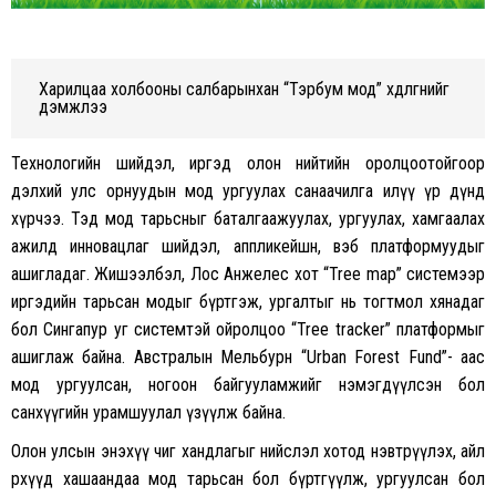
Харилцаа холбооны салбарынхан “Тэрбум мод” хөдөлгөөнийг
дэмжлээ
Технологийн шийдэл, иргэд олон нийтийн оролцоотойгоор
дэлхий улс орнуудын мод ургуулах санаачилга илүү үр дүнд
хүрчээ. Тэд мод тарьсныг баталгаажуулах, ургуулах, хамгаалах
ажилд инновацлаг шийдэл, аппликейшн, вэб платформуудыг
ашигладаг. Жишээлбэл, Лос Анжелес хот “Tree map” системээр
иргэдийн тарьсан модыг бүртгэж, ургалтыг нь тогтмол хянадаг
бол Сингапур уг системтэй ойролцоо “Tree tracker” платформыг
ашиглаж байна. Австралын Мельбурн “Urban Forest Fund”- аас
мод ургуулсан, ногоон байгууламжийг нэмэгдүүлсэн бол
санхүүгийн урамшуулал үзүүлж байна.
Олон улсын энэхүү чиг хандлагыг нийслэл хотод нэвтрүүлэх, айл
өрхүүд хашаандаа мод тарьсан бол бүртгүүлж, ургуулсан бол