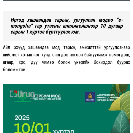
Иргэд хашаандаа тарьж, ургуулсан модоо “e-
mongolia” гар утасны аппликейшнээр 10 дугаар
сарын 1 хүртэл бүртгүүлэх юм.
Айл өрхүүд хашаандаа мод тарьж, амжилттай ургуулсанаар
нийслэл хотын нэг хүнд оногдох ногоон байгууламж нэмэгдэж,
агаар, хөрс, дуу чимээ болон үнэрийн бохирдол буурах
боломжтой.