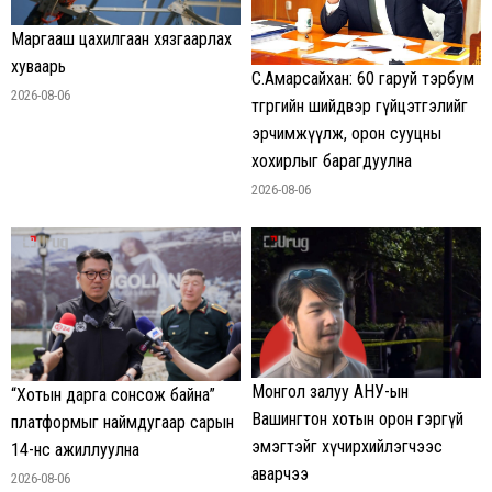
Маргааш цахилгаан хязгаарлах
хуваарь
С.Амарсайхан: 60 гаруй тэрбум
2026-08-06
төгрөгийн шийдвэр гүйцэтгэлийг
эрчимжүүлж, орон сууцны
хохирлыг барагдуулна
2026-08-06
Монгол залуу АНУ-ын
“Хотын дарга сонсож байна”
Вашингтон хотын орон гэргүй
платформыг наймдугаар сарын
эмэгтэйг хүчирхийлэгчээс
14-нөөс ажиллуулна
аварчээ
2026-08-06