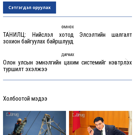
Сэтгэгдэл оруулах
Post
navigation
ӨМНӨХ
ТАНИЛЦ: Нийслэл хотод Элсэлтийн шалгалт
Previous
зохион байгуулах байршлууд
post:
ДАРААХ
Олон улсын эмнэлгийн цахим системийг нэвтрүүлэх
Next
туршилт эхэлжээ
post:
Холбоотой мэдээ