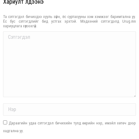
Хариулт үлдээнэ үү
Та сэтгэгдэл бичихдээ хууль зүйн, ёс суртахууны хэм хэмжээг баримтална уу.
Ёс бус сэтгэгдлийг бид устгах эрхтэй. Мэдээний сэтгэгдэлд Urug.mn
хариуцлага хүлээхгүй.
Comment
Name *
Дараагийн удаа сэтгэгдэл бичихийн тулд өөрийн нэр, имэйл хөтөч дээр
хадгална уу.