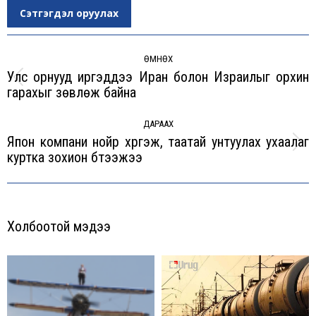
Сэтгэгдэл оруулах
Post
navigation
ӨМНӨХ
Улс орнууд иргэддээ Иран болон Израилыг орхин
Previous
гарахыг зөвлөж байна
post:
ДАРААХ
Япон компани нойр хүргэж, таатай унтуулах ухаалаг
Next
куртка зохион бүтээжээ
post:
Холбоотой мэдээ