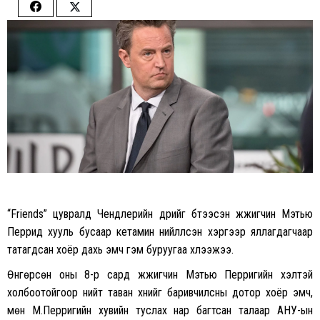
Share
Share
on
on
Facebook
Twitter
“Friends” цувралд Чендлерийн дүрийг бүтээсэн жүжигчин Мэтью
Перрид хууль бусаар кетамин нийлүүлсэн хэргээр яллагдагчаар
татагдсан хоёр дахь эмч гэм буруугаа хүлээжээ.
Өнгөрсөн оны 8-р сард жүжигчин Мэтью Перригийн үхэлтэй
холбоотойгоор нийт таван хүнийг баривчилсны дотор хоёр эмч,
мөн М.Перригийн хувийн туслах нар багтсан талаар АНУ-ын