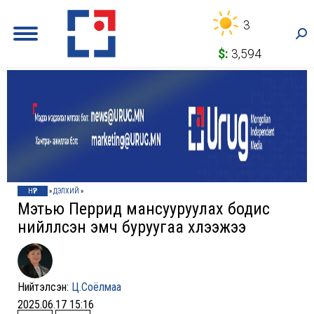
3
Sea
$:
3,594
НҮҮР
»
ДЭЛХИЙ
»
Мэтью Перрид мансууруулах бодис
нийлүүлсэн эмч буруугаа хүлээжээ
Нийтэлсэн:
Ц.Соёлмаа
2025.06.17 15:16