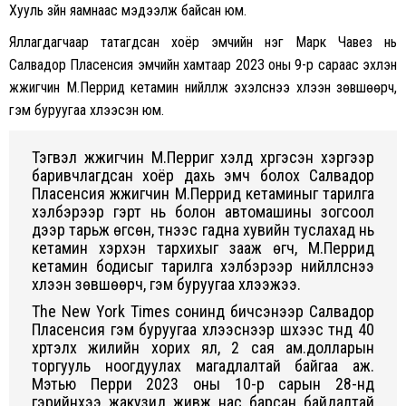
Хууль зүйн яамнаас мэдээлж байсан юм.
Яллагдагчаар татагдсан хоёр эмчийн нэг Марк Чавез нь
Салвадор Пласенсия эмчийн хамтаар 2023 оны 9-р сараас эхлэн
жүжигчин М.Перрид кетамин нийлүүлж эхэлснээ хүлээн зөвшөөрч,
гэм буруугаа хүлээсэн юм.
Тэгвэл жүжигчин М.Перриг үхэлд хүргэсэн хэргээр
баривчлагдсан хоёр дахь эмч болох Салвадор
Пласенсия жүжигчин М.Перрид кетаминыг тарилга
хэлбэрээр гэрт нь болон автомашины зогсоол
дээр тарьж өгсөн, түүнээс гадна хувийн туслахад нь
кетамин хэрхэн тархихыг зааж өгч, М.Перрид
кетамин бодисыг тарилга хэлбэрээр нийлүүлснээ
хүлээн зөвшөөрч, гэм буруугаа хүлээжээ.
The New York Times сонинд бичсэнээр Салвадор
Пласенсия гэм буруугаа хүлээснээр шүүхээс түүнд 40
хүртэлх жилийн хорих ял, 2 сая ам.долларын
торгууль ноогдуулах магадлалтай байгаа аж.
Мэтью Перри 2023 оны 10-р сарын 28-нд
гэрийнхээ жакузид живж нас барсан байдалтай