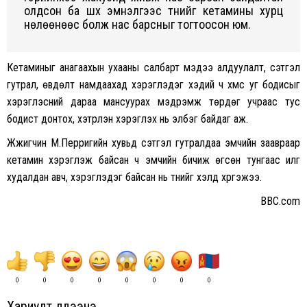
олдсон ба шүүх эмнэлгээс түүнийг кетамины хурц
нөлөөнөөс болж нас барсныг тогтоосон юм.
Кетаминыг анагаахын ухааны салбарт мэдээ алдуулалт, сэтгэл
гутрал, өвдөлт намдаахад хэрэглэдэг хэдий ч хүмүүс уг бодисыг
хэрэглэсний дараа мансуурах мэдрэмж төрдөг учраас тус
бодист донтох, хэтрүүлэн хэрэглэх нь элбэг байдаг аж.
Жүжигчин М.Перригийн хувьд сэтгэл гутралдаа эмчийн заавраар
кетамин хэрэглэж байсан ч эмчийн бичиж өгсөн тунгаас илүүг
худалдан авч, хэрэглэдэг байсан нь түүнийг үхэлд хүргэжээ.
BBC.com
0
0
0
0
0
0
0
0
Хариулт үлдээнэ үү