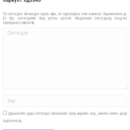
Та сэтгэгдэл бичихдээ хууль зүйн, ёс суртахууны хэм хэмжээг баримтална уу.
Ёс бус сэтгэгдлийг бид устгах эрхтэй. Мэдээний сэтгэгдэлд Urug.mn
хариуцлага хүлээхгүй.
Comment
Name *
Дараагийн удаа сэтгэгдэл бичихийн тулд өөрийн нэр, имэйл хөтөч дээр
хадгална уу.