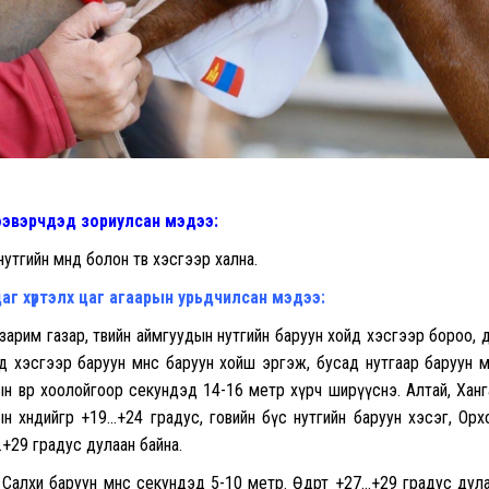
ээвэрчдэд зориулсан мэдээ:
тгийн өмнөд болон төв хэсгээр хална.
аг хүртэлх цаг агаарын урьдчилсан мэдээ:
зарим газар, төвийн аймгуудын нутгийн баруун хойд хэсгээр бороо, 
хэсгээр баруун өмнөөс баруун хойш эргэж, бусад нутгаар баруун өмн
 өвөр хоолойгоор секундэд 14-16 метр хүрч ширүүснэ. Алтай, Ханг
ын хөндийгөөр +19…+24 градус, говийн бүс нутгийн баруун хэсэг, Орх
+29 градус дулаан байна.
алхи баруун өмнөөс секундэд 5-10 метр. Өдөртөө +27…+29 градус дул