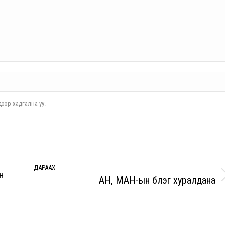
ээр хадгална уу.
ДАРААХ
н
АН, МАН-ын бүлэг хуралдана
Next
post: