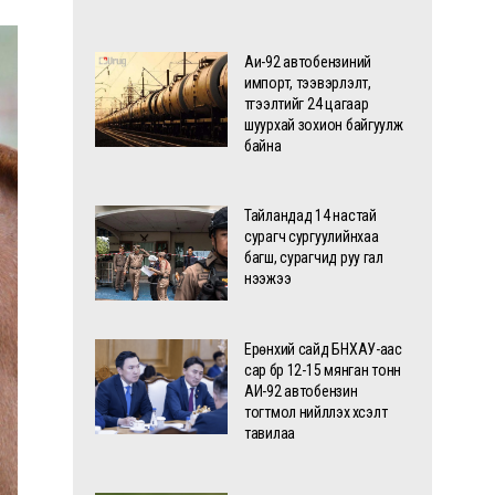
Аи-92 автобензиний
импорт, тээвэрлэлт,
түгээлтийг 24 цагаар
шуурхай зохион байгуулж
байна
Тайландад 14 настай
сурагч сургуулийнхаа
багш, сурагчид руу гал
нээжээ
Ерөнхий сайд БНХАУ-аас
сар бүр 12-15 мянган тонн
АИ-92 автобензин
тогтмол нийлүүлэх хүсэлт
тавилаа