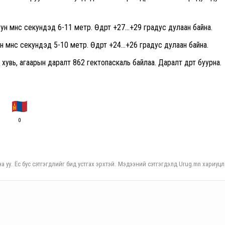
 өмнөөс секундэд 6-11 метр. Өдөртөө +27…+29 градус дулаан байна.
өмнөөс секундэд 5-10 метр. Өдөртөө +24…+26 градус дулаан байна.
хувь, агаарын даралт 862 гектопаскаль байлаа. Даралт өдөртөө буурна.
0
а уу. Ёс бус сэтгэгдлийг бид устгах эрхтэй. Мэдээний сэтгэгдэлд Urug.mn хариуцл