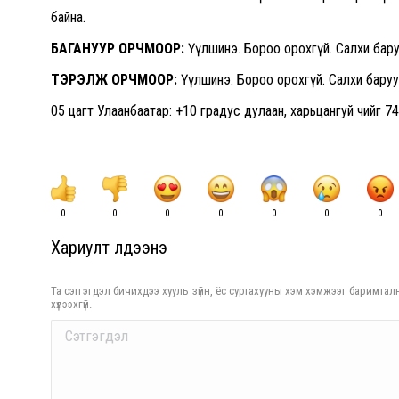
байна.
БАГАНУУР ОРЧМООР:
Үүлшинэ. Бороо орохгүй. Салхи баруун
ТЭРЭЛЖ ОРЧМООР:
Үүлшинэ. Бороо орохгүй. Салхи баруун 
05 цагт Улаанбаатар: +10 градус дулаан, харьцангуй чийг 74 
0
0
0
0
0
0
0
Хариулт үлдээнэ үү
Та сэтгэгдэл бичихдээ хууль зүйн, ёс суртахууны хэм хэмжээг баримталн
хүлээхгүй.
Comment