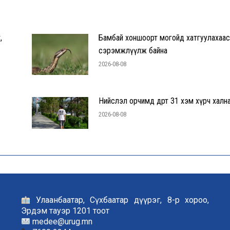
,
Бамбай хоншоорт могойд хатгуулахаас
сэрэмжлүүлж байна
2026-08-08
Нийслэл орчимд өдөртөө 31 хэм хүрч халн
2026-08-08
Улаанбаатар, Сүхбаатар дүүрэг, 8-р хороо,
Эрдэм тауэр 1201 тоот
medee@urug.mn