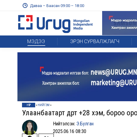
Даваа – Баасан 09:00 – 18:00
МЭДЭЭ
ЭРЭН СУРВАЛЖЛАГЧ
НҮҮР
»
НИЙГЭМ
»
Улаанбаатарт өдөртөө +28 хэм, бороо ор
Нийтэлсэн:
Э.Булган
2025.06.16 08:30