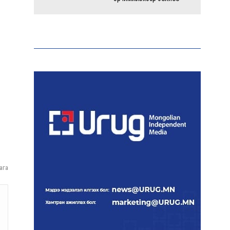
Энэ оны эхний долоон
сарын байдлаар зөрчлийн
бүртгэл өмнөх оноос 1.3
дахин өсжээ
Макс Группийн үүсгэн
байгуулагчид Сутай
хайрхны төрийн тахилгад
оролцлоо
E-Mongolia системээр
дамжуулан 2.9 сая гаруй
ага
нийгмийн даатгалын
цахим үйлчилгээг иргэдэд
хүргэлээ
Холливудын алдартай хос