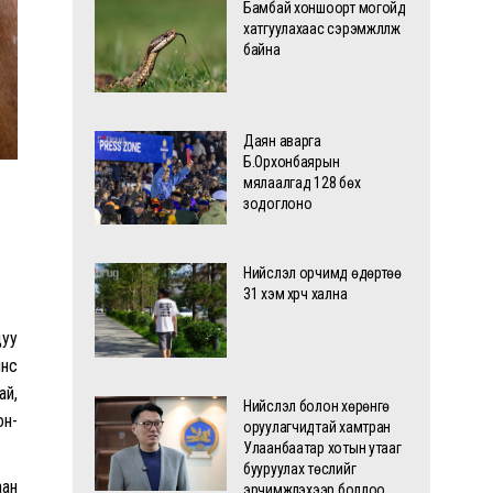
Бамбай хоншоорт могойд
хатгуулахаас сэрэмжлүүлж
байна
Даян аварга
Б.Орхонбаярын
мялаалгад 128 бөх
зодоглоно
Нийслэл орчимд өдөртөө
31 хэм хүрч хална
дуу
өөс
ай,
Нийслэл болон хөрөнгө
он-
оруулагчидтай хамтран
Улаанбаатар хотын утааг
бууруулах төслийг
аан
эрчимжүүлэхээр боллоо