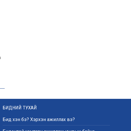
Эрдэмтэд AI ашиглан цоо
шинэ вирусүүд бүтээжээ
Ш.Шинэцэцэгийг
хохироосон гэх 2011 оны
хэргийг прокуророос
а
шүүхэд шилжүүлжээ
Meta компанийг 567 сая
ам.доллароор торгожээ
БИДНИЙ ТУХАЙ
Бид хэн бэ? Хэрхэн ажиллах вэ?
Шатахууны нийлүүлэлт
эрчимжиж, түгээлтийн хүчин