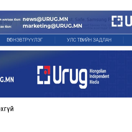
ӨРӨГ НЭВТРҮҮЛЭГ
УЛС ТӨРИЙН ЗАДЛАН
охгүй