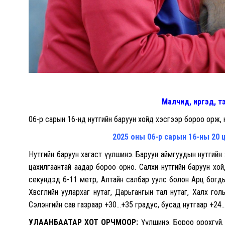
Малчид, иргэд, т
06-р сарын 16-нд нутгийн баруун хойд хэсгээр бороо орж, ну
2025 оны 06-р сарын 16-ны 20 ц
Нутгийн баруун хагаст үүлшинэ. Баруун аймгуудын нутгийн 
цахилгаантай аадар бороо орно. Салхи нутгийн баруун хойд 
секундэд 6-11 метр, Алтайн салбар уулс болон Арц богдын
Хөвсгөлийн уулархаг нутаг, Дарьгангын тал нутаг, Халх гол
Сэлэнгийн сав газраар +30…+35 градус, бусад нутгаар +24…
УЛААНБААТАР ХОТ ОРЧМООР:
Үүлшинэ. Бороо орохгүй. С