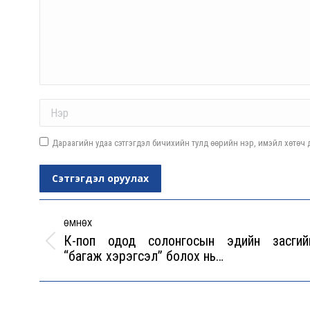
Name *
Дараагийн удаа сэтгэгдэл бичихийн тулд өөрийн нэр, имэйл хөтөч д
Сэтгэгдэл оруулах
Post
navigation
ӨМНӨХ
К-поп одод солонгосын эдийн засгий
Previous
“багаж хэрэгсэл” болох нь…
post: