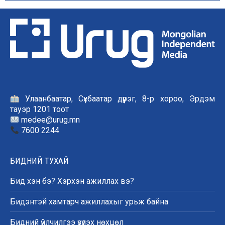
Улаанбаатар, Сүхбаатар дүүрэг, 8-р хороо, Эрдэм
тауэр 1201 тоот
medee@urug.mn
7600 2244
БИДНИЙ ТУХАЙ
Бид хэн бэ? Хэрхэн ажиллах вэ?
Бидэнтэй хамтарч ажиллахыг урьж байна
Бидний үйлчилгээ үзүүлэх нөхцөл