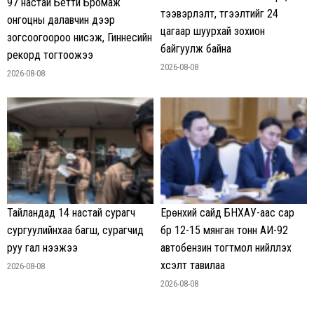
97 настай Бетти Бромаж
тээвэрлэлт, түгээлтийг 24
онгоцны далавчин дээр
цагаар шуурхай зохион
зогсоогоороо нисэж, Гиннесийн
байгуулж байна
рекорд тогтоожээ
2026-08-08
2026-08-08
Тайландад 14 настай сурагч
Ерөнхий сайд БНХАУ-аас сар
сургуулийнхаа багш, сурагчид
бүр 12-15 мянган тонн АИ-92
руу гал нээжээ
автобензин тогтмол нийлүүлэх
хүсэлт тавилаа
2026-08-08
2026-08-08