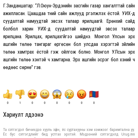
Г.Занданшатар: “Л.Оюун-Эрдэнийн засгийн газар хангалттай сайн
ажилласан. Цаашдаа түүний сайн ажлууд үргэлжлэх ёстой. УИХ-д
суудалтай намуудтай эвсэх талаар ярилцаагүй. Ерөнхий сайд
болбол харин УИХ-д суудалтай намуудтай эвсэх талаар
ярилцана. Ярилцах, ярилцахгүйгээ шийднэ. Монгол Улсын эрх
ашгийн төлөө тангараг өргөсөн бол улсдаа хэрэгтэй зүйлийн
төлөө хамтрах ёстой гэж
ойлгож
болно. Монгол УЛсын эрх
ашгийн төлөө хэнтэй ч хамтарна. Эрх ашгийн эсрэг бол хэний ч
өөдөөс сөрнө” гэв.
0
1
0
0
0
0
0
0
Хариулт үлдээнэ үү
Та сэтгэгдэл бичихдээ хууль зүйн, ёс суртахууны хэм хэмжээг баримтална уу.
Ёс бус сэтгэгдлийг бид устгах эрхтэй. Мэдээний сэтгэгдэлд Urug.mn