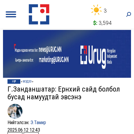
3
Sea
$:
3,594
НҮҮР
»
МЭДЭЭ
»
Г.Занданшатар: Ерөнхий сайд болбол
бусад намуудтай эвсэнэ
Нийтэлсэн:
Э.Тамир
2025.06.12 12:43