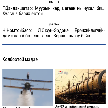
navigation
ӨМНӨХ
Г.Занданшатар: Муурын хар, цагаан нь чухал биш.
Previous
Хулгана барих ёстой
post:
ДАРААХ
Н.Номтойбаяр: Л.Оюун-Эрдэнэ Ерөнхийлөгчийн
Next
дэмжлэггүй болсон гэсэн. Зөрчил нь юу байв
post:
Холбоотой мэдээ
Аи-92 автобензиний импорт,