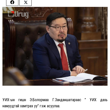
Share
Share
on
on
Facebook
Twitter
УИХ-ын гишүүн Э.Болормаа Г.
Занданшатараас
” УИХ дахь
намуудтай хамтрах уу” гэж асуулаа.