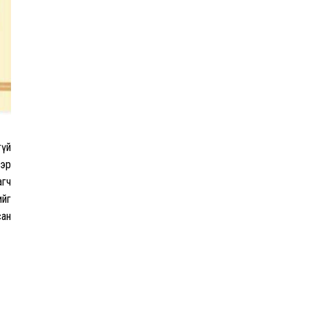
Энэ оны эхний долоон
сарын байдлаар зөрчлийн
бүртгэл өмнөх оноос 1.3
дахин өсжээ
Макс Группийн үүсгэн
байгуулагчид Сутай
хайрхны төрийн тахилгад
гүй
оролцлоо
ээр
агч
ийг
E-Mongolia системээр
дамжуулан 2.9 сая гаруй
сан
нийгмийн даатгалын
цахим үйлчилгээг иргэдэд
хүргэлээ