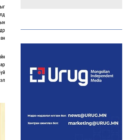
лыг
Аи-92 автобензиний
алд
импорт, тээвэрлэлт,
дын
түгээлтийг 24 цагаар
дөр
шуурхай зохион байгуулж
байна
сан
ийн
Тайландад 14 настай
сурагч сургуулийнхаа
аар
багш, сурагчид руу гал
буй
нээжээ
рэл
Ерөнхий сайд БНХАУ-аас
сар бүр 12-15 мянган тонн
АИ-92 автобензин
тогтмол нийлүүлэх хүсэлт
тавилаа
Бамбай хоншоорт могойд