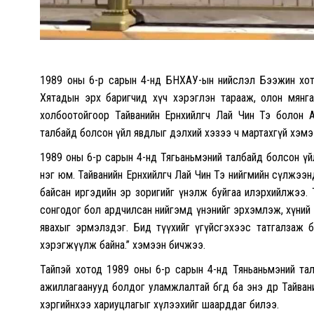
1989 оны 6-р сарын 4-нд БНХАУ-ын нийслэл Бээжин хотын 
Хятадын эрх баригчид хүч хэрэглэн тарааж, олон мянга
холбоотойгоор Тайванийн Ерөнхийлөгч Лай Чин Тэ болон 
талбайд болсон үйл явдлыг дэлхий хэзээ ч мартахгүй хэм
1989 оны 6-р сарын 4-нд Тягьаньмэний талбайд болсон үй
нэг юм. Тайванийн Ерөнхийлөгч Лай Чин Тэ нийгмийн сүлж
байсан иргэдийн эр зоригийг үнэлж буйгаа илэрхийлжээ. Т
сонгодог бол ардчилсан нийгэмд үнэнийг эрхэмлэж, хүний эр
явахыг эрмэлздэг. Бид түүхийг үгүйсгэхээс татгалзаж бай
хэрэгжүүлж байна.” хэмээн бичжээ.
Тайпэй хотод 1989 оны 6-р сарын 4-нд Тяньаньмэний тал
ажиллагаанууд болдог уламжлалтай бөгөөд ба энэ өдөр Тайв
хэргийнхээ хариуцлагыг хүлээхийг шаарддаг билээ.