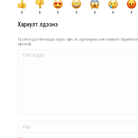
0
0
0
0
0
0
0
Хариулт үлдээнэ үү
Та сэтгэгдэл бичихдээ хууль зүйн, ёс суртахууны хэм хэмжээг баримталн
хүлээхгүй.
Comment
Name *