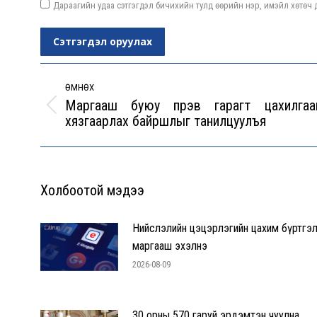
Дараагийн удаа сэтгэгдэл бичихийн тулд өөрийн нэр, имэйл хөтөч д
Сэтгэгдэл оруулах
Post
navigation
ӨМНӨХ
Маргааш буюу пүрэв гарагт цахилгаа
Previous
хязгаарлах байршлыг танилцуулъя
post:
Холбоотой мэдээ
Нийслэлийн цэцэрлэгийн цахим бүртгэ
маргааш эхэлнэ
2026-08-09
30 орны 570 гаруй эрдэмтэн чуулна