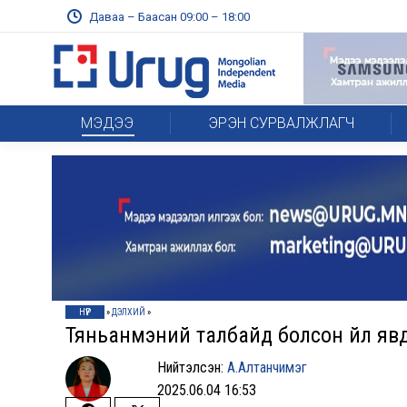
Даваа – Баасан 09:00 – 18:00
МЭДЭЭ
ЭРЭН СУРВАЛЖЛАГЧ
НҮҮР
»
ДЭЛХИЙ
»
Тяньанмэний талбайд болсон үйл явд
Нийтэлсэн:
А.Алтанчимэг
2025.06.04 16:53