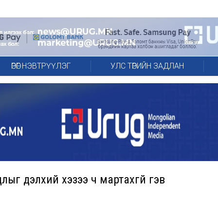
ӨРӨГ НЭВТРҮҮЛЭГ
УЛС ТӨРИЙН ЗАДЛАН
лыг дэлхий хэзээ ч мартахгүй гэв