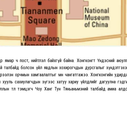
 ямар ч пост, нийтлэл байхгүй байна. Хонгконгт Үндэсний аюул
ий талбайд болсон үйл явдлын хохирогчдын дурсгалыг хүндэтгэх
үрээлэн орчмын хамгаалалтыг мөн чангатгажээ. Хонгконгийн удирд
хууль сахиулагчдын зүгээс хатуу хариу үйлдлийг дагуулна гэдг
лын төлөө тэмцэгч Чоу Ханг Тун Тяньаньмэний талбайд амиа алд