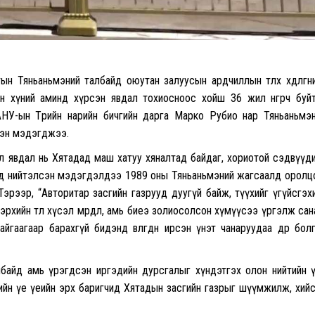
Тяньаньмэний талбайд оюутан залуусын ардчиллын төлөөх хөдөлгөөн
н хүний аминд хүрсэн явдал тохиосноос хойш 36 жил өнгөрч буй
АНУ-ын Төрийн нарийн бичгийн дарга Марко Рубио нар Тяньаньмэ
ээн мэдэгджээ.
л явдал нь Хятадад маш хатуу хяналтад байдаг, хориотой сэдвүүд
ээнд нийтэлсэн мэдэгдэлдээ 1989 оны Тяньаньмэний жагсаалд орол
эрээр, “Авторитар засгийн газрууд дуугүй байж, түүхийг үгүйсгэх
хийн төлөө хүсэл мөрөөдөл, амь биеэ золиосолсон хүмүүсээ үргэлж са
гаагаар барахгүй бидэнд өвлөгдөн ирсэн үнэт чанаруудаа өдөр бол
байд амь үрэгдсэн иргэдийн дурсгалыг хүндэтгэх олон нийтийн 
анийн үе үеийн эрх баригчид Хятадын засгийн газрыг шүүмжилж, хий