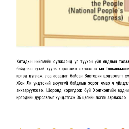
Хятадын нийгмийн сүлжээнд уг түүхэн үйл явдлын талаар
байдлын тухай хууль хэрэгжиж эхлэхээс өмнө Тяньаньмэн
иргэд цуглаж, лаа асаадаг байсан Виктория цэцэрлэгт х
Жон Ли үндэсний аюулгүй байдлын эсрэг ямар ч үйлдэл 
анхааруулжээ. Шоронд хоригдож буй Хонгконгийн ардчил
иргэдийн дурсгалыг хүндэтгэж 36 цагийн өлсгөлөн зарлажээ.