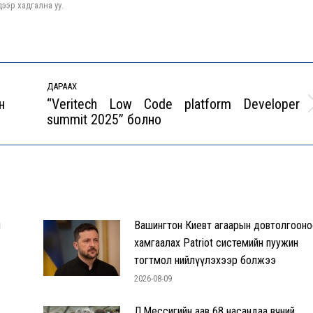
ээр хадгална уу.
ДАРААХ
н
“Veritech Low Code platform Developer
Next
summit 2025” болно
post:
л
Вашингтон Киевт агаарын довтолгооно
хамгаалах Patriot системийн пуужин
тогтмол нийлүүлэхээр болжээ
2026-08-09
Л.Мессигийн аав 68 насандаа өвчний