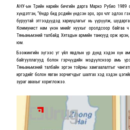
АНУ-ын Төрийн нарийн бичгийн дарга Марко Рубио 1989 
хүндэтгэн, “Өнөөдөр бид өөрсдийн үндсэн эрх, эрх чөлөөгөө эдл
буруутай этгээдүүдэд хариуцлагыг нь үүрүүлж, шударга
Коммунист нам үнэн мөнийг нуухыг оролдсоор байгаа ч 
Тяньаньмэний талбайд Хятадын армийн танкууд орж ирэн, 
юм.
Бээжингийн зүгээс уг үйл явдлын үр дүнд хэдэн хүн амь ү
байгууллагууд болон гэрчүүдийн мэдүүлснээр амь үрэ
Тяньаньмэний талбайн эргэн тойрны хамгаалалтыг чангат
иргэдийг болон явган зорчигчдыг шалгах хэд хэдэн цэги
зураг авахыг хоригложээ.