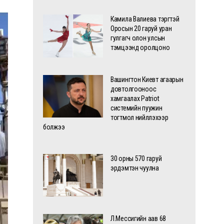
Камила Валиева тэргүүтэй
Оросын 20 гаруй уран
гулгагч олон улсын
тэмцээнд оролцоно
Вашингтон Киевт агаарын
довтолгооноос
хамгаалах Patriot
системийн пуужин
тогтмол нийлүүлэхээр
болжээ
30 орны 570 гаруй
эрдэмтэн чуулна
Л.Мессигийн аав 68