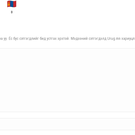
0
а уу. Ёс бус сэтгэгдлийг бид устгах эрхтэй. Мэдээний сэтгэгдэлд Urug.mn хариуцл