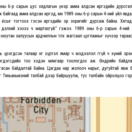
оны 6-р сарын цус хядлагын үеэр амиа алдсан иргэдийн дурсга
эх гэж байгаад амиа алдсан иргэд, мөн 1989 оны 6-р сарын 4-ний үйл явд
 ёсыг тогтоох гэсэн иргэдийн эр зоригийг дурсаж байна. Хята
дэлхий хэзээ ч мартахгүй.” гэжээ. 1989 оны 6-р сарын 4-ний ө
оюутан залуусын ардчиллын төлөөх жагсаал цуглааныг хүчээр тараа
рэгдсэн талаар өнөөг хүртэл ямар ч мэдээлэл өгөөгүй ч хүний эрх
гдэгсдийн тоо хэдэн мянгаар тоологдох аж. Өнөөдрийн байдл
гасан байдалтай байна. Цагдаа нар жолооч нарыг, дугуйтай явж 
йг Тяньаньмэний талбай дээр байршуулж, тус талбайн ойролцоо гэ