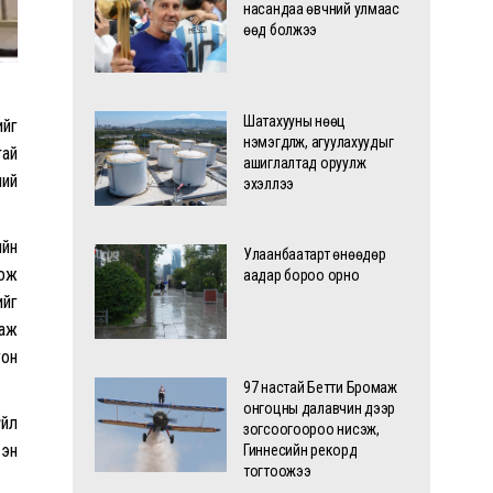
насандаа өвчний улмаас
өөд болжээ
Шатахууны нөөц
ийг
нэмэгдүүлж, агуулахуудыг
тай
ашиглалтад оруулж
ний
эхэллээ
ийн
Улаанбаатарт өнөөдөр
цож
аадар бороо орно
ийг
наж
гон
97 настай Бетти Бромаж
онгоцны далавчин дээр
үйл
зогсоогоороо нисэж,
сэн
Гиннесийн рекорд
тогтоожээ