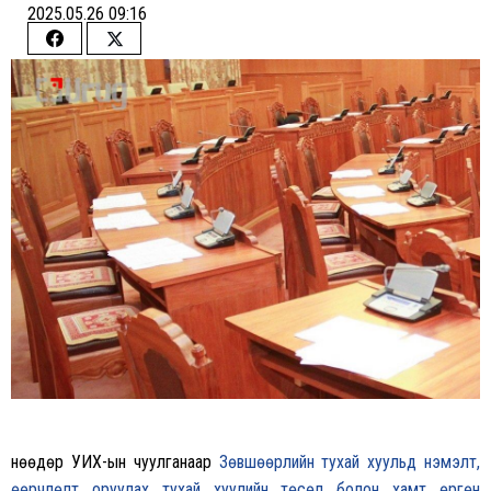
2025.05.26 09:16
Share
Share
on
on
Facebook
Twitter
Өнөөдөр УИХ-ын чуулганаар
Зөвшөөрлийн тухай хуульд нэмэлт,
өөрчлөлт оруулах тухай хуулийн төсөл болон хамт өргөн