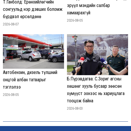
Т.Ганболд: Ерөнхийлөгчийн
эрүүл мэндийн салбар
сонгуульд нэр дэвших боломж
хамаарахгүй
бүрдвэл өрсөлдөнө
2026-08-05
2026-08-07
Автобензин, дизель түлшний
Б.Пүрэвдагва: С.Зориг агсны
онцгой албан татварыг
хөшөөг хууль бусаар зөөсөн
тэглэлээ
хүмүүст эхнээс нь хариуцлага
2026-08-05
тооцож байна
2026-08-03