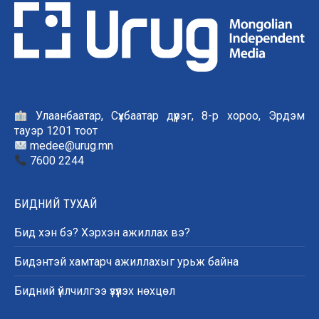
Улаанбаатар, Сүхбаатар дүүрэг, 8-р хороо, Эрдэм
тауэр 1201 тоот
medee@urug.mn
7600 2244
БИДНИЙ ТУХАЙ
Бид хэн бэ? Хэрхэн ажиллах вэ?
Бидэнтэй хамтарч ажиллахыг урьж байна
Бидний үйлчилгээ үзүүлэх нөхцөл