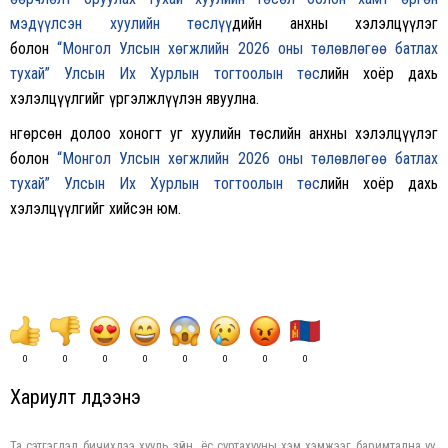
мэдүүлсэн хуулийн төслүү
дийн анхны хэлэлцүүлэг
болон
“Монгол Улсын хөгжлийн 2026 оны төлөвлөгөө батлах
тухай” Улсын Их Хурлын тогтоолын төс
лийн хоёр дахь
хэлэлцүүлгийг үргэлжлүүлэн явуулна.
Өнгөрсөн долоо хоногт уг хуулийн төслийн анхны хэлэлцүүлэг
болон
“Монгол Улсын хөгжлийн 2026 оны төлөвлөгөө батлах
тухай” Улсын Их Хурлын тогтоолын төс
лийн хоёр дахь
хэлэлцүүлгийг хийсэн юм.
0
0
0
0
0
0
0
0
Хариулт үлдээнэ үү
Та сэтгэгдэл бичихдээ хууль зүйн, ёс суртахууны хэм хэмжээг баримтална уу.