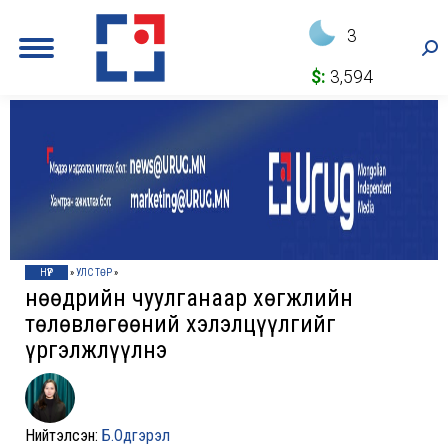
3
Sea
$:
3,594
НҮҮР
»
УЛС ТӨР
»
Өнөөдрийн чуулганаар хөгжлийн
төлөвлөгөөний хэлэлцүүлгийг
үргэлжлүүлнэ
Нийтэлсэн:
Б.Одгэрэл