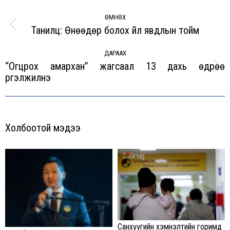
Post
navigation
ӨМНӨХ
Танилц: Өнөөдөр болох үйл явдлын тойм
Previous
post:
ДАРААХ
“Огцрох амархан” жагсаал 13 дахь өдрөө
Next
үргэлжилнэ
post:
Холбоотой мэдээ
Санхүүгийн хэмнэлтийн горимд