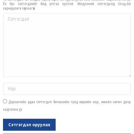
Ёс бус сэтгэгдлийг бид устгах эрхтэй. Мэдээний сэтгэгдэлд Urug.mn
хариуцлага хүлээхгүй.
Comment
Name *
Дараагийн удаа сэтгэгдэл бичихийн тулд өөрийн нэр, имэйл хөтөч дээр
хадгална уу.
Сэтгэгдэл оруулах