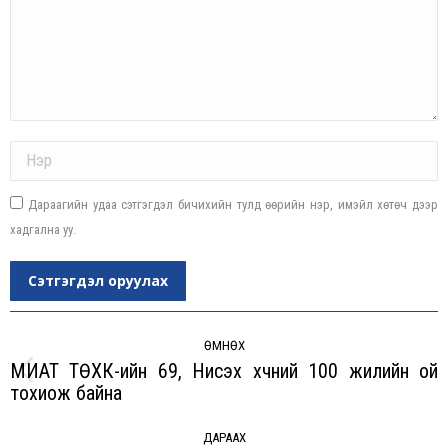
Name *
Дараагийн удаа сэтгэгдэл бичихийн тулд өөрийн нэр, имэйл хөтөч дээр
хадгална уу.
Сэтгэгдэл оруулах
Post
navigation
ӨМНӨХ
МИАТ ТӨХК-ийн 69, Нисэх хүчний 100 жилийн ой
Previous
тохиож байна
post:
ДАРААХ