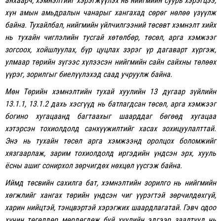
анхаарч, хэмнэлтийг хэрэгжүүлэх нь нийгмийн суурь хэрэгцээ,
хүн амын амьдралын чанарыг хангахад сөрөг нөлөө үзүүлж
байна. Тухайлбал, нийгмийн үйлчилгээний төсөвт хэмнэлт хийх
нь тухайн чиглэлийн тусгай хөтөлбөр, төсөл, арга хэмжээг
зогсоох, хойшлуулах, бүр цуцлах зэрэг үр дагаварт хүргэж,
улмаар төрийн зүгээс хүлээсэн нийгмийн сайн сайхны төлөөх
үүрэг, зорилгыг биелүүлэхэд саад учруулж байна.
Мөн Төрийн хэмнэлтийн тухай хуулийн 13 дугаар зүйлийн
13.1.1, 13.1.2 дахь хэсгүүд нь батлагдсан төсөл, арга хэмжээг
богино хугацаанд багтаахыг шаарддаг бөгөөд хугацаа
хэтэрсэн тохиолдолд санхүүжилтийг хасах зохицуулалттай.
Энэ нь тухайн төсөл арга хэмжээнд оролцох боломжийг
хязгаарлаж, зарим тохиолдолд иргэдийн үндсэн эрх, хууль
ёсны ашиг сонирхол зөрчигдөх нөхцөл үүсгэж байна.
Иймд төсвийн сахилга бат, хэмнэлтийн зорилго нь нийгмийн
хөгжлийг хангах төрийн үндсэн чиг үүрэгтэй зөрчилдөхгүй,
харин нийцтэй, тэнцвэртэй хэрэгжих шаардлагатай. Гэвч одоо
хүчин төгөлдөр мөрдөгдөж буй хуулийн эдгээр заалтууд нь