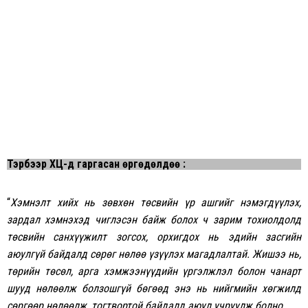
Тэрбээр ҮХЦ-д гаргасан өргөдөлдөө :
“
Хэмнэлт хийх нь зөвхөн төсвийн үр ашгийг нэмэгдүүлэх,
зардал хэмнэхэд чиглэсэн байж болох ч зарим тохиолдолд
төсвийн санхүүжилт зогсох, орхигдох нь эдийн засгийн
аюулгүй байдалд сөрөг нөлөө үзүүлэх магадлалтай. Жишээ нь,
төрийн төсөл, арга хэмжээнүүдийн үргэлжлэл болон чанарт
шууд нөлөөлж болзошгүй бөгөөд энэ нь нийгмийн хөгжилд
сөргөөр нөлөөлж, тогтвортой байдалд аюул учруулж болно.