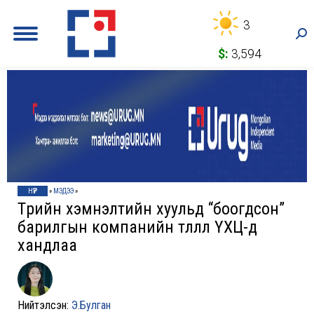
3
Sea
$:
3,594
НҮҮР
»
МЭДЭЭ
»
Төрийн хэмнэлтийн хуульд “боогдсон”
барилгын компанийн төлөөлөл ҮХЦ-д
хандлаа
Нийтэлсэн:
Э.Булган