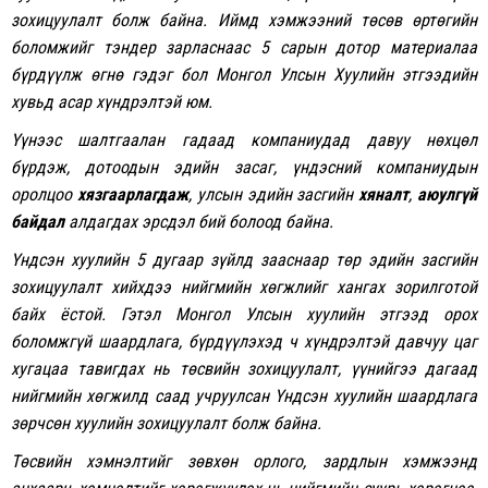
зохицуулалт болж байна. Иймд хэмжээний төсөв өртөгийн
боломжийг тэндер зарласнаас 5 сарын дотор материалаа
бүрдүүлж өгнө гэдэг бол Монгол Улсын Хуулийн этгээдийн
хувьд асар хүндрэлтэй юм.
Үүнээс шалтгаалан гадаад компаниудад давуу нөхцөл
бүрдэж, дотоодын эдийн засаг, үндэсний компаниудын
оролцоо
хязгаарлагдаж
, улсын эдийн засгийн
хяналт
,
аюулгүй
байдал
алдагдах эрсдэл бий болоод байна.
Үндсэн хуулийн 5 дугаар зүйлд зааснаар төр эдийн засгийн
зохицуулалт хийхдээ нийгмийн хөгжлийг хангах зорилготой
байх ёстой. Гэтэл Монгол Улсын хуулийн этгээд орох
боломжгүй шаардлага, бүрдүүлэхэд ч хүндрэлтэй давчуу цаг
хугацаа тавигдах нь төсвийн зохицуулалт, үүнийгээ дагаад
нийгмийн хөгжилд саад учруулсан Үндсэн хуулийн шаардлага
зөрчсөн хуулийн зохицуулалт болж байна.
Төсвийн хэмнэлтийг зөвхөн орлого, зардлын хэмжээнд