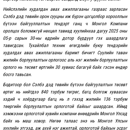
Нийслэлийн худалдан авах ажиллагааны газраас зарласан
Сэлбэ дэд төвийн орон сууцны иж бүрэн цогцолбор хорооллын
бүтээн байгууллалтын тендэрт ганц ч Монгол Компани
оролцох боломжгүй нөхцөл тавиад хуулийнхаа дагуу 2025 оны
05-р сарын 30-ны өдрийн дотор бүрдүүл гэх шаардлага
тавигдсан. Тухайлбал техник өгөгдлийн буюу тендэрийн
худалдах авах ажиллагааны баримт бичигт Сүүлийн таван
жилийн борлуулалтын орлогоос аль нэг жилийн борлуулалтын
орлого нь төсөвт өртгийн 30 хувиас багагүй байх гэсэн өндөр
босго тавьсан.
Бодитоор бол Сэлбэ дэд төвийн бүтээн байгуулалтын төсөвт
өртөг нь нийтдээ 840 тэрбум төгрөг, багц болгож хуваасан
хэдий ч хоёрдугаар багц нь л гэхэд жилийн 136 тэрбум
төөргийн борлуулалтын орлоготой байхыг шаардсан. Иймд
хэмжээни орлоготой хувийн компани өнөөдрийн Монгол Улсад
байх нь маш ховор. Нөгөө талаас энэ нь Монгол Улсын
хуулийн этгээд, аж ахуй нэг ажилтай, орлоготой байхын эсрэг