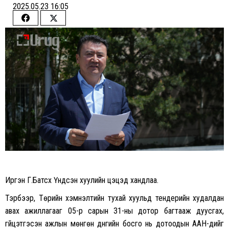
2025.05.23 16:05
Share
Share
on
on
Facebook
Twitter
Иргэн Г.Батсүх Үндсэн хуулийн цэцэд хандлаа.
Тэрбээр, Төрийн хэмнэлтийн тухай хуульд тендерийн худалдан
авах ажиллагааг 05-р сарын 31-ны дотор багтааж дуусгах,
гүйцэтгэсэн ажлын мөнгөн дүнгийн босго нь дотоодын ААН-үүдийг