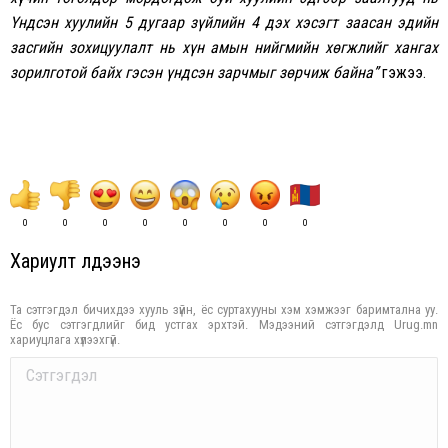
Үндсэн хуулийн 5 дугаар зүйлийн 4 дэх хэсэгт заасан эдийн
засгийн зохицуулалт нь хүн амын нийгмийн хөгжлийг хангах
зорилготой байх гэсэн үндсэн зарчмыг зөрчиж байна”
гэжээ.
0
0
0
0
0
0
0
0
Хариулт үлдээнэ үү
Та сэтгэгдэл бичихдээ хууль зүйн, ёс суртахууны хэм хэмжээг баримтална уу.
Ёс бус сэтгэгдлийг бид устгах эрхтэй. Мэдээний сэтгэгдэлд Urug.mn
хариуцлага хүлээхгүй.
Comment