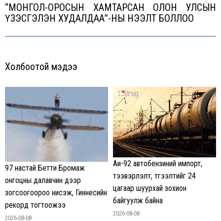
“МОНГОЛ-ОРОСЫН ХАМТАРСАН ОЛОН УЛСЫН
Next
ҮЗЭСГЭЛЭН ХУДАЛДАА”-НЫ НЭЭЛТ БОЛЛОО
post:
Холбоотой мэдээ
Аи-92 автобензиний импорт,
97 настай Бетти Бромаж
тээвэрлэлт, түгээлтийг 24
онгоцны далавчин дээр
цагаар шуурхай зохион
зогсоогоороо нисэж, Гиннесийн
байгуулж байна
рекорд тогтоожээ
2026-08-08
2026-08-08