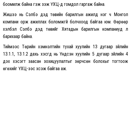
боомилж байна гэж үзэж ҮХЦ-д гомдол гаргаж байна.
Жишээ нь Сэлбэ дэд төвийн барилгын ажилд нэг ч Монгол
компани орж ажиллах боломжгүй болчхоод байгаа юм. Өөрөөр
хэлбэл Сэлбэ дэд төвийг Хятадын барилгын компаниуд л
барихаар байна.
Тиймээс Төрийн хэмнэлтийн тухай хуулийн 13 дугаар зүйлийн
13.1.1, 13.1.2 дахь хэсгүүд нь Үндсэн хуулийн 5 дугаар зүйлийн 4
дэх хэсэгт заасан зохицуулалтыг зөрчсөн болохыг тогтоож
өгөхийг ҮХЦ-ээс хүсэж байгаа аж.