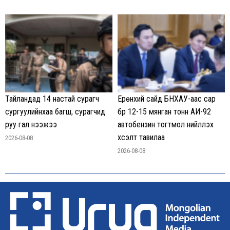
Тайландад 14 настай сурагч
Ерөнхий сайд БНХАУ-аас сар
сургуулийнхаа багш, сурагчид
бүр 12-15 мянган тонн АИ-92
руу гал нээжээ
автобензин тогтмол нийлүүлэх
хүсэлт тавилаа
2026-08-08
2026-08-08