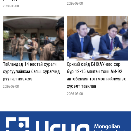
2026-08-08
2026-08-08
Тайландад 14 настай сурагч
Ерөнхий сайд БНХАУ-аас сар
сургуулийнхаа багш, сурагчид
бүр 12-15 мянган тонн АИ-92
руу гал нээжээ
автобензин тогтмол нийлүүлэх
хүсэлт тавилаа
2026-08-08
2026-08-08