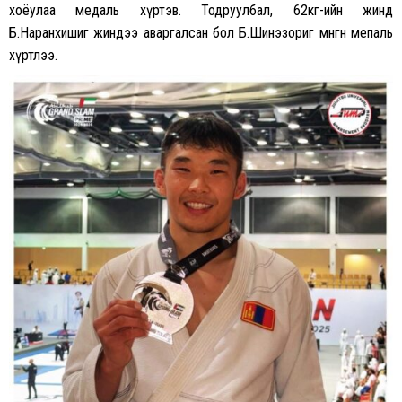
хоёулаа медаль хүртэв. Тодруулбал, 62кг-ийн жинд
Б.Наранхишиг жиндээ аваргалсан бол Б.Шинэзориг мөнгөн мепаль
хүртлээ.