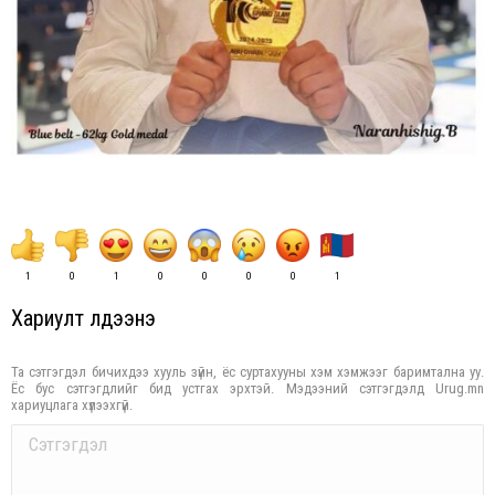
1
0
1
0
0
0
0
1
Хариулт үлдээнэ үү
Та сэтгэгдэл бичихдээ хууль зүйн, ёс суртахууны хэм хэмжээг баримтална уу.
Ёс бус сэтгэгдлийг бид устгах эрхтэй. Мэдээний сэтгэгдэлд Urug.mn
хариуцлага хүлээхгүй.
Comment