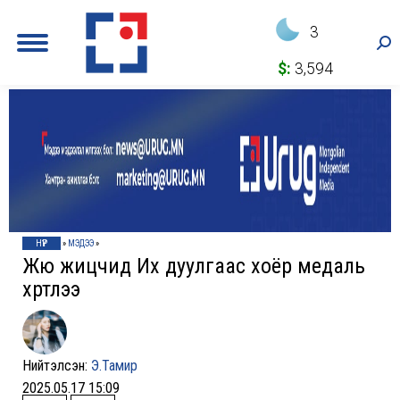
3
Sea
$:
3,594
НҮҮР
»
МЭДЭЭ
»
Жюү жицүчид Их дуулгаас хоёр медаль
хүртлээ
Нийтэлсэн:
Э.Тамир
2025.05.17 15:09