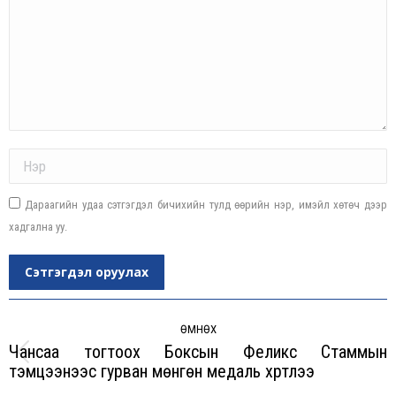
Name *
Дараагийн удаа сэтгэгдэл бичихийн тулд өөрийн нэр, имэйл хөтөч дээр
хадгална уу.
Сэтгэгдэл оруулах
Post
navigation
ӨМНӨХ
Чансаа тогтоох Боксын Феликс Стаммын
Previous
тэмцээнээс гурван мөнгөн медаль хүртлээ
post: