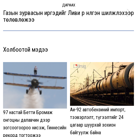
ДАРААХ
Газын зурвасын иргэдийг Ливи рүү нүүлгэн шилжүүлэхээр
Next
төлөвлөжээ
post:
Холбоотой мэдээ
Аи-92 автобензиний импорт,
97 настай Бетти Бромаж
тээвэрлэлт, түгээлтийг 24
онгоцны далавчин дээр
цагаар шуурхай зохион
зогсоогоороо нисэж, Гиннесийн
байгуулж байна
рекорд тогтоожээ