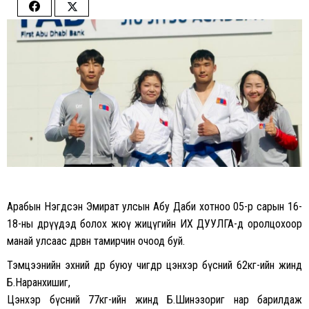
Share
Share
on
on
Facebook
Twitter
Арабын Нэгдсэн Эмират улсын Абу Даби хотноо 05-р сарын 16-
18-ны өдрүүдэд болох жюү жицүгийн ИХ ДУУЛГА-д оролцохоор
манай улсаас дөрвөн тамирчин очоод буй.
Тэмцээнийн эхний өдөр буюу өчигдөр цэнхэр бүсний 62кг-ийн жинд
Б.Наранхишиг,
Цэнхэр бүсний 77кг-ийн жинд Б.Шинэзориг нар барилдаж