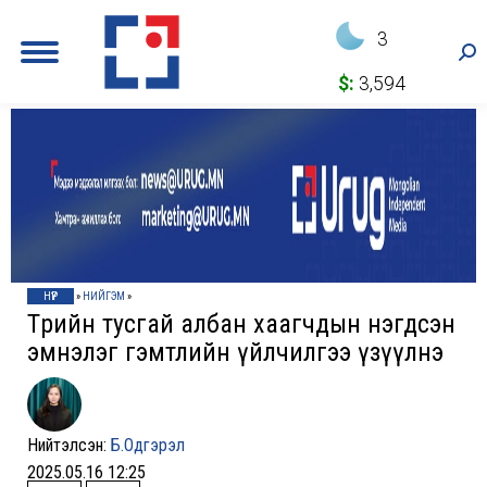
3
Sea
$:
3,594
НҮҮР
»
НИЙГЭМ
»
Төрийн тусгай албан хаагчдын нэгдсэн
эмнэлэг гэмтлийн үйлчилгээ үзүүлнэ
Нийтэлсэн:
Б.Одгэрэл
2025.05.16 12:25