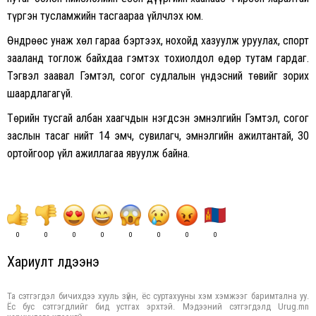
түргэн тусламжийн тасгаараа үйлчлэх юм.
Өндрөөс унаж хөл гараа бэртээх, нохойд хазуулж уруулах, спорт
зааланд тоглож байхдаа гэмтэх тохиолдол өдөр тутам гардаг.
Тэгвэл заавал Гэмтэл, согог судлалын үндэсний төвийг зорих
шаардлагагүй.
Төрийн тусгай албан хаагчдын нэгдсэн эмнэлгийн Гэмтэл, согог
заслын тасаг нийт 14 эмч, сувилагч, эмнэлгийн ажилтантай, 30
ортойгоор үйл ажиллагаа явуулж байна.
0
0
0
0
0
0
0
0
Хариулт үлдээнэ үү
Та сэтгэгдэл бичихдээ хууль зүйн, ёс суртахууны хэм хэмжээг баримтална уу.
Ёс бус сэтгэгдлийг бид устгах эрхтэй. Мэдээний сэтгэгдэлд Urug.mn