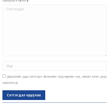
хариуцлага хүлээхгүй.
Comment
Name *
Дараагийн удаа сэтгэгдэл бичихийн тулд өөрийн нэр, имэйл хөтөч дээр
хадгална уу.
Сэтгэгдэл оруулах
Post