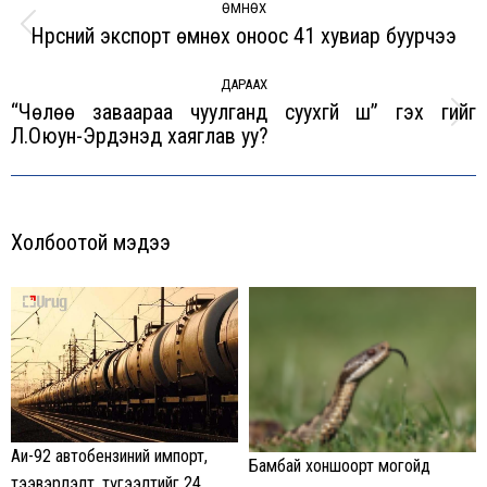
navigation
ӨМНӨХ
Нүүрсний экспорт өмнөх оноос 41 хувиар буурчээ
Previous
post:
ДАРААХ
“Чөлөө заваараа чуулганд суухгүй шүү” гэх үгийг
Next
Л.Оюун-Эрдэнэд хаяглав уу?
post:
Холбоотой мэдээ
Аи-92 автобензиний импорт,
Бамбай хоншоорт могойд
тээвэрлэлт, түгээлтийг 24