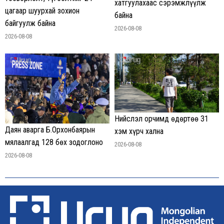
хатгуулахаас сэрэмжлүүлж
цагаар шуурхай зохион
байна
байгуулж байна
2026-08-08
2026-08-08
Нийслэл орчимд өдөртөө 31
Даян аварга Б.Орхонбаярын
хэм хүрч хална
мялаалгад 128 бөх зодоглоно
2026-08-08
2026-08-08