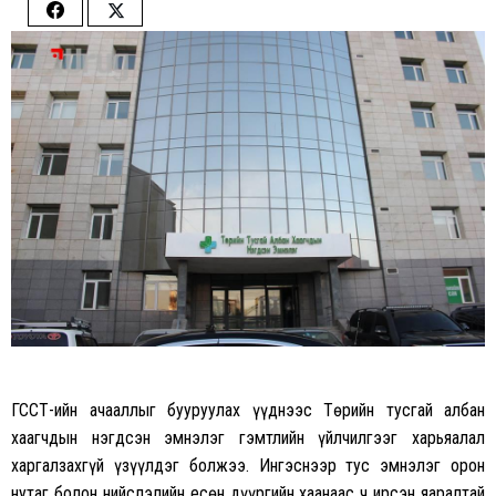
Share
Share
on
on
Facebook
Twitter
ГССҮТ-ийн ачааллыг бууруулах үүднээс Төрийн тусгай албан
хаагчдын нэгдсэн эмнэлэг гэмтлийн үйлчилгээг харьяалал
харгалзахгүй үзүүлдэг болжээ. Ингэснээр тус эмнэлэг орон
нутаг болон нийслэлийн есөн дүүргийн хаанаас ч ирсэн яаралтай