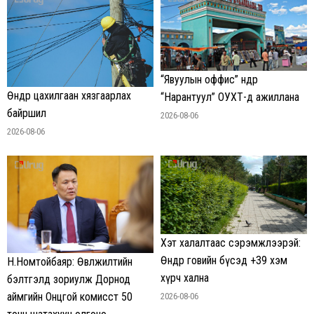
“Явуулын оффис” өнөөдөр
Өнөөдөр цахилгаан хязгаарлах
“Нарантуул” ОУХТ-д ажиллана
байршил
2026-08-06
2026-08-06
Хэт халалтаас сэрэмжлээрэй:
Өнөөдөр говийн бүсэд +39 хэм
Н.Номтойбаяр: Өвөлжилтийн
хүрч хална
бэлтгэлд зориулж Дорнод
аймгийн Онцгой комисст 50
2026-08-06