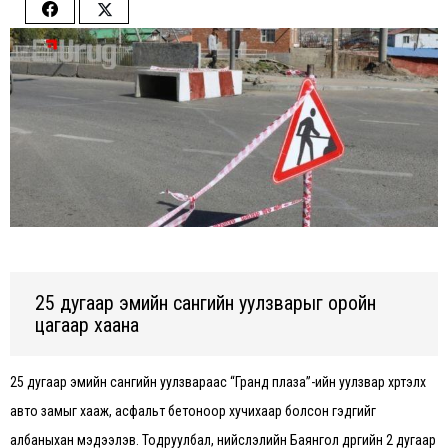
Share
Share
on
on
Facebook
Twitter
25 дугаар эмийн сангийн уулзварыг оройн
цагаар хаана
25 дугаар эмийн сангийн уулзвараас “Гранд плаза”-ийн уулзвар хүртэлх
авто замыг хааж, асфальт бетоноор хучихаар болсон гэдгийг
албаныхан мэдээлэв. Тодруулбал, нийслэлийн Баянгол дүүргийн 2 дугаар