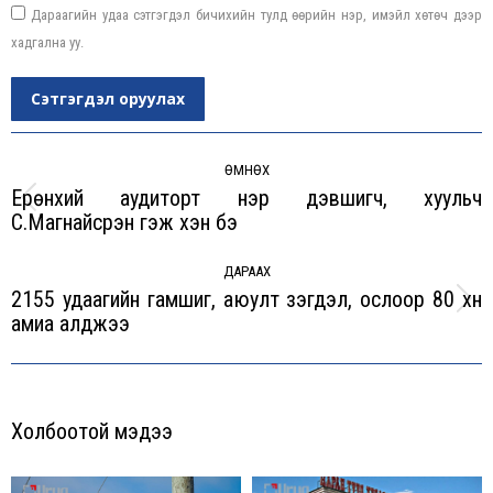
Дараагийн удаа сэтгэгдэл бичихийн тулд өөрийн нэр, имэйл хөтөч дээр
хадгална уу.
Сэтгэгдэл оруулах
Post
navigation
ӨМНӨХ
Ерөнхий аудиторт нэр дэвшигч, хуульч
Previous
С.Магнайсүрэн гэж хэн бэ
post:
ДАРААХ
2155 удаагийн гамшиг, аюулт үзэгдэл, ослоор 80 хүн
Next
амиа алджээ
post:
Холбоотой мэдээ