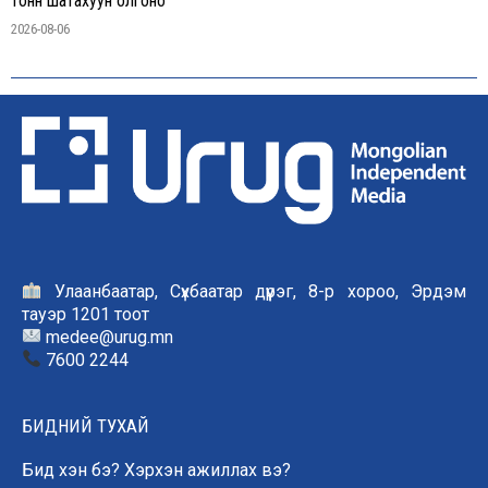
тонн шатахуун олгоно
2026-08-06
Улаанбаатар, Сүхбаатар дүүрэг, 8-р хороо, Эрдэм
тауэр 1201 тоот
medee@urug.mn
7600 2244
БИДНИЙ ТУХАЙ
Бид хэн бэ? Хэрхэн ажиллах вэ?