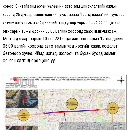
хороо, Энхтайваны өргөн чөлөөний авто зам шинэчлэлтийн ажлын
хүрээнд 25 дугаар эмийн сангийн уулзвараас “Гранд плаза”-ийн уулзвар
хүртэлх авто замын хойд хэсгийг тавдугаар сарын 9-ний 22.00 цагаас
энэ сарын 10-ны өдрийн 06.00 цагийн хооронд хааж, шинэчлэх аж.
Мөн тавдугаар сарын 10-ны 22.00 цагаас энэ сарын 12-ны өдрийн
06.00 цагийн хооронд авто замын урд хэсгийг хааж, асфальт
бетоноор хучна. Иймд иргэд, жолооч та бүхэн бусад замыг
сонгон хөдөлгөөнд оролцоно уу.