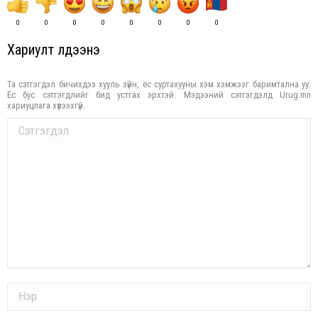
0
0
0
0
0
0
0
0
Хариулт үлдээнэ үү
Та сэтгэгдэл бичихдээ хууль зүйн, ёс суртахууны хэм хэмжээг баримтална уу.
Ёс бус сэтгэгдлийг бид устгах эрхтэй. Мэдээний сэтгэгдэлд Urug.mn
хариуцлага хүлээхгүй.
Comment
Name *