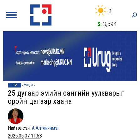
3
Sea
$:
3,594
НҮҮР
»
МЭДЭЭ
»
25 дугаар эмийн сангийн уулзварыг
оройн цагаар хаана
Нийтэлсэн:
А.Алтанчимэг
2025.05.07 11:53