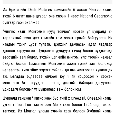
Их Британийн Dash Pictures компанийн бүтээсэн Чингис хааны
тухай 6 ангит шинэ цуврал энэ сарын 1-нээс National Geographic
сувгаар гарч эхэлжээ.
“Чингис хаан: Монголын нууц товчоо” нэртэй уг цувралд хүн
төрөлхтний түүхэн дэх хамгийн том эзэнт гүрнийг байгуулсан Их
хаадын түүхийг цуст тулаан, дэлхийг дамнасан адал явдлаар
дүрслэн харуулжээ. Цувралын дундуур түүхчид болон судлаачид
өөрсдийн үзэл бодол, тухайн цаг үеийн нийгэм, улс төрийн нөхцөл
байдал болон Тэмүүжинийг Монголын эзэнт гүрний хаан болоход
нөлөөлсөн хүчин зүйлс зэрэгт хийсэн дүн шинжилгээгээ хуваалцах
аж. Багадаа эцгээсээ өнчрөн, юу ч үгүй хоцорсон хүү хэрхэн
монголын бүх овгуудыг нэгтгэн, дэлхийг байлдан дагуулсан
удирдагч болсныг уг цувралаас үзэж болох юм.
Цувралд ганцхан Чингис хаан бус түүний хүү Өгөөдэй, Өгөөдэй хааны
ууган хүү Гүюг, Гүюг хааны үеэл Мөнх хаан болон 1294 онд таалал
төгсөж, Их Монгол улсын сүүлчийн хаан болсон Хубилай хааны