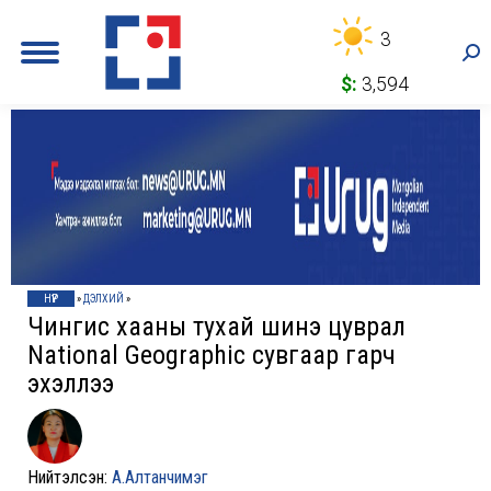
3
Sea
$:
3,594
НҮҮР
»
ДЭЛХИЙ
»
Чингис хааны тухай шинэ цуврал
National Geographic сувгаар гарч
эхэллээ
Нийтэлсэн:
А.Алтанчимэг