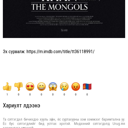
Эх сурвалж: https://m.imdb.com/title/tt36118991/
1
0
0
0
0
0
0
0
Хариулт үлдээнэ үү
Та сэтгэгдэл бичихдээ хууль зүйн, ёс суртахууны хэм хэмжээг баримтална уу.
Ёс бус сэтгэгдлийг бид устгах эрхтэй. Мэдээний сэтгэгдэлд Urug.mn
хариуцлага хүлээхгүй.