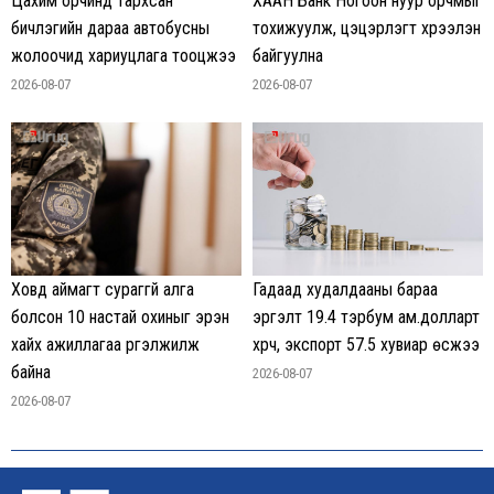
Цахим орчинд тархсан
ХААН Банк Ногоон нуур орчмыг
бичлэгийн дараа автобусны
тохижуулж, цэцэрлэгт хүрээлэн
жолоочид хариуцлага тооцжээ
байгуулна
2026-08-07
2026-08-07
Гадаад худалдааны бараа
Ховд аймагт сураггүй алга
эргэлт 19.4 тэрбум ам.долларт
болсон 10 настай охиныг эрэн
хүрч, экспорт 57.5 хувиар өсжээ
хайх ажиллагаа үргэлжилж
байна
2026-08-07
2026-08-07