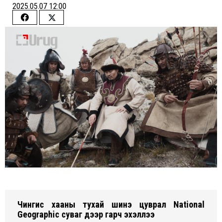
2025.05.07 12:00
Share
Share
on
on
Facebook
Twitter
Чингис хааны тухай шинэ цуврал National
Geographic суваг дээр гарч эхэллээ