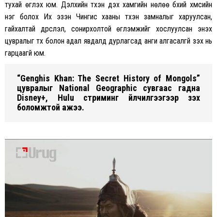
тухай өгүүлэх юм. Дэлхийн түүхэн дэх хамгийн нөлөө бүхий хүмүүсийн
нэг болох Их эзэн Чингис хааны түүхэн замналыг харуулсан,
гайхалтай дүрслэл, сонирхолтой өгүүлэмжийг хослуулсан энэхүү
цувралыг түүх болон адал явдалд дурлагсад анги алгасалгүй үзэх нь
гарцаагүй юм.
“Genghis Khan: The Secret History of Mongols”
цувралыг National Geographic сувгаас гадна
Disney+, Hulu стриминг үйлчилгээгээр үзэх
боломжтой ажээ.