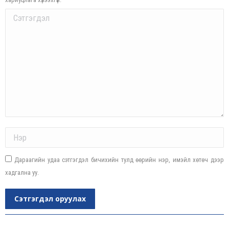
Comment
Name *
Дараагийн удаа сэтгэгдэл бичихийн тулд өөрийн нэр, имэйл хөтөч дээр
хадгална уу.
Сэтгэгдэл оруулах
Post