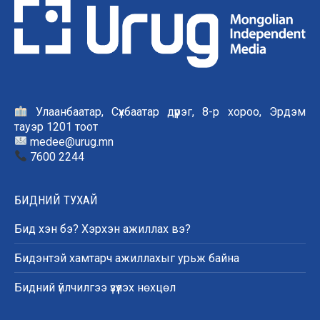
Улаанбаатар, Сүхбаатар дүүрэг, 8-р хороо, Эрдэм
тауэр 1201 тоот
medee@urug.mn
7600 2244
БИДНИЙ ТУХАЙ
Бид хэн бэ? Хэрхэн ажиллах вэ?
Бидэнтэй хамтарч ажиллахыг урьж байна
Бидний үйлчилгээ үзүүлэх нөхцөл