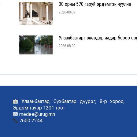
л
30 орны 570 гаруй эрдэмтэн чуулна
2026-08-09
Улаанбаатарт өнөөдөр аадар бороо ор
2026-08-09
Улаанбаатар, Сүхбаатар дүүрэг, 8-р хороо,
Эрдэм тауэр 1201 тоот
medee@urug.mn
7600 2244