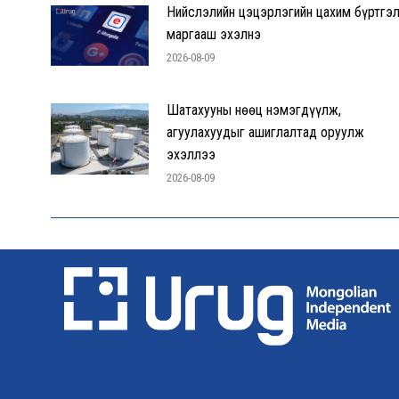
Нийслэлийн цэцэрлэгийн цахим бүртгэ
маргааш эхэлнэ
2026-08-09
Шатахууны нөөц нэмэгдүүлж,
агуулахуудыг ашиглалтад оруулж
эхэллээ
2026-08-09