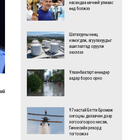
насандаа өвчний улмаас
өөд болжээ
Шатахууны нөөц
нэмэгдүүлж, агуулахуудыг
ашиглалтад оруулж
эхэллээ
Улаанбаатарт өнөөдөр
аадар бороо орно
ний
97 настай Бетти Бромаж
онгоцны далавчин дээр
зогсоогоороо нисэж,
Гиннесийн рекорд
тогтоожээ