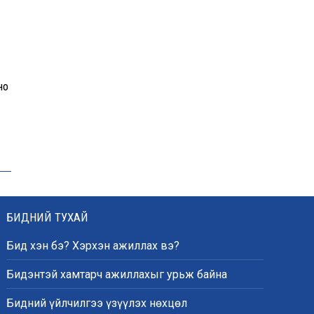
Энэ оны эхний долоон
сарын байдлаар зөрчлийн
бүртгэл өмнөх оноос 1.3
дахин өсжээ
но
Макс Группийн үүсгэн
байгуулагчид Сутай
хайрхны төрийн тахилгад
оролцлоо
E-Mongolia системээр
дамжуулан 2.9 сая гаруй
БИДНИЙ ТУХАЙ
нийгмийн даатгалын
цахим үйлчилгээг иргэдэд
Бид хэн бэ? Хэрхэн ажиллах вэ?
хүргэлээ
Бидэнтэй хамтарч ажиллахыг урьж байна
Бидний үйлчилгээ үзүүлэх нөхцөл