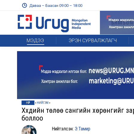
Даваа – Баасан 09:00 – 18:00
МЭДЭЭ
ЭРЭН СУРВАЛЖЛАГЧ
НҮҮР
»
НИЙГЭМ
»
Хүүхдийн төлөө сангийн хөрөнгийг з
боллоо
Нийтэлсэн:
Э.Тамир