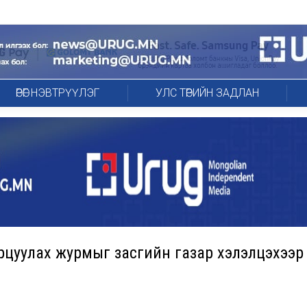
ӨРӨГ НЭВТРҮҮЛЭГ
УЛС ТӨРИЙН ЗАДЛАН
арцуулах журмыг засгийн газар хэлэлцэхээр