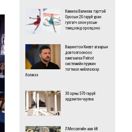
Камила Валиева тэргүүтэй
Оросын 20 гаруй уран
гулгагч олон улсын
тэмцээнд оролцоно
Вашингтон Киевт агаарын
довтолгооноос
хамгаалах Patriot
системийн пуужин
тогтмол нийлүүлэхээр
болжээ
30 орны 570 гаруй
эрдэмтэн чуулна
Л.Мессигийн аав 68