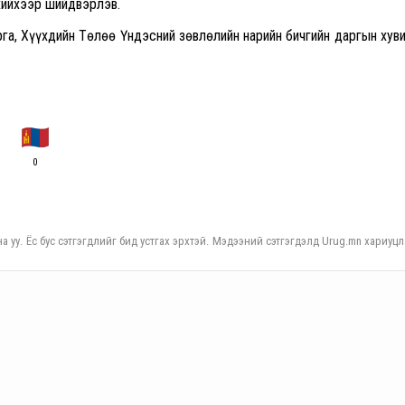
хийхээр шийдвэрлэв.
рга, Хүүхдийн Төлөө Үндэсний зөвлөлийн нарийн бичгийн даргын хув
0
а уу. Ёс бус сэтгэгдлийг бид устгах эрхтэй. Мэдээний сэтгэгдэлд Urug.mn хариуцл