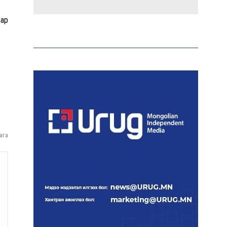
иар
Аи-92 автобензиний
импорт, тээвэрлэлт,
түгээлтийг 24 цагаар
шуурхай зохион байгуулж
байна
Тайландад 14 настай
сурагч сургуулийнхаа
багш, сурагчид руу гал
нээжээ
ага
Ерөнхий сайд БНХАУ-аас
сар бүр 12-15 мянган тонн
АИ-92 автобензин
тогтмол нийлүүлэх хүсэлт
тавилаа
Бамбай хоншоорт могойд