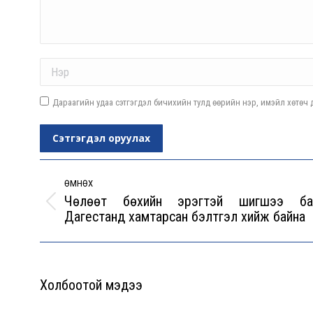
Name *
Дараагийн удаа сэтгэгдэл бичихийн тулд өөрийн нэр, имэйл хөтөч д
Сэтгэгдэл оруулах
Post
navigation
ӨМНӨХ
Чөлөөт бөхийн эрэгтэй шигшээ ба
Previous
Дагестанд хамтарсан бэлтгэл хийж байна
post:
Холбоотой мэдээ