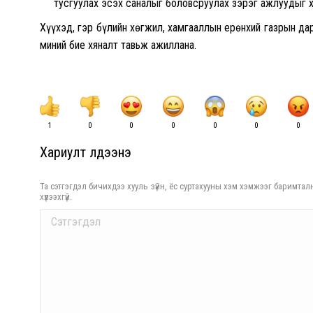
тусгуулах эсэх саналыг боловсруулах зэрэг ажлуудыг 
Хүүхэд, гэр бүлийн хөгжил, хамгааллын ерөнхий газрын да
миний бие хяналт тавьж ажиллана.
1
0
0
0
0
0
0
Хариулт үлдээнэ үү
Та сэтгэгдэл бичихдээ хууль зүйн, ёс суртахууны хэм хэмжээг баримталн
хүлээхгүй.
Comment