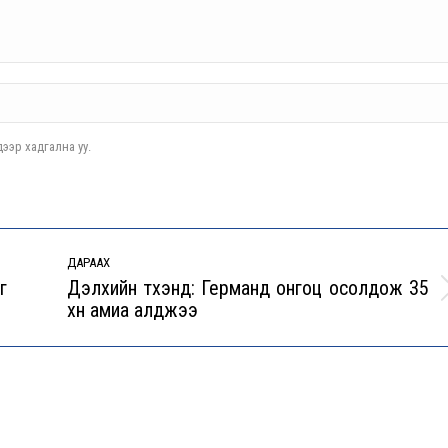
ээр хадгална уу.
ДАРААХ
г
Дэлхийн түүхэнд: Германд онгоц осолдож 35
Next
хүн амиа алджээ
post: