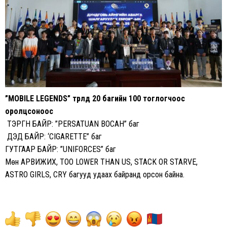
”MOBILE LEGENDS” төрөлд 20 багийн 100 тоглогчоос
оролцсоноос
ТЭРГҮҮН БАЙР: ”PERSATUAN BOCAH” баг
ДЭД БАЙР: ‘CIGARETTE” баг
ГУТГААР БАЙР: ”UNIFORCES” баг
Мөн АРВИЖИХ, TOO LOWER THAN US, STACK OR STARVE,
ASTRO GIRLS, CRY багууд удаах байранд орсон байна.