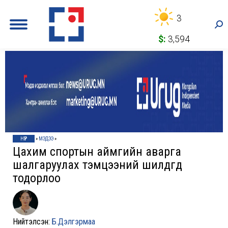
3
Sea
$:
3,594
НҮҮР
»
МЭДЭЭ
»
Цахим спортын аймгийн аварга
шалгаруулах тэмцээний шилдгүүд
тодорлоо
Нийтэлсэн:
Б.Дэлгэрмаа