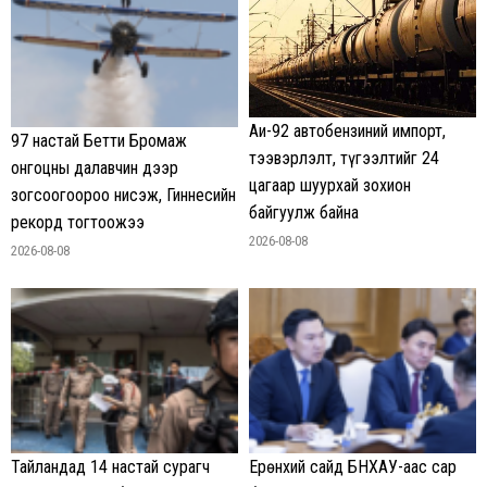
Аи-92 автобензиний импорт,
97 настай Бетти Бромаж
тээвэрлэлт, түгээлтийг 24
онгоцны далавчин дээр
цагаар шуурхай зохион
зогсоогоороо нисэж, Гиннесийн
байгуулж байна
рекорд тогтоожээ
2026-08-08
2026-08-08
Тайландад 14 настай сурагч
Ерөнхий сайд БНХАУ-аас сар