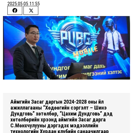
2025.05.05 11:55
Share
Share
on
on
Facebook
Twitter
Аймгийн Засаг даргын 2024-2028 оны үйл
ажиллагааны “Хөдөөгийн сэргэлт – Шинэ
Дундговь” хөтөлбөр, “Цахим Дундговь” дэд
хөтөлбөрийн хүрээнд аймгийн Засаг дарга
С.Мөнхчулууны дэргэдэх мэдээллийн
технологийн Хурдан клубийн санаачилгаар