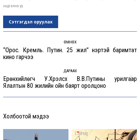
хадгална уу.
Сэтгэгдэл оруулах
Post
navigation
ӨМНӨХ
“Орос. Кремль. Путин. 25 жил” нэртэй баримтат
Previous
кино гарчээ
post:
ДАРААХ
Ерөнхийлөгч У.Хүрэлсүх В.В.Путины урилгаар
Next
Ялалтын 80 жилийн ойн баярт оролцоно
post:
Холбоотой мэдээ