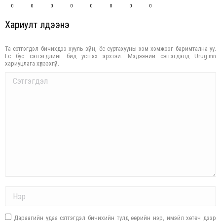
0
0
0
0
0
0
0
0
Хариулт үлдээнэ үү
Та сэтгэгдэл бичихдээ хууль зүйн, ёс суртахууны хэм хэмжээг баримтална уу.
Ёс бус сэтгэгдлийг бид устгах эрхтэй. Мэдээний сэтгэгдэлд Urug.mn
хариуцлага хүлээхгүй.
Comment
Name *
Дараагийн удаа сэтгэгдэл бичихийн тулд өөрийн нэр, имэйл хөтөч дээр