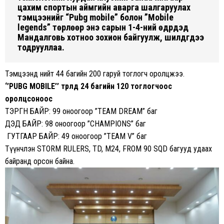
цахим спортын аймгийн аварга шалгаруулах
тэмцээнийг “Pubg mobile” болон ”Mobile
legends” төрлөөр энэ сарын 1-4-ний өдрүүдэд
Мандалговь хотноо зохион байгуулж, шилдгүүдээ
тодрууллаа.
Тэмцээнд нийт 44 багийн 200 гаруй тоглогч оролцжээ.
‘’PUBG MOBILE’’ төрөлд 24 багийн 120 тоглогчоос
оролцсоноос
ТЭРГҮҮН БАЙР: 99 оноогоор ”TEAM DREAM” баг
Д
ЭД БАЙР: 98 оноогоор ”CHAMPIONS” баг
ГУТГААР БАЙР: 49 оноогоор ”TEAM V” баг
Түүнчлэн STORM RULERS, TD, M24, FROM 90 SQD багууд удаах
байранд орсон байна.