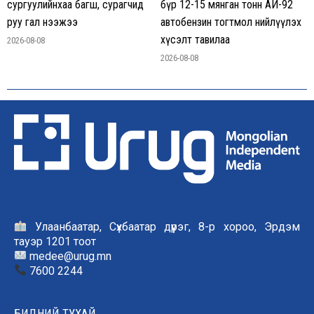
сургуулийнхаа багш, сурагчид
бүр 12-15 мянган тонн АИ-92
руу гал нээжээ
автобензин тогтмол нийлүүлэх
хүсэлт тавилаа
2026-08-08
2026-08-08
Улаанбаатар, Сүхбаатар дүүрэг, 8-р хороо, Эрдэм
тауэр 1201 тоот
medee@urug.mn
7600 2244
БИДНИЙ ТУХАЙ