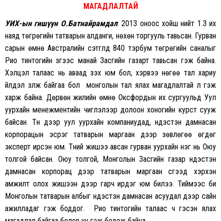
МАГАДЛАЛТАЙ
УИХ-ын гишүүн О.Батнайрамдал
: 2013 оноос хойш нийт 1.3 их
наяд төгрөгийн татварын алданги, нөхөн торгууль тавьсан. Гурван
сарын өмнө Австралийн сэтгүүлд 840 тэрбум төгрөгийн саналыг
Рио тинтогийн зүгээс манай Засгийн газарт тавьсан гэж байна.
Хэлцэл талаас нь аваад үзэх юм бол, хэрвээ нөгөө тал хариу
үйлдэл үзүүлж байгаа бол монголын тал ялах магадлалтай л гэж
харж байна. Дөрвөн жилийн өмнө Оксфордын их сургуульд Уул
уурхайн менежментийн чиглэлээр долоон хоногийн курст сууж
байсан. Түүн дээр уул уурхайн компаниудад, үндэстэн дамнасан
корпорацын эсрэг татварын маргаан дээр зөвлөгөө өгдөг
эксперт ирсэн юм. Түүний жишээ авсан гурван уурхайн нэг нь Оюу
толгой байсан. Оюу толгой, Монголын Засгийн газар үндэстэн
дамнасан корпорац дээр татварын маргаан үүсгээд хэрхэн
амжилт олох жишээн дээр гарч ирдэг юм билээ. Тиймээс би
Монголын татварын албыг үндэстэн дамнасан асуудал дээр сайн
ажилладаг гэж боддог. Рио тинтогийн талаас ч гэсэн ялах
магадлал байгаа болов уу гэж бодож байна.