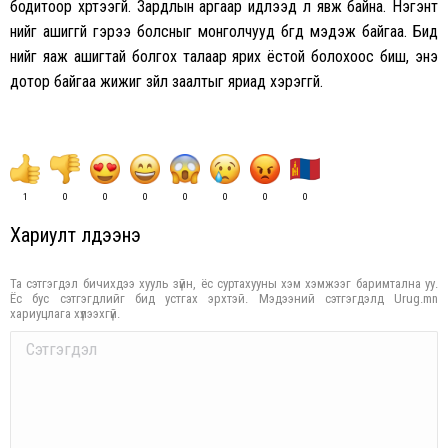
бодитоор хүртээгүй. Зардлын аргаар идүүлээд л явж байна. Нэгэнт
үүнийг ашиггүй гэрээ болсныг монголчууд бүгд мэдэж байгаа. Бид
үүнийг яаж ашигтай болгох талаар ярих ёстой болохоос биш, энэ
дотор байгаа жижиг зүйл заалтыг яриад хэрэггүй.
1
0
0
0
0
0
0
0
Хариулт үлдээнэ үү
Та сэтгэгдэл бичихдээ хууль зүйн, ёс суртахууны хэм хэмжээг баримтална уу.
Ёс бус сэтгэгдлийг бид устгах эрхтэй. Мэдээний сэтгэгдэлд Urug.mn
хариуцлага хүлээхгүй.
Comment