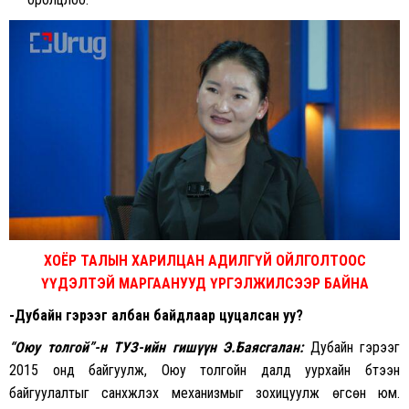
ХОЁР ТАЛЫН ХАРИЛЦАН АДИЛГҮЙ ОЙЛГОЛТООС
ҮҮДЭЛТЭЙ МАРГААНУУД ҮРГЭЛЖИЛСЭЭР БАЙНА
-Дубайн гэрээг албан байдлаар цуцалсан уу?
“Оюу толгой”-н ТУЗ-ийн гишүүн Э.Баясгалан:
Дубайн гэрээг
2015 онд байгуулж, Оюу толгойн далд уурхайн бүтээн
байгуулалтыг санхүүжүүлэх механизмыг зохицуулж өгсөн юм.