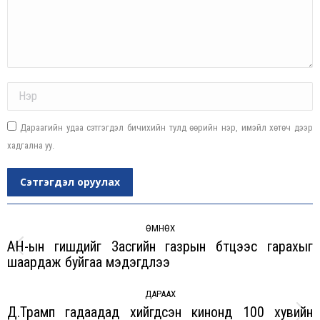
Name *
Дараагийн удаа сэтгэгдэл бичихийн тулд өөрийн нэр, имэйл хөтөч дээр
хадгална уу.
Сэтгэгдэл оруулах
Post
navigation
ӨМНӨХ
АН-ын гишүүдийг Засгийн газрын бүтцээс гарахыг
Previous
шаардаж буйгаа мэдэгдлээ
post:
ДАРААХ
Д.Трамп гадаадад хийгдсэн кинонд 100 хувийн