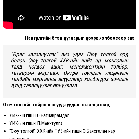
Нэвтрүүлгийн бүтэн дугаарыг дээрх холбоосоор үзнэ үү
“Өрөг хэлэлцүүлэг” энэ удаа Оюу толгой орд
болон Оюу толгой ХХК-ийн нийт өр, монголын
талд ногдох ашиг, менежментийн төлбөр,
татварын маргаан, Онтре гоулдын лицензын
талбайн маргааны асуудлаар холбогдох зочдын
дунд хэлэлцүүлэг өрнүүллээ.
Оюу толгойг тойрсон асуудлуудыг хэлэлцэхээр,
УИХ-ын гишүүн О.Батнайрамдал
УИХ-ын гишүүн П.Мөнхтулга
“Оюу толгой” ХХК-ийн ТУЗ-ийн гишүүн Э.Баясгалан нар
оролцлоо.