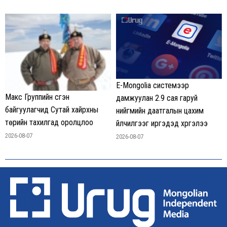
E-Mongolia системээр
Макс Группийн үүсгэн
дамжуулан 2.9 сая гаруй
байгуулагчид Сутай хайрхны
нийгмийн даатгалын цахим
төрийн тахилгад оролцлоо
үйлчилгээг иргэдэд хүргэлээ
2026-08-07
2026-08-07