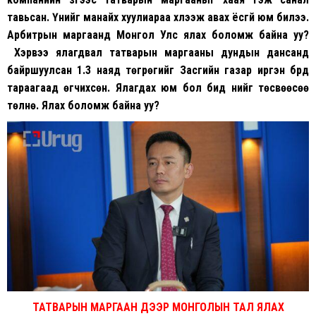
тавьсан. Үүнийг манайх хуулиараа хүлээж авах ёсгүй юм билээ.
Арбитрын маргаанд Монгол Улс ялах боломж байна уу?
Хэрвээ ялагдвал татварын маргааны дундын дансанд
байршуулсан 1.3 наяд төгрөгийг Засгийн газар иргэн бүрд
тараагаад өгчихсөн. Ялагдах юм бол бид үүнийг төсвөөсөө
төлнө. Ялах боломж байна уу?
ТАТВАРЫН МАРГААН ДЭЭР МОНГОЛЫН ТАЛ ЯЛАХ