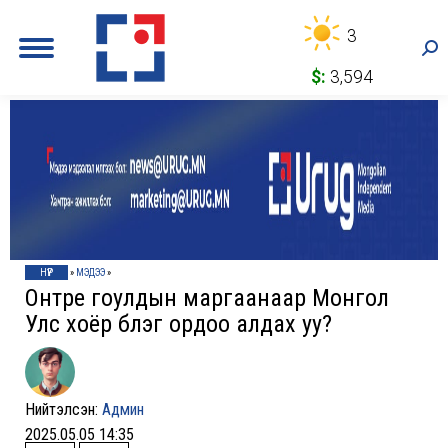
3
Sea
$:
3,594
НҮҮР
»
МЭДЭЭ
»
Онтре гоулдын маргаанаар Монгол
Улс хоёр бүлэг ордоо алдах уу?
Нийтэлсэн:
Админ
2025.05.05 14:35