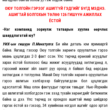
ОЮУ ТОЛГОЙН ГЭРЭЭГ АШИГГҮЙ ГЭДГИЙГ БҮГД МЭДНЭ.
АШИГТАЙ БОЛГОХЫН ТӨЛӨӨ 126 ГИШҮҮН АЖИЛЛАХ
ЁСТОЙ
-Нэг компанид зориулж татварын хуулиа өөрчлөх
шаардлагатай юу?
УИХ-ын гишүүн П.Мөнхтулга
: Би ийм деталь юм яримааргүй
байна. Яагаад гэхээр Оюу толгойн хөрөнгө оруулалтын гэрээ
маань цуцлагдах 2-3 факт үүссэн. Улс төрчид ерөнхий асуудлыг
харах ёстой болохоос биш жижиг асуудлуудад хөтлөгдөөд л,
гэрээний жижиг зүйл заалт руу ороод л байвал бид өөрсдөө
хөтлөгдөж л тоглуулна. Манай Оюу толгойн хөрөнгө оруулалтын
гэрээ авлигын хэлбэрээр байгуулагдсан бол цуцлагдах
үндэслэлтэй. Маш олон фактуудыг гаргаж тавьдаг. Нью-Йоркийн
шүүх авлигатай холбогдсон гэж үзээд тухайн хөрөнгүүдийг битүүмжилж
байна шүү дээ. Улс төрчид эх орондоо ашигтай ямар шийдвэр
гаргах ёстой вэ гэхээр, 34 хувийнхаа ногдол ашгийг одоо хүртэл