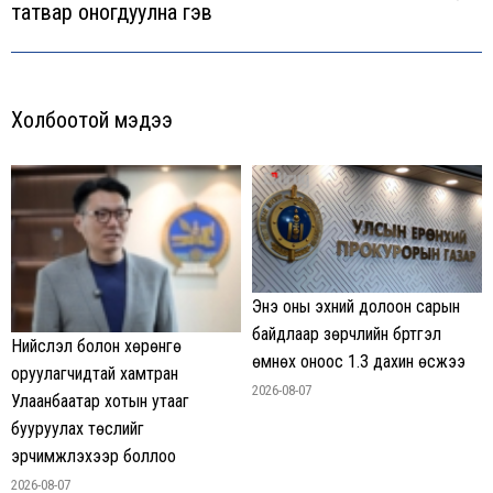
Next
татвар оногдуулна гэв
post:
Холбоотой мэдээ
Энэ оны эхний долоон сарын
байдлаар зөрчлийн бүртгэл
Нийслэл болон хөрөнгө
өмнөх оноос 1.3 дахин өсжээ
оруулагчидтай хамтран
2026-08-07
Улаанбаатар хотын утааг
бууруулах төслийг
эрчимжүүлэхээр боллоо
2026-08-07