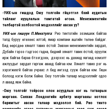
-УИХ-ын гишүүдэд Оюу толгойн гүйцэтгэл бүхий аудитын
тайланг нууцлалын тамгатай өгсөн. Менежментийн
төлбөртэй холбоотой мэдээллийг авсан уу?
УИХ-ын гишүүн П.Мөнхтулга
: Рио тинтогийн эзэмшиж байгаа
талд буруу өгөхөөс илүүтэй, ямар компани ашгийн төлөө байдаг.
Бид өөрсдөө хяналт тавих ёстой. Зөвхөн менежментийн зардал,
Дубайн гэрээ гэдгээс гадна, бидний хяналт тавих ёстой, оруулж
ирж байгаа бараа бүтээгдэхүүн, дээрээс нь дахиад яагаад нэмэлт
ажлуудыг зардал гаргаж аваад байгаа юм. Хяналт тавих үүрэг нь
хэрэгжихгүй байгаа учраас л бид ингээд сууж байгаа юм. Гишүүн
болоод нэгж болж байна. Оюу толгойн талаар мэдээллийг одоо
л аваад явж байна.
-Оюу толгойг тойрсон олон асуудлын нэг нь татварын
маргаан. Саяхан Лондонгийн арбитр маргааны нотлох
баримтыг авсан талаар мэдээлэл бий. Рио тинто
компанийн зүгээс татварын маргааныг хаая гэж санал