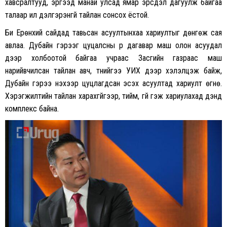
хавсралтууд, эргээд манай улсад ямар эрсдэл дагуулж байгаа
талаар илүү дэлгэрэнгүй тайлан сонсох ёстой.
Би Ерөнхий сайдад тавьсан асуултынхаа хариултыг дөнгөж сая
авлаа. Дубайн гэрээг цуцалсны үр дагавар маш олон асуудал
дээр холбоотой байгаа учраас Засгийн газраас маш
нарийвчилсан тайлан авч, түүнийгээ УИХ дээр хэлэлцэж байж,
Дубайн гэрээ үнэхээр цуцлагдсан эсэх асуултад хариулт өгнө.
Хэрэгжилтийн тайлан харахгүйгээр, тийм, үгүй гэж хариулахад дэндүү
комплекс байна.