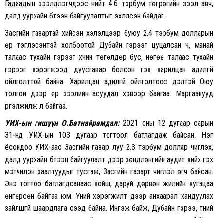
Гадаадын зээлдүүлэгчдээс нийт 4.6 тэрбум төгрөгийн зээл авч,
далд уурхайн бүтээн байгуулалтыг эхлүүлсэн байдаг.
Засгийн газартай хийсэн хэлэлцээр буюу 2.4 тэрбум долларын
өр тэглэсэнтэй холбоотой Дубайн гэрээг цуцалсан ч, манай
талаас тухайн гэрээг хүчин төгөлдөр бус, нөгөө талаас тухайн
гэрээг хэрэгжээд дуусгавар болсон гэх харилцан адилгүй
ойлголттой байна. Харилцан адилгүй ойлголтоос үүдэлтэй Оюу
толгой дээр өр зээлийн асуудал хэвээр байгаа. Маргаанууд
үргэлжилж л байгаа.
УИХ-ын гишүүн О.Батнайрамдал:
2021 оны 12 дугаар сарын
31-нд УИХ-ын 103 дугаар тогтоол батлагдаж байсан. Нэг
ёсондоо УИХ-аас Засгийн газар луу 2.3 тэрбум доллар чиглэх,
далд уурхайн бүтээн байгуулалт дээр хөндлөнгийн аудит хийх гэх
мэтчилэн заалтуудыг тусгаж, Засгийн газарт чиглэл өгч байсан.
Энэ тогтоо батлагдсанаас хойш, даруй дөрвөн жилийн хугацаа
өнгөрсөн байгаа юм. Үүний хэрэгжилт дээр анхаарал хандуулах
зайлшгүй шаардлага үүсээд байна. Ингэж байж, Дубайн гэрээ, түүний