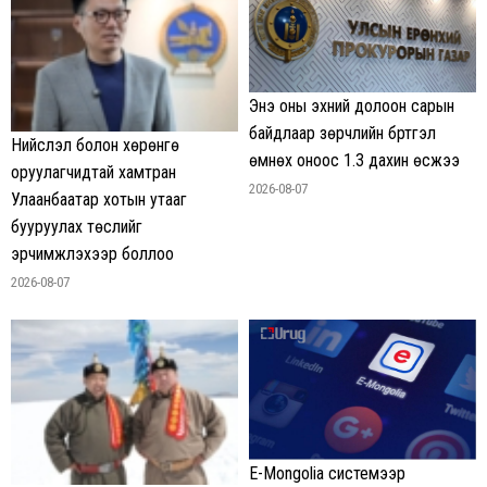
Энэ оны эхний долоон сарын
байдлаар зөрчлийн бүртгэл
Нийслэл болон хөрөнгө
өмнөх оноос 1.3 дахин өсжээ
оруулагчидтай хамтран
2026-08-07
Улаанбаатар хотын утааг
бууруулах төслийг
эрчимжүүлэхээр боллоо
2026-08-07
E-Mongolia системээр