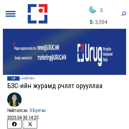
3
Sea
$:
3,594
НҮҮР
»
НИЙГЭМ
»
БЗС-ийн журамд өөрчлөлт орууллаа
Нийтэлсэн:
Э.Булган
2025.04.30 14:25
Share
Share