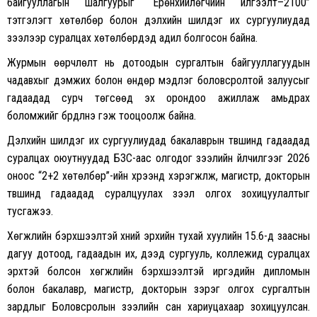
байгууллагын шалгуурыг “Ерөнхийлөгчийн илгээлт–2100”
тэтгэлэгт хөтөлбөр болон дэлхийн шилдэг их сургуулиудад
зээлээр суралцах хөтөлбөрүүдэд адил болгосон байна.
Журмын өөрчлөлт нь дотоодын сургалтын байгууллагуудын
чадавхыг дэмжих болон өндөр мэдлэг боловсролтой залуусыг
гадаадад сурч төгсөөд эх орондоо ажиллаж амьдрах
боломжийг бүрдүүлнэ гэж тооцоолж байна.
Дэлхийн шилдэг их сургуулиудад бакалаврын түвшинд гадаадад
суралцах оюутнуудад БЗС-аас олгодог зээлийн үйлчилгээг 2026
оноос “2+2 хөтөлбөр”-ийн хүрээнд хэрэгжүүлж, магистр, докторын
түвшинд гадаадад суралцуулах зээл олгох зохицуулалтыг
тусгажээ.
Хөгжлийн бэрхшээлтэй хүний эрхийн тухай хуулийн 15.6-д заасны
дагуу дотоод, гадаадын их, дээд сургууль, коллежид суралцах
эрхтэй болсон хөгжлийн бэрхшээлтэй иргэдийн дипломын
болон бакалавр, магистр, докторын зэрэг олгох сургалтын
зардлыг Боловсролын зээлийн сан хариуцахаар зохицуулсан.