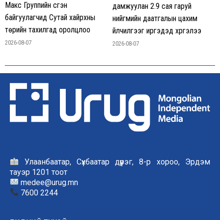
Макс Группийн үүсгэн
дамжуулан 2.9 сая гаруй
байгуулагчид Сутай хайрхны
нийгмийн даатгалын цахим
төрийн тахилгад оролцлоо
үйлчилгээг иргэдэд хүргэлээ
2026-08-07
2026-08-07
Улаанбаатар, Сүхбаатар дүүрэг, 8-р хороо, Эрдэм
тауэр 1201 тоот
medee@urug.mn
7600 2244