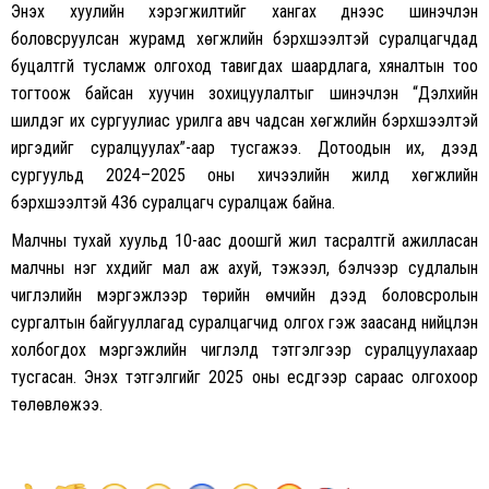
Энэхүү хуулийн хэрэгжилтийг хангах үүднээс шинэчлэн
боловсруулсан журамд хөгжлийн бэрхшээлтэй суралцагчдад
буцалтгүй тусламж олгоход тавигдах шаардлага, хяналтын тоо
тогтоож байсан хуучин зохицуулалтыг шинэчлэн “Дэлхийн
шилдэг их сургуулиас урилга авч чадсан хөгжлийн бэрхшээлтэй
иргэдийг суралцуулах”-аар тусгажээ. Дотоодын их, дээд
сургуульд 2024–2025 оны хичээлийн жилд хөгжлийн
бэрхшээлтэй 436 суралцагч суралцаж байна.
Малчны тухай хуульд 10-аас доошгүй жил тасралтгүй ажилласан
малчны нэг хүүхдийг мал аж ахуй, тэжээл, бэлчээр судлалын
чиглэлийн мэргэжлээр төрийн өмчийн дээд боловсролын
сургалтын байгууллагад суралцагчид олгох гэж заасанд нийцүүлэн
холбогдох мэргэжлийн чиглэлд тэтгэлгээр суралцуулахаар
тусгасан. Энэхүү тэтгэлгийг 2025 оны есдүгээр сараас олгохоор
төлөвлөжээ.