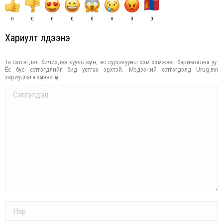
0
0
0
0
0
0
0
0
Хариулт үлдээнэ үү
Та сэтгэгдэл бичихдээ хууль зүйн, ёс суртахууны хэм хэмжээг баримтална уу.
Ёс бус сэтгэгдлийг бид устгах эрхтэй. Мэдээний сэтгэгдэлд Urug.mn
хариуцлага хүлээхгүй.
Comment
Name *