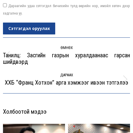
Дараагийн удаа сэтгэгдэл бичихийн тулд өөрийн нэр, имэйл хөтөч дээр
хадгална уу.
Сэтгэгдэл оруулах
Post
navigation
ӨМНӨХ
Танилц: Засгийн газрын хуралдаанаас гарсан
Previous
шийдвэрүүд
post:
ДАРААХ
ХХБ “Франц Хотхон” арга хэмжээг ивээн тэтгэлээ
Next
post:
Холбоотой мэдээ