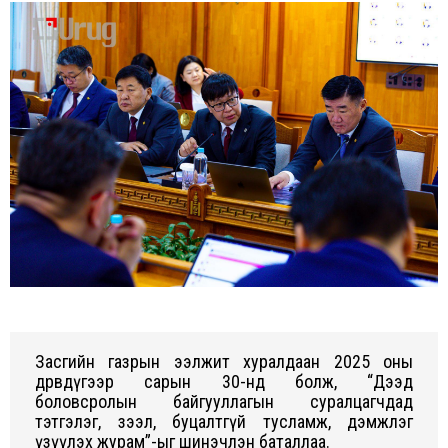
on
on
Facebook
Twitter
Засгийн газрын ээлжит хуралдаан 2025 оны
дөрөвдүгээр сарын 30-нд болж, “Дээд
боловсролын байгууллагын суралцагчдад
тэтгэлэг, зээл, буцалтгүй тусламж, дэмжлэг
үзүүлэх журам”-ыг шинэчлэн баталлаа.