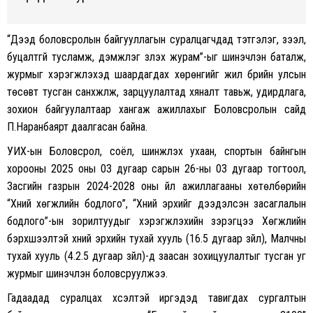
“Дээд боловсролын байгууллагын суралцагчдад тэтгэлэг, зээл,
буцалтгүй тусламж, дэмжлэг үзүүлэх журам”-ыг шинэчлэн баталж,
журмыг хэрэгжүүлэхэд шаардагдах хөрөнгийг жил бүрийн улсын
төсөвт тусган санхүүжүүлж, зарцуулалтад хяналт тавьж, удирдлага,
зохион байгуулалтаар хангаж ажиллахыг Боловсролын сайд
П.Наранбаярт даалгасан байна.
УИХ-ын Боловсрол, соёл, шинжлэх ухаан, спортын байнгын
хорооны 2025 оны 03 дугаар сарын 26-ны 03 дугаар тогтоол,
Засгийн газрын 2024-2028 оны үйл ажиллагааны хөтөлбөрийн
“Хүний хөгжлийн бодлого”, “Хүний эрхийг дээдэлсэн засаглалын
бодлого”-ын зорилтуудыг хэрэгжүүлэхийн зэрэгцээ Хөгжлийн
бэрхшээлтэй хүний эрхийн тухай хууль (16.5 дугаар зүйл), Малчны
тухай хууль (4.2.5 дугаар зүйл)-д заасан зохицуулалтыг тусган уг
журмыг шинэчлэн боловсруулжээ.
Гадаадад суралцах хүсэлтэй иргэдэд тавигдах сургалтын