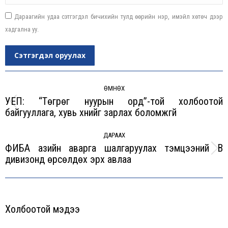
Дараагийн удаа сэтгэгдэл бичихийн тулд өөрийн нэр, имэйл хөтөч дээр
хадгална уу.
Сэтгэгдэл оруулах
Post
navigation
ӨМНӨХ
УЕП: “Төгрөг нуурын орд”-той холбоотой
Previous
байгууллага, хувь хүнийг зарлах боломжгүй
post:
ДАРААХ
ФИБА азийн аварга шалгаруулах тэмцээний B
Next
дивизонд өрсөлдөх эрх авлаа
post:
Холбоотой мэдээ