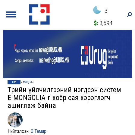
3
Sea
$:
3,594
НҮҮР
»
МЭДЭЭ
»
Төрийн үйлчилгээний нэгдсэн систем
E-MONGOLIA-г хоёр сая хэрэглэгч
ашиглаж байна
Нийтэлсэн:
Э.Тамир