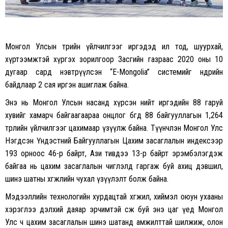
Монгол Улсын төрийн үйлчилгээг иргэдэд ил тод, шуурхай,
хүртээмжтэй хүргэх зорилгоор Засгийн газраас 2020 оны 10
дугаар сард нэвтрүүлсэн “E-Mongolia” системийг өнөөдрийн
байдлаар 2 сая иргэн ашиглаж байна.
Энэ нь Монгол Улсын насанд хүрсэн нийт иргэдийн 88 гаруй
хувийг хамарч байгаагаараа онцлог бөгөөд 88 байгууллагын 1,264
төрлийн үйлчилгээг цахимаар үзүүлж байна. Түүнчлэн Монгол Улс
Нэгдсэн Үндэстний Байгууллагын Цахим засаглалын индексээр
193 орноос 46-р байрт, Ази тивдээ 13-р байрт эрэмбэлэгдэж
байгаа нь цахим засаглалын чиглэлд гаргаж буй ахиц дэвшил,
шинэ шатны хөгжлийн чухал үзүүлэлт болж байна.
Мэдээллийн технологийн хурдацтай хөгжил, хиймэл оюун ухааны
хэрэглээ дэлхий даяар эрчимтэй өсөж буй энэ цаг үед Монгол
Улс ч цахим засаглалын шинэ шатанд амжилттай шилжиж, олон