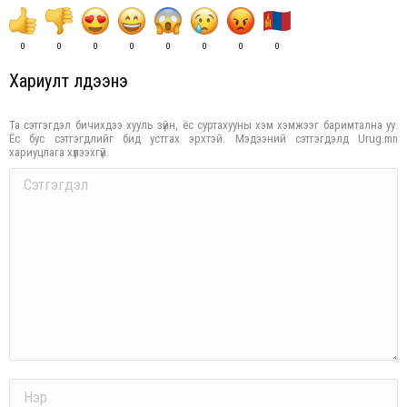
0
0
0
0
0
0
0
0
Хариулт үлдээнэ үү
Та сэтгэгдэл бичихдээ хууль зүйн, ёс суртахууны хэм хэмжээг баримтална уу.
Ёс бус сэтгэгдлийг бид устгах эрхтэй. Мэдээний сэтгэгдэлд Urug.mn
хариуцлага хүлээхгүй.
Comment
Name *