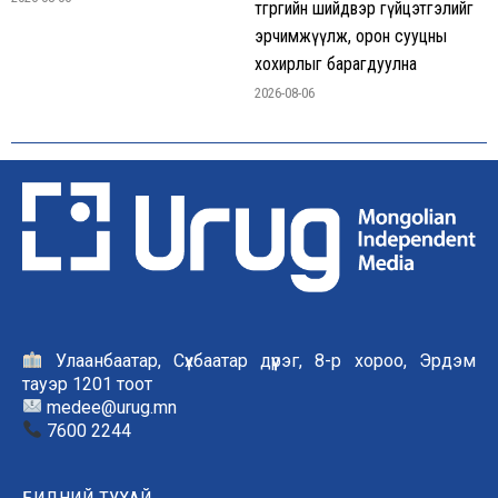
төгрөгийн шийдвэр гүйцэтгэлийг
эрчимжүүлж, орон сууцны
хохирлыг барагдуулна
2026-08-06
Улаанбаатар, Сүхбаатар дүүрэг, 8-р хороо, Эрдэм
тауэр 1201 тоот
medee@urug.mn
7600 2244
БИДНИЙ ТУХАЙ