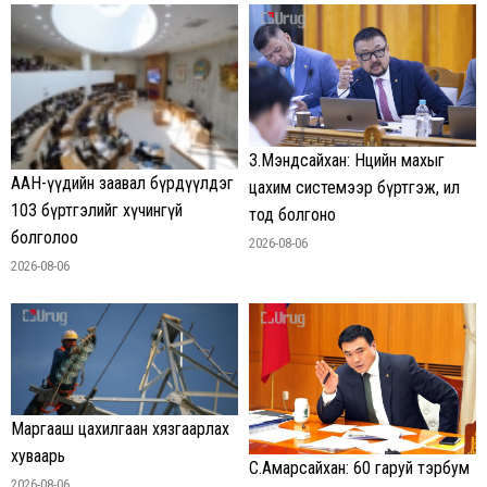
З.Мэндсайхан: Нөөцийн махыг
ААН-үүдийн заавал бүрдүүлдэг
цахим системээр бүртгэж, ил
103 бүртгэлийг хүчингүй
тод болгоно
болголоо
2026-08-06
2026-08-06
Маргааш цахилгаан хязгаарлах
хуваарь
С.Амарсайхан: 60 гаруй тэрбум
2026-08-06