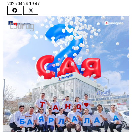
2025.04.24 19:47
Share
Share
on
on
Facebook
Twitter