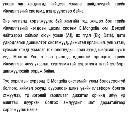
улсын чиг хандлагад нийцсэн ухаалаг шийдлүүдийг төрийн
үйлчилгээний системд нэвтрүүлсээр байна.
Энэ чиглэлд хэрэгжүүлж буй хамгийн тод жишээ бол төрийн
үйлчилгээний нэгдсэн цахим систем E-Mongolia юм. Дэлхий
нийтээрээ хиймэл оюун ухаан (AI), их өгөгдөл (Big Data), дата
удирдлагын дэвшилтэт системүүд, дижитал иргэншил, уян хатан,
хувьсан хөгждөг ухаалаг технологиудын эрин зуунд шилжиж буй өнөө
үед Монгол Улс ч энэ өөрчлөлтөд идэвхтэй оролцож, төрийн
үйлчилгээг илүү ухаалаг, хүртээмжтэй, хэрэглэгч төвтэй хэлбэрт
шилжүүлэхийг зорьж байна.
Тус зорилтын хүрээнд E-Mongolia системийг улам боловсронгуй
болгож, хиймэл оюунд суурилсан шинэ үеийн платформ болгон
хөгжүүлэх, төр–иргэний харилцааг дижитал орчинд илүү үр
ашигтай, шуурхай болгох ажлуудыг шат дараатайгаар
хэрэгжүүлж байна.