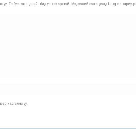
а уу. Ёс бус сэтгэгдлийг бид устгах эрхтэй. Мэдээний сэтгэгдэлд Urug.mn хариуцл
ээр хадгална уу.