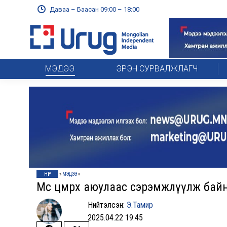
Даваа – Баасан 09:00 – 18:00
МЭДЭЭ
ЭРЭН СУРВАЛЖЛАГЧ
НҮҮР
»
МЭДЭЭ
»
Мөс цөмрөх аюулаас сэрэмжлүүлж бай
Нийтэлсэн:
Э.Тамир
2025.04.22 19:45