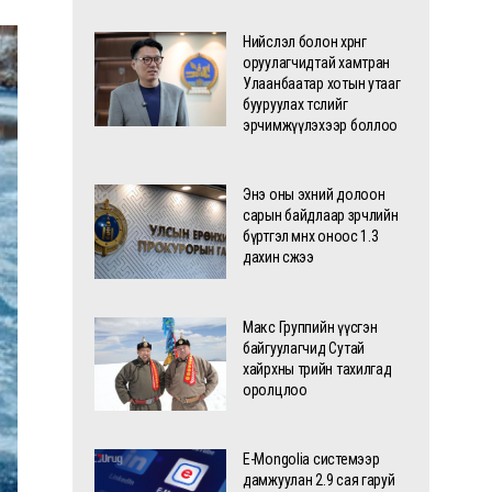
Нийслэл болон хөрөнгө
оруулагчидтай хамтран
Улаанбаатар хотын утааг
бууруулах төслийг
эрчимжүүлэхээр боллоо
Энэ оны эхний долоон
сарын байдлаар зөрчлийн
бүртгэл өмнөх оноос 1.3
дахин өсжээ
Макс Группийн үүсгэн
байгуулагчид Сутай
хайрхны төрийн тахилгад
оролцлоо
E-Mongolia системээр
дамжуулан 2.9 сая гаруй