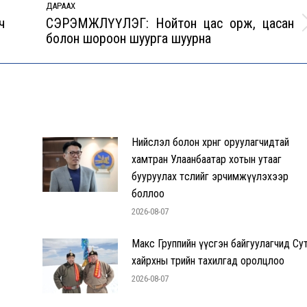
ДАРААХ
ч
СЭРЭМЖЛҮҮЛЭГ: Нойтон цас орж, цасан
Next
болон шороон шуурга шуурна
post:
Нийслэл болон хөрөнгө оруулагчидтай
хамтран Улаанбаатар хотын утааг
бууруулах төслийг эрчимжүүлэхээр
боллоо
2026-08-07
Макс Группийн үүсгэн байгуулагчид Су
хайрхны төрийн тахилгад оролцлоо
2026-08-07