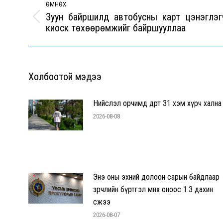
navigation
ӨМНӨХ
Зуун байршилд автобусны карт цэнэглэг
Previous
киоск төхөөрөмжийг байршууллаа
post:
Холбоотой мэдээ
Нийслэл орчимд өдөртөө 31 хэм хүрч хална
2026-08-08
Энэ оны эхний долоон сарын байдлаар
зөрчлийн бүртгэл өмнөх оноос 1.3 дахин
өсжээ
2026-08-07