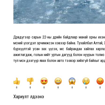
Дөрөвдүгээр сарын 22-ны өдрийн байдлаар манай орны ихэнх го
мөсний үзэгдэл эрчимжсэн хэвээр байна. Тухайлбал Алтай, Ха
бүрхүүлтэй усан зах үүсэх, мөс байрандаа хайлах харлах, 
ажиглагдаж, голын нийт уртын дагууд болон нуурын толио 
тул мөсөн дээгүүр явах болон авто тээвэр хийхгүй байхыг а
0
0
0
0
0
0
0
Хариулт үлдээнэ үү