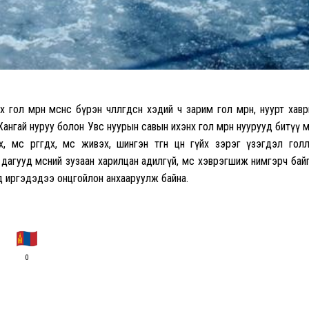
л мөрөн мөснөөс бүрэн чөлөөлөгдсөн хэдий ч зарим гол мөрөн, нуурт хав
нгай нуруу болон Увс нуурын савын ихэнх гол мөрөн нуурууд битүү мө
мөс өргөгдөх, мөс живэх, шингэн өтгөн цөн гүйх зэрэг үзэгдэл гол
дагууд мөсний зузаан харилцан адилгүй, мөс хэврэгшиж нимгэрч бай
рд иргэдэдээ онцгойлон анхааруулж байна.
0