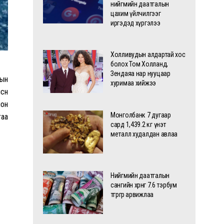
нийгмийн даатгалын
цахим үйлчилгээг
иргэдэд хүргэлээ
Холливудын алдартай хос
болох Том Холланд,
Зендаяа нар нууцаар
рын
хуримаа хийжээ
сөн
лон
Монголбанк 7 дугаар
гаа
сард 1,439.2 кг үнэт
металл худалдан авлаа
Нийгмийн даатгалын
сангийн хөрөнгө 7.6 тэрбум
төгрөгөөр арвижлаа