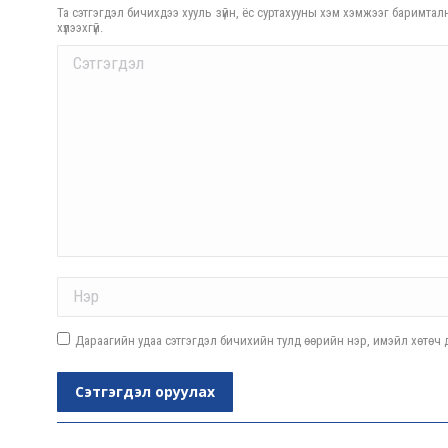
Та сэтгэгдэл бичихдээ хууль зүйн, ёс суртахууны хэм хэмжээг баримталн
хүлээхгүй.
Comment
Name *
Дараагийн удаа сэтгэгдэл бичихийн тулд өөрийн нэр, имэйл хөтөч д
Сэтгэгдэл оруулах
Post