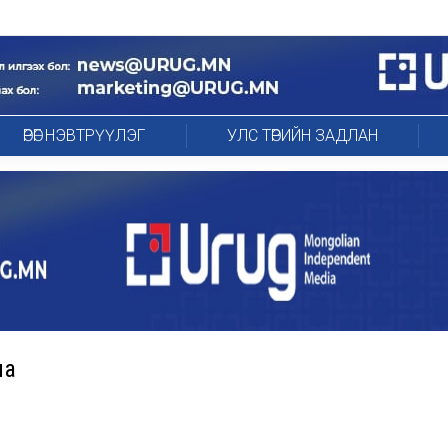
ӨРӨГ НЭВТРҮҮЛЭГ
УЛС ТӨРИЙН ЗАДЛАН
на