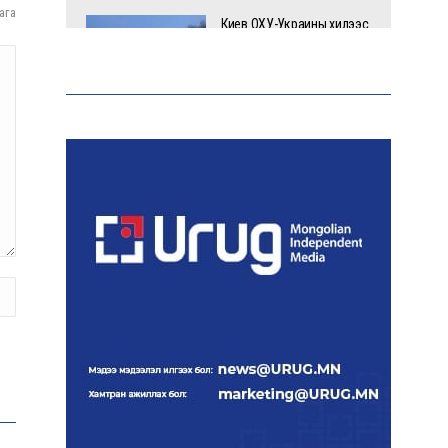
ага
Киев ОХУ-Украины хилээс
2000 гаруй км зайд
байрлах Wildberries-н
агуулахад цохилт
үзүүлжээ
Эрдэмтэд AI ашиглан цоо
шинэ вирусүүд бүтээжээ
Ш.Шинэцэцэгийг
хохироосон гэх 2011 оны
хэргийг прокуророос
шүүхэд шилжүүлжээ
Meta компанийг 567 сая
ам.доллароор торгожээ