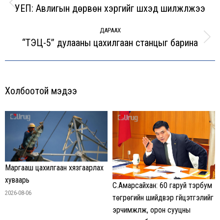
УЕП: Авлигын дөрвөн хэргийг шүүхэд шилжүүлжээ
Previous
post:
ДАРААХ
“ТЭЦ-5” дулааны цахилгаан станцыг барина
Next
post:
Холбоотой мэдээ
Маргааш цахилгаан хязгаарлах
хуваарь
С.Амарсайхан: 60 гаруй тэрбум
2026-08-06
төгрөгийн шийдвэр гүйцэтгэлийг
эрчимжүүлж, орон сууцны