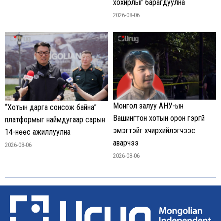
хохирлыг барагдуулна
2026-08-06
Монгол залуу АНУ-ын
“Хотын дарга сонсож байна”
Вашингтон хотын орон гэргүй
платформыг наймдугаар сарын
эмэгтэйг хүчирхийлэгчээс
14-нөөс ажиллуулна
аварчээ
2026-08-06
2026-08-06