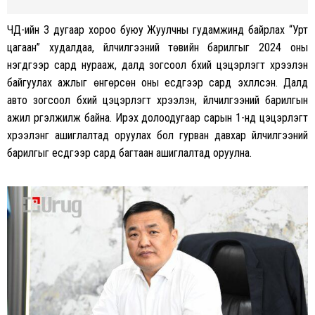
ЧД-ийн 3 дугаар хороо буюу Жуулчны гудамжинд байрлах “Урт
цагаан” худалдаа, үйлчилгээний төвийн барилгыг 2024 оны
нэгдүгээр сард нурааж, далд зогсоол бүхий цэцэрлэгт хүрээлэн
байгуулах ажлыг өнгөрсөн оны есдүгээр сард эхлүүлсэн. Далд
авто зогсоол бүхий цэцэрлэгт хүрээлэн, үйлчилгээний барилгын
ажил үргэлжилж байна. Ирэх долоодугаар сарын 1-
нд
цэцэрлэгт
хүрээлэнг ашиглалтад оруулах бол гурван давхар үйлчилгээний
барилгыг есдүгээр сард багтаан ашиглалтад оруулна.