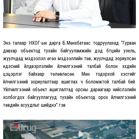
Энэ талаар
НХОГ-ын
дарга Б.Мөнхбатаас тодруулахад “Гурван
давхар объектод тухайн байгууламжийн дэд бүтцийн
узель
,
жуулчдад мэдээлэл өгөх мэдээллийн төв, жуулчдад зориулсан
үндэсний үйлдвэрлэлийн үйлчилгээний талбай болон хүүхдийн
цэцэрлэг байхаар төлөвлөсөн. Мөн тодорхой хэсгийг
үйлчилгээний зориулалтаар ашиглах ч боломжтой талбай бий.
Үйлчилгээний объект ашиглалтад орсны дараагаар нийслэлийн
холбогдох байгууллагууд тухайн объектод орох үйлчилгээний
төвүүдийн асуудлыг шийднэ” гэв.