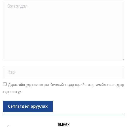
Comment
Name *
Дараагийн удаа сэтгэгдэл бичихийн тулд өөрийн нэр, имэйл хөтөч дээр
хадгална уу.
Сэтгэгдэл оруулах
Post
navigation
ӨМНӨХ