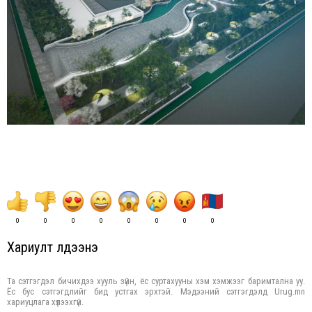
0
0
0
0
0
0
0
0
Хариулт үлдээнэ үү
Та сэтгэгдэл бичихдээ хууль зүйн, ёс суртахууны хэм хэмжээг баримтална уу.
Ёс бус сэтгэгдлийг бид устгах эрхтэй. Мэдээний сэтгэгдэлд Urug.mn
хариуцлага хүлээхгүй.