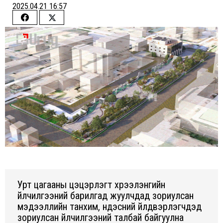
2025.04.21 16:57
Share
Share
on
on
Facebook
Twitter
Урт цагааны цэцэрлэгт хүрээлэнгийн
үйлчилгээний барилгад жуулчдад зориулсан
мэдээллийн танхим, үндэсний үйлдвэрлэгчдэд
зориулсан үйлчилгээний талбай байгуулна