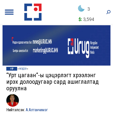
3
Sea
$:
3,594
НҮҮР
»
МЭДЭЭ
»
“Урт цагаан”-ы цэцэрлэгт хүрээлэнг
ирэх долоодугаар сард ашиглалтад
оруулна
Нийтэлсэн:
А.Алтанчимэг