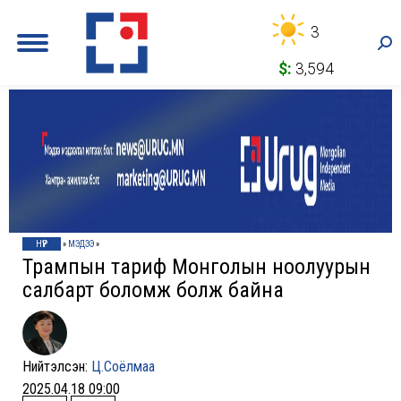
3
Sea
$:
3,594
НҮҮР
»
МЭДЭЭ
»
Трампын тариф Монголын ноолуурын
салбарт боломж болж байна
Нийтэлсэн:
Ц.Соёлмаа
2025.04.18 09:00