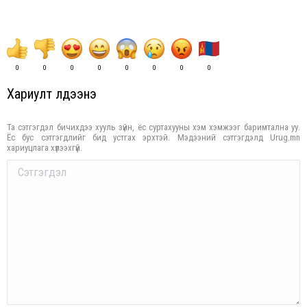
0
0
0
0
0
0
0
0
Хариулт үлдээнэ үү
Та сэтгэгдэл бичихдээ хууль зүйн, ёс суртахууны хэм хэмжээг баримтална уу.
Ёс бус сэтгэгдлийг бид устгах эрхтэй. Мэдээний сэтгэгдэлд Urug.mn
хариуцлага хүлээхгүй.
Comment