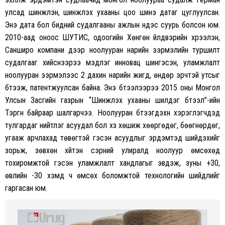
улсад шинжлэн, шинжлэх ухааны цоо шинэ датаг цуглуулсан.
Энэ дата бол бидний судалгааны ажлын үндэс суурь болсон юм.
2010-аад оноос ШУТИС, одоогийн Хөнгөн үйлдвэрийн хүрээлэн,
Санширо компани дээр ноолууран нарийн ээрмэлийн туршилт
судалгааг хийснээрээ мэдлэг инновац шингэсэн, уламжлалт
ноолууран ээрмэлээс 2 дахин нарийн жигд, өндөр эрчтэй утсыг
бүтээж, патентжуулсан байна. Энэ бүтээлээрээ 2015 оны Монгол
Улсын Засгийн газрын “Шинжлэх ухааны шилдэг бүтээл”-ийн
Тэргүүн байраар шалгарчээ. Ноолууран бүтээгдэхүүн хэрэглэгчдэд
тулгардаг нийтлэг асуудал бол хүзүү хөшиж хөөргөдөг, бөөгнөрдөг,
угааж арчлахад төвөгтэй гэсэн асуудлыг эрдэмтэд шийдэхийг
зорьж, зөвхөн хүйтэн сэрүүний улиралд ноолуур өмсөхөд
тохиромжтой гэсэн уламжлалт хандлагыг эвдэж, зуны +30,
өвлийн -30 хэмд ч өмсөх боломжтой технологийн шийдлийг
гаргасан юм.