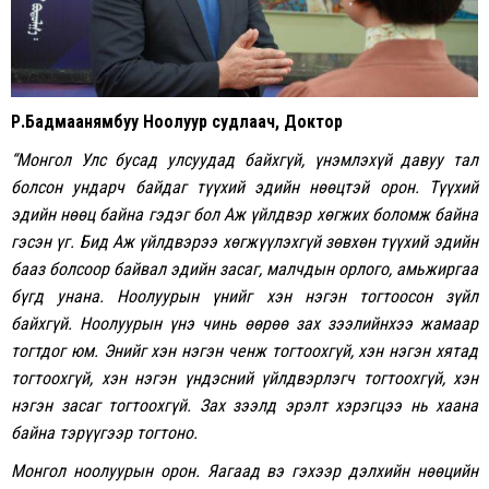
Р.Бадмаанямбуу Ноолуур судлаач, Доктор
“
Монгол
Улс
бусад
улсуудад
байхгүй
,
үнэмлэхүй
давуу
тал
болсон
ундарч
байдаг
түүхий
эдийн
нөөцтэй
орон
.
Т
үүхий
эдийн
нөөц
байна
гэдэг
бол
А
ж
үйлдвэр
хөгжих
боломж
байна
гэсэн
үг
.
Б
ид
А
ж
үйлдвэрээ
хөгжүүлэхгүй
зөвхөн
түүхий
эдийн
бааз
болсоор
байвал
эдийн
засаг
,
малчдын
орлого
,
амьжиргаа
бүгд
унана
.
Н
оолуурын
үнийг
хэн
нэгэн
тогтоосон
зүйл
байхгүй
.
Ноолуурын
үнэ
чинь
өөрөө
зах
зээлийнхээ
жамаар
тогтдог
юм
.
Энийг
хэн
нэгэн
ченж
тогтоохгүй
,
хэн
нэгэн
хятад
тогтоохгүй
,
хэн
нэгэн
үндэсний
үйлдвэрлэгч
тогтоохгүй
,
хэн
нэгэн
засаг
тогтоохгүй
.
Зах
зээлд
эрэлт
хэрэгцээ
нь
хаана
байна
тэрүүгээр
тогтоно
.
Монгол
ноолуурын
орон. Я
агаад
вэ
гэхээр
дэлхийн
нөөцийн