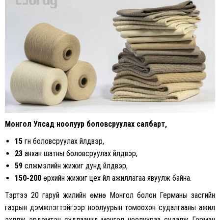
Монгол Улсад ноолуур боловсруулах салбарт,
15
гүн боловсруулах үйлдвэр,
23
анхан шатны боловсруулах үйлдвэр,
59
сүлжмэлийн жижиг дунд үйлдвэр,
150-200
өрхийн жижиг цех үйл ажиллагаа явуулж байна.
Тэртээ 20 гаруй жилийн өмнө Монгол болон Германы засгийн
газрын дэмжлэгтэйгээр ноолуурын томоохон судалгааны ажил
эхлүүлж эрдэмтэн судлаачид монгол ноолуураа судалж Герман