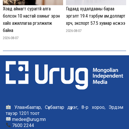
Гадаад худалдааны бараа
Ховд аймагт сураггүй алга
эргэлт 19.4 тэрбум ам.долларт
болсон 10 настай охиныг эрэн
хүрч, экспорт 57.5 хувиар өсжээ
хайх ажиллагаа үргэлжилж
байна
2026-08-07
2026-08-07
Улаанбаатар, Сүхбаатар дүүрэг, 8-р хороо, Эрдэм
тауэр 1201 тоот
medee@urug.mn
7600 2244