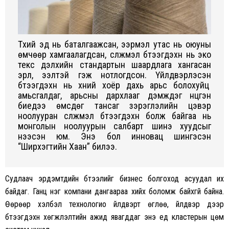
Түүхий эд нь баталгаажсан, ээрмэл утас нь оюуны
өмчөөр хамгаалагдсан, сүлжмэл бүтээгдэхүүн нь эко
текс дэлхийн стандартын шаардлага хангасан
эрүүл, ээлтэй гэж нотлогдсон. Үйлдвэрлэсэн
бүтээгдэхүүн нь хүний хоёр дахь арьс болохуйц
амьсгалдаг, арьсны дархлааг дэмждэг нүцгэн
биедээ өмсдөг тансаг зэрэглэлийн цэвэр
ноолууран сүлжмэл бүтээгдэхүүн болж байгаа нь
монголын ноолуурын салбарт шинэ хуудсыг
нээсэн юм. Энэ бол инновац шингэсэн
“Ширхэгтийн Хаан” билээ.
Судлаач эрдэмтдийн бүтээлийг бизнес болгоход асуудал их
байдаг. Ганц нэг компани дангаараа хийх боломж байхгүй байна.
Өөрөөр хэлбэл технологио үйлдвэрт өглөө, үйлдвэр дээр
бүтээгдэхүүн хөгжүүлэлтийн ажид явагддаг энэ үед кластерын цөм