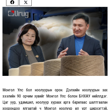
Share
Share
on
on
Facebook
Twitter
Монгол Улс бол ноолуурын орон. Дэлхийн ноолуурын зах
зээлийн 90 орчим хувийг Монгол Улс болон БНХАУ нийлүүлдэг.
Цаг уур, удамшил, ноолуур хураах арга барилаас шалтгаалан
хоорондоо ялгаатай ч Монгол ноолуур илүү урт ширхэгтэй,