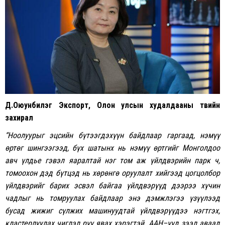
Д.Оюунбилэг Экспорт, Олон улсын худалдааны төвийн
захирал
“Ноолуурыг
эцсийн
бүтээгдэхүүн
байдлаар
гаргаад
,
нэмүү
өртөг
шингээгээд
,
бүх
шатынх
нь
нэмүү
өртгийг
Монголдоо
авч
үлдье
гэвэл
яаралтай
нэг
том
аж
үйлдвэрийн
парк
ч
,
томоохон
дэд
бүтцэд
нь
хөрөнгө
оруулалт
хийгээд
цогцолбор
үйлдвэрийг
барих
эсвэл
байгаа
үйлдвэрүүд
дээрээ
хүчин
чадлыг
нь
томруулах
байдлаар
энэ
дэмжлэгээ
үзүүлээд
бусад
жижиг
сүлжих
машинуудтай
үйлдвэрүүдээ
нэгтгэх
,
кластерлуулах
чиглэл
рүү
явах
хэрэгтэй
.
ААН
–
үүд
зээл
аваад