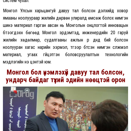
систем чухал.
Монгол Улсын харьцангуй давуу тал болсон дэлхийд ховор
ямааны ноолуураар жилийн дөрвөн улиралд өмсөж болох нимгэн
шинэ материал гарган авсан нь Монголын онцлогтой инновацын
бүтээгдэхүүн бөгөөд Монгол эрдэмтэд, инженерүүдийн 20 гаруй
жилийн хөдөлмөр, судалгааны а
жлын үр дүнд бий болсон
ноолууран хагас нарийн ээрмэл, түүгээр бүтсэн нимгэн сүлжмэл
материал, угаах гүйцэтгэн боловсруулалтын технологийн
мэдлэгийн үнэ цэнтэй юм.
Монгол бол
үнэмлэхүй
давуу
тал
болсон,
ундарч
байдаг
түүхий
эдийн
нөөцтэй
орон