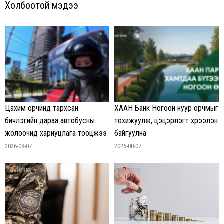
Холбоотой мэдээ
Цахим орчинд тархсан
ХААН Банк Ногоон нуур орчмыг
бичлэгийн дараа автобусны
тохижуулж, цэцэрлэгт хүрээлэн
жолоочид хариуцлага тооцжээ
байгуулна
2026-08-07
2026-08-07