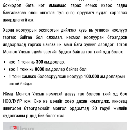
бохирдол бага, нэг ямаанаас гарах өгөөж ихээс гадна
байгалиасаа олон өнгөтэй тул өнгө оруулагч будаг хэрэглэх
шаардлагагүй аж.
Харин ноолуурын экспортын дийлэнх хувь нь угаасан ноолуур
гаргаж байгаа бол сүлжмэл, нэхмэл ноолууран бүтээгдэхүүн
үйлдвэрлээд гаргаж байгаа нь маш бага хувийг эзэлдэг. Гэтэл
Монгол Улсын эдийн засгийг бүрдүүлж байгаа гол түүхий эдүүд болох
нүүрс 1 тонн нь
300
ам.доллар,
зэс 1 тонн нь
8000
ам.доллар байгаа бол
1 тонн самнаж боловсруулсан ноолуур
100.000
ам.долларын
үнэтэй байдаг.
Иймд Монгол Улсын үнэмлэхүй давуу тал болсон түүхий эд бол
НООЛУУР юм. Энэ үнэ цэнийг хоёр дахин нэмэгдүүлж, инновац
шингэсэн бүтээгдэхүүнийг монгол эрдэмтэд 20 гаруй жилийн
судалгааны үр дүнд бий болгожээ.