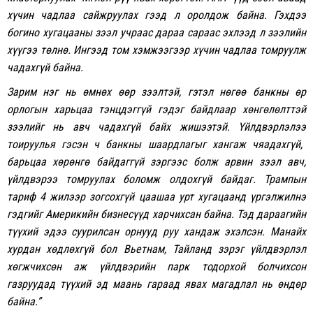
хүчин
чадлаа
сайжруулах
гээд
л
о
ролдож
байна
.
Гэхдээ
богино
хугацааны
зээл
учраас
дараа
сараас
эхлээд
л
зээлийн
хүүгээ
төлнө
.
Ингээд
том
хэмжээгээр
хүчин
чадлаа
томруулж
чадахгүй
байна
.
З
арим
нэг нь
өмнөх
өөр
зээлтэй
,
гэтэл
нөгөө
банкны
өр
орлогын
харьцаа
тэнцдэггүй
гэдэг
байдлаар
хөнгөлөлттэй
зээлийг
нь
авч
чадахгүй
байх
жишээтэй
.
Үйлдвэрлэлээ
тоируулья
гэсэн
ч
банкны
шаардлагыг
хангаж
чяадахгүй
,
барьцаа
хөрөнгө
байдаггүй
зэргээс
болж
арвин
зээл
авч
,
үйлдвэрээ
томруулах
боломж
олдохгүй
байдаг
.
Трампын
тариф
4
жилээр
зогсохгүй
цаашаа
урт
хугацаанд
үргэлжилнэ
гэдгийг
Америкийн
бизнесүүд
харчихсан
байна
. Тэд
дараагийн
түүхий
эдээ
суурилсан
орнууд
руу
хандаж
эхэлсэн.
Манайх
хурдан
хөдлөхгүй бол
Вьетнам, Тайланд зэрэг
үйлдвэрлэл
хөгжчихсөн
аж
үйлдвэрийн
парк
тодорхой
болчихсон
газруудад
түүхий
эд
маань
гараад
явах
магадлал
нь
өндөр
байна
.”