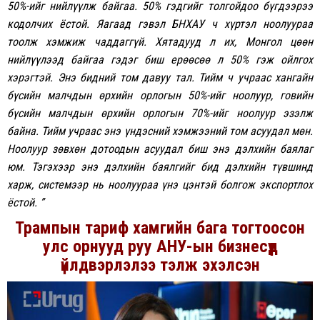
50%-
ийг
нийлүүлж
байгаа.
50%
гэдгийг
толгойдоо
бүгдээрээ
кодолчих ёстой. Я
агаад
гэвэл БНХАУ ч
хүртэл
ноолуураа
тоолж
хэмжиж
чаддаггүй.
Хятадууд
л
их, Монгол
цөөн
нийлүүлээд
байгаа
гэдэг
биш
ерөөсөө
л
50% гэж
ойлгох
хэрэгтэй
.
Энэ
бидний
том
давуу
тал
.
Тийм
ч
учраас
хангайн
бүсийн
малчдын
өрхийн
орлогын
50%-
ийг
ноолуур,
говийн
бүсийн
малчдын
өрхийн
орлогын
70%-
ийг
ноолуур
эзэлж
байна
.
Тийм
учраас
энэ
үндэсний
хэмжээний
том
асуудал
мөн
.
Ноолуур
зөвхөн
дотоодын
асуудал
биш
энэ
дэлхийн
баялаг
юм
.
Тэгэхээр
энэ
дэлхийн
баялгийг
бид
дэлхийн
түвшинд
харж,
системээр
нь
ноолуураа
үнэ
цэнтэй
болгож
экспортлох
ёстой.
”
Трампын тариф хамгийн бага тогтоосон
улс орнууд руу АНУ-ын бизнесүүд
үйлдвэрлэлээ тэлж эхэлсэн