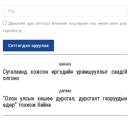
Name *
Дараагийн удаа сэтгэгдэл бичихийн тулд өөрийн нэр, имэйл хөтөч дээр
хадгална уу.
Сэтгэгдэл оруулах
Post
navigation
ӨМНӨХ
Сугалаанд хожсон иргэдийн урамшууллыг саадгүй
Previous
олгоно
post:
ДАРААХ
“Олон улсын хөшөө дурсгал, дурсгалт газруудын
Next
өдөр” тохиож байна
post: