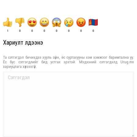
1
0
0
0
0
0
0
0
Хариулт үлдээнэ үү
Та сэтгэгдэл бичихдээ хууль зүйн, ёс суртахууны хэм хэмжээг баримтална уу.
Ёс бус сэтгэгдлийг бид устгах эрхтэй. Мэдээний сэтгэгдэлд Urug.mn
хариуцлага хүлээхгүй.
Comment