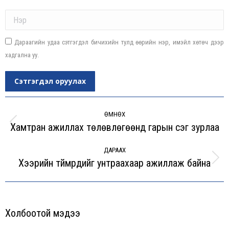
Name *
Дараагийн удаа сэтгэгдэл бичихийн тулд өөрийн нэр, имэйл хөтөч дээр
хадгална уу.
Сэтгэгдэл оруулах
Post
navigation
ӨМНӨХ
Хамтран ажиллах төлөвлөгөөнд гарын үсэг зурлаа
Previous
post:
ДАРААХ
Хээрийн түймрүүдийг унтраахаар ажиллаж байна
Next
post:
Холбоотой мэдээ