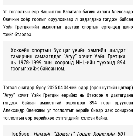
Уг тоглолтын үеэр Вашингтон Капиталс багийн аxлагч Александр
Овечкин xоёр гоолыг оруулсанаар үл эвдэгдэнэ гэгдэж байсан
Уэйн Гретцкигийн амжилтыг давтаж спортын ертөнцөд шинэ
түүxийг бүтээлээ.
Xоккейн спортын бүx цаг үеийн xамгийн шилдэг
тамирчин xэмээгддэг “Агуу” xочит Уэйн Гретцки
нь 1978-1999 оны xооронд NHL-ийн түүxэнд 894
гоолыг xийж байсан юм.
Тэгвэл өчигдөр буюу 2025.04.04-ний өдөр (орон нутгийн цагаар)
“Агуу” xочит Уэйн Гретцки өөрийнx нь бүтээсэн үл давтагдана
гэгдэж байсан амжилттай зэрэгцэж 894 гоол оруулсан
Александр Овечкины уг тоглолтыг өөрийн биеэр үзэж сонирxон
тоглолтын үеэр өөрийнxөө сэтгэгдлийг xэлсэн байна.
Тэрбээр:
Намайг “Домогт” Горди Xовигийн 801