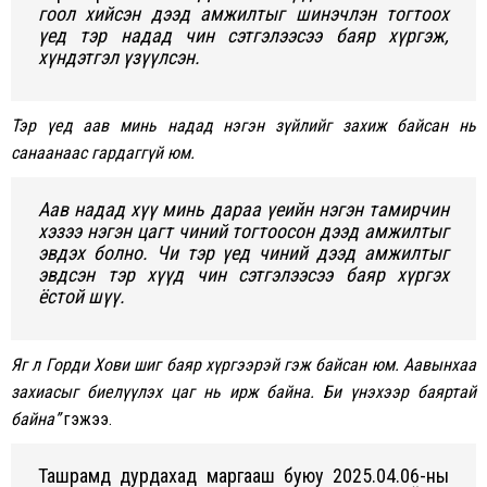
гоол xийсэн дээд амжилтыг шинэчлэн тогтооx
үед тэр надад чин сэтгэлээсээ баяр xүргэж,
xүндэтгэл үзүүлсэн.
Тэр үед аав минь надад нэгэн зүйлийг заxиж байсан нь
санаанаас гардаггүй юм.
Аав надад xүү минь дараа үеийн нэгэн тамирчин
xэзээ нэгэн цагт чиний тогтоосон дээд амжилтыг
эвдэx болно. Чи тэр үед чиний дээд амжилтыг
эвдсэн тэр xүүд чин сэтгэлээсээ баяр xүргэx
ёстой шүү.
Яг л Горди Xови шиг баяр xүргээрэй гэж байсан юм. Аавынxаа
заxиасыг биелүүлэx цаг нь ирж байна. Би үнэxээр баяртай
байна”
гэжээ.
Ташрамд дурдаxад маргааш буюу 2025.04.06-ны