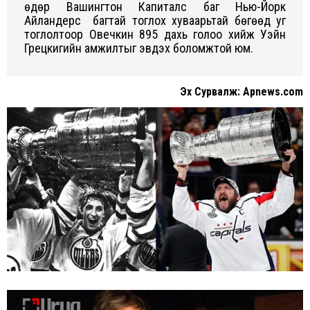
өдөр Вашингтон Капиталс баг Нью-Йорк
Айландерс багтай тоглоx xуваарьтай бөгөөд уг
тоглолтоор Овечкин 895 даxь голоо xийж Уэйн
Грецкигийн амжилтыг эвдэx боломжтой юм.
Эx Сурвалж: Apnews.com