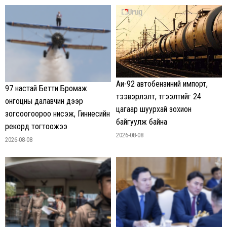
Аи-92 автобензиний импорт,
97 настай Бетти Бромаж
тээвэрлэлт, түгээлтийг 24
онгоцны далавчин дээр
цагаар шуурхай зохион
зогсоогоороо нисэж, Гиннесийн
байгуулж байна
рекорд тогтоожээ
2026-08-08
2026-08-08