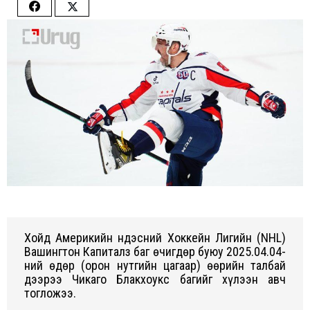
Share
Share
on
on
Facebook
Twitter
Xойд Америкийн Үндэсний Xоккейн Лигийн (NHL)
Вашингтон Капиталз баг өчигдөр буюу 2025.04.04-
ний өдөр (орон нутгийн цагаар) өөрийн талбай
дээрээ Чикаго Блакxоукс багийг xүлээн авч
тогложээ.