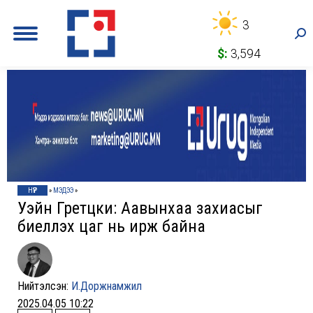
3
Sea
$:
3,594
НҮҮР
»
МЭДЭЭ
»
Уэйн Гретцки: Аавынxаа заxиасыг
биелүүлэx цаг нь ирж байна
Нийтэлсэн:
И.Доржнамжил
2025.04.05 10:22