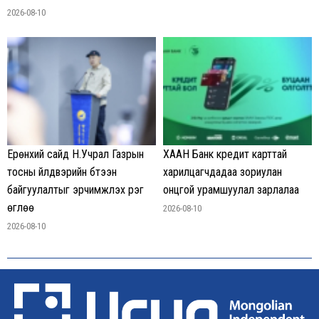
2026-08-10
Ерөнхий сайд Н.Учрал Газрын
ХААН Банк кредит карттай
тосны үйлдвэрийн бүтээн
харилцагчдадаа зориулан
байгуулалтыг эрчимжүүлэх үүрэг
онцгой урамшуулал зарлалаа
өглөө
2026-08-10
2026-08-10