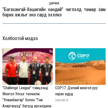
ДАРААХ
“Багахангай-Хөшигийн хөндий” чиглэлд төмөр зам
Next
барих ажлыг энэ сард эхлүүлнэ
post:
Холбоотой мэдээ
“Challenge League” тэмцээнд
COP17: Дэлхий монгол руу
Монгол Улсыг төлөөлж
харах өдрүүд
“Улаанбаатар” болон “Төв
2026-08-10
Азарганууд” багууд өрсөлдөнө