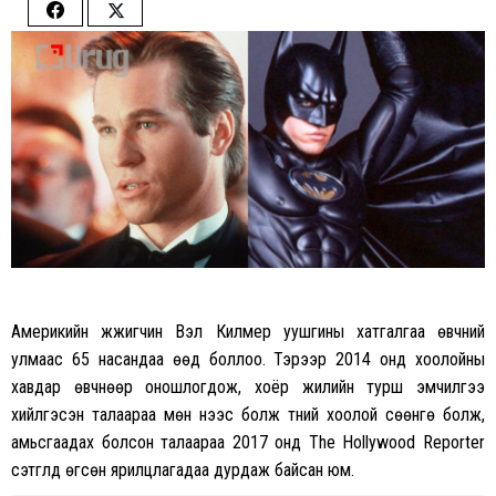
Share
Share
on
on
Facebook
Twitter
Америкийн жүжигчин Вэл Килмер уушгины хатгалгаа өвчний
улмаас 65 насандаа өөд боллоо. Тэрээр 2014 онд хоолойны
хавдар өвчнөөр оношлогдож, хоёр жилийн турш эмчилгээ
хийлгэсэн талаараа мөн үүнээс болж түүний хоолой сөөнгө болж,
амьсгаадах болсон талаараа 2017 онд The Hollywood Reporter
сэтгүүлд өгсөн ярилцлагадаа дурдаж байсан юм.