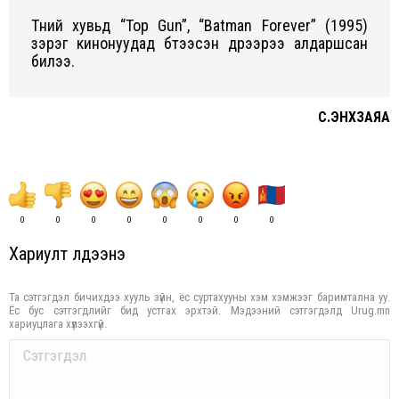
Түүний хувьд “Top Gun”, “Batman Forever” (1995)
зэрэг кинонуудад бүтээсэн дүрээрээ алдаршсан
билээ.
С.ЭНХЗАЯА
0
0
0
0
0
0
0
0
Хариулт үлдээнэ үү
Та сэтгэгдэл бичихдээ хууль зүйн, ёс суртахууны хэм хэмжээг баримтална уу.
Ёс бус сэтгэгдлийг бид устгах эрхтэй. Мэдээний сэтгэгдэлд Urug.mn
хариуцлага хүлээхгүй.
Comment