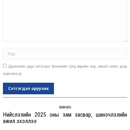
Name *
Дараагийн удаа сэтгэгдэл бичихийн тулд өөрийн нэр, имэйл хөтөч дээр
хадгална уу.
Сэтгэгдэл оруулах
Post
navigation
ӨМНӨХ
Нийслэлийн 2025 оны зам засвар, шинэчлэлийн
Previous
ажил эхэллээ
post: