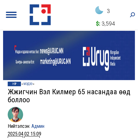
3
Sea
$:
3,594
НҮҮР
»
МЭДЭЭ
»
Жүжигчин Вэл Килмер 65 насандаа өөд
боллоо
Нийтэлсэн:
Админ
2025.04.02 15:09