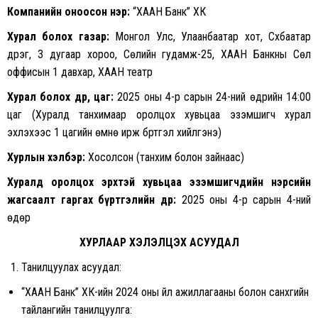
Компанийн оноосон нэр:
“ХААН Банк” ХК
Хурал болох газар:
Монгол Улс, Улаанбаатар хот, Сүхбаатар
дүүрэг, 3 дугаар хороо, Сөүлийн гудамж-25, ХААН Банкны Сөүл
оффисын 1 давхар, ХААН театр
Хурал болох өдөр, цаг:
2025 оны 4-р сарын 24-ний өдрийн 14:00
цаг (Хуралд танхимаар оролцох хувьцаа эзэмшигч хурал
эхлэхээс 1 цагийн өмнө ирж бүртгэл хийлгэнэ)
Хурлын хэлбэр:
Хосолсон (танхим болон зайнаас)
Хуралд оролцох эрхтэй хувьцаа эзэмшигчдийн нэрсийн
жагсаалт гаргах бүртгэлийн өдөр:
2025 оны 4-р сарын 4-ний
өдөр
ХУРЛААР ХЭЛЭЛЦЭХ АСУУДАЛ
Танилцуулах асуудал:
“ХААН Банк” ХК-ийн 2024 оны үйл ажиллагааны болон санхүүгийн
тайлангийн танилцуулга: