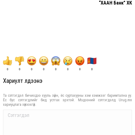
“ХААН Банк” ХК
0
0
0
0
0
0
0
0
Хариулт үлдээнэ үү
Та сэтгэгдэл бичихдээ хууль зүйн, ёс суртахууны хэм хэмжээг баримтална уу.
Ёс бус сэтгэгдлийг бид устгах эрхтэй. Мэдээний сэтгэгдэлд Urug.mn
хариуцлага хүлээхгүй.
Comment