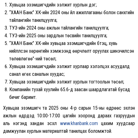
Хувьцаа эзэмшигчдийн ээлжит хурлын дэг;
“ХААН Банк” ХК-ийн 2024 оны үйл ажиллагааны болон санхүүгийн
тайлангийн танилцуулга;
ТУЗ-ийн 2024 оны ажлын тайлангийн танилцуулга;
ТУЗ-ийн 2025 оны зардлын төсвийн танилцуулга;
“ХААН Банк” ХК-ийн хувьцаа эзэмшигчдийн бүтэц, хувь
нийлүүлсэн хөрөнгийн хэмжээнд өөрчлөлт оруулах шинэчилсэн
төлөвлөгөө”-ний төсөл;
Хувьцаа эзэмшигчдийн ээлжит хурлаар хэлэлцэх асуудалд
санал өгөх саналын хуудас;
Хувьцаа эзэмшигчдийн ээлжит хурлын тогтоолын төсөл;
Компанийн тухай хуулийн 65.6-д заасан шаардлагатай бусад
бичиг баримт.
Хувьцаа эзэмшигч та 2025 оны 4-р сарын 15-ны өдрөөс эхлэн
ажлын өдрүүдэд 10:00-17:00 цагийн хооронд дараах газруудын
аль нэгэнд хандан эсхүл
www.khanbank.com
цахим хуудсаар
дамжуулан хурлын материалтай танилцах боломжтой.