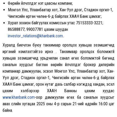
Өөрийн үйлчлүүлдэг үнэт цаасны компани;
Монгол Улс, Улаанбаатар хот, Хан-Уул дүүрэг, Стадион оргил-1,
Чингисийн өргөн чөлөө-6-д байрлах ХААН Банк цамхаг;
Хурал зохион байгуулах комиссын утас 75153333-3221;
86588877; 99007781 цахим шуудан
investor_relations@khanbank.com
.
Хуралд биечлэн буюу танхимаар оролцох хувьцаа эзэмшигчид
иргэний үнэмлэхтэйгээ ирнэ үү. Танхимаар оролцох боломжгүй
хувьцаа эзэмшигчид урьдчилан санал өгөх боломжтой бөгөөд
саналын хуудсыг бөглөн өөрийн үйлчлүүлдэг брокер дилерийн
компаниар дамжуулан, эсвэл Монгол Улс, Улаанбаатар хот, Хан-
Уул дүүрэг, Стадион оргил-1, Чингисийн өргөн чөлөө-6-д байрлах
ХААН Банк цамхаг, орон нутаг дахь салбар нэгжүүдэд хандан, эсхүл
цахим хэлбэрээр ХААН Банкны цахим хуудас
www.khanbank.com
-оор дамжуулан өгөх ба саналын хуудсыг
авах сүүлийн хугацаа 2025 оны 4-р сарын 21-ний өдрийн 16:00 цаг
байна.