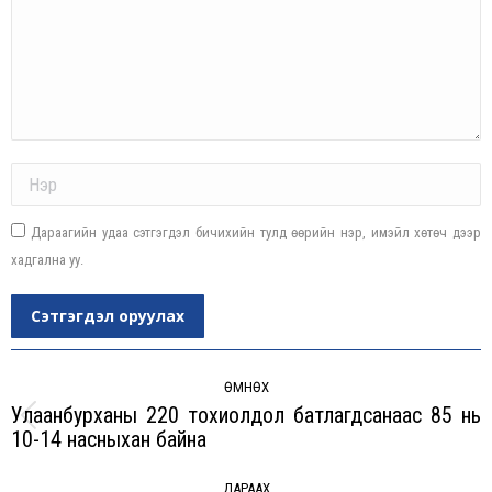
Name *
Дараагийн удаа сэтгэгдэл бичихийн тулд өөрийн нэр, имэйл хөтөч дээр
хадгална уу.
Сэтгэгдэл оруулах
Post
navigation
ӨМНӨХ
Улаанбурханы 220 тохиолдол батлагдсанаас 85 нь
Previous
10-14 насныхан байна
post:
ДАРААХ