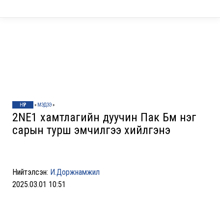
НҮҮР
»
МЭДЭЭ
»
2NE1 xамтлагийн дуучин Пак Бүм нэг
сарын турш эмчилгээ xийлгэнэ
Нийтэлсэн:
И.Доржнамжил
2025.03.01 10:51