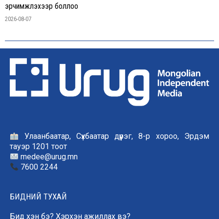
эрчимжүүлэхээр боллоо
2026-08-07
Улаанбаатар, Сүхбаатар дүүрэг, 8-р хороо, Эрдэм
тауэр 1201 тоот
medee@urug.mn
7600 2244
БИДНИЙ ТУХАЙ
Бид хэн бэ? Хэрхэн ажиллах вэ?