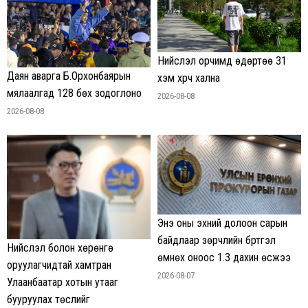
Нийслэл орчимд өдөртөө 31
Даян аварга Б.Орхонбаярын
хэм хүрч хална
мялаалгад 128 бөх зодоглоно
2026-08-08
2026-08-08
Энэ оны эхний долоон сарын
байдлаар зөрчлийн бүртгэл
Нийслэл болон хөрөнгө
өмнөх оноос 1.3 дахин өсжээ
оруулагчидтай хамтран
2026-08-07
Улаанбаатар хотын утааг
бууруулах төслийг