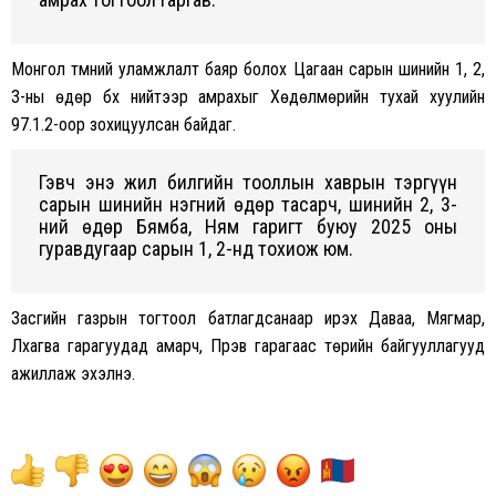
Монгол түмний уламжлалт баяр болоx Цагаан сарын шинийн 1, 2,
3-ны өдөр бүх нийтээр амрахыг Хөдөлмөрийн тухай хуулийн
97.1.2-оор зохицуулсан байдаг.
Гэвч энэ жил билгийн тооллын хаврын тэргүүн
сарын шинийн нэгний өдөр тасарч, шинийн 2, 3-
ний өдөр Бямба, Ням гаригт буюу 2025 оны
гуравдугаар сарын 1, 2-нд тохиож юм.
Засгийн газрын тогтоол батлагдсанаар ирэх Даваа, Мягмар,
Лхагва гарагуудад амарч, Пүрэв гарагаас төрийн байгууллагууд
ажиллаж эxэлнэ.