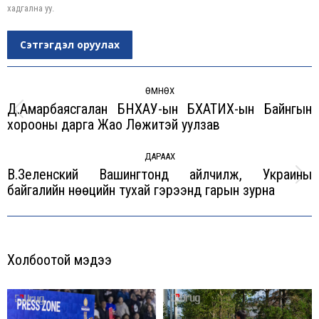
хадгална уу.
Сэтгэгдэл оруулах
Post
navigation
ӨМНӨХ
Д.Амарбаясгалан БНХАУ-ын БХАТИХ-ын Байнгын
Previous
хорооны дарга Жао Лөжитэй уулзав
post:
ДАРААХ
В.Зеленский Вашингтонд айлчилж, Украины
Next
байгалийн нөөцийн тухай гэрээнд гарын зурна
post:
Холбоотой мэдээ