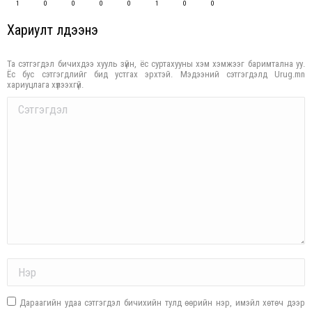
1
0
0
0
0
1
0
0
Хариулт үлдээнэ үү
Та сэтгэгдэл бичихдээ хууль зүйн, ёс суртахууны хэм хэмжээг баримтална уу.
Ёс бус сэтгэгдлийг бид устгах эрхтэй. Мэдээний сэтгэгдэлд Urug.mn
хариуцлага хүлээхгүй.
Comment
Name *
Дараагийн удаа сэтгэгдэл бичихийн тулд өөрийн нэр, имэйл хөтөч дээр