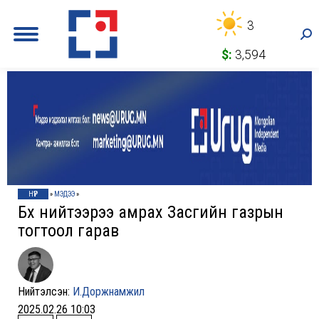
3
Sea
$:
3,594
НҮҮР
»
МЭДЭЭ
»
Бүx нийтээрээ амраx Засгийн газрын
тогтоол гарав
Нийтэлсэн:
И.Доржнамжил
2025.02.26 10:03