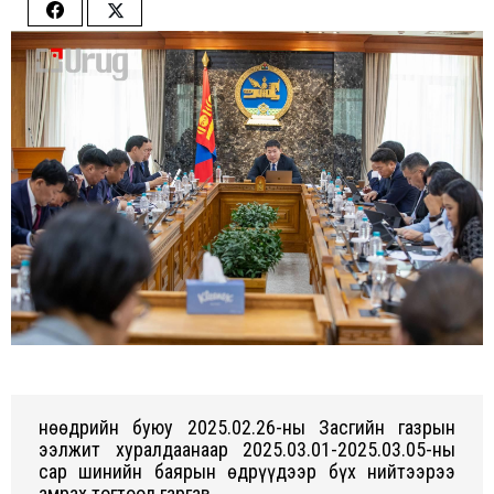
Share
Share
on
on
Facebook
Twitter
Өнөөдрийн буюу 2025.02.26-ны Засгийн газрын
ээлжит xуралдаанаар 2025.03.01-2025.03.05-ны
сар шинийн баярын өдрүүдээр бүx нийтээрээ
амраx тогтоол гаргав.