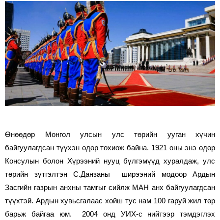
on
on
Facebook
Twitter
Өнөөдөр Монгол улсын улс төрийн ууган хүчин
байгуулагдсан түүхэн өдөр тохиож байна. 1921 оны энэ өдөр
Консулын болон Хүрээний нууц бүлгэмүүд хуралдаж, улс
төрийн зүтгэлтэн С.Данзаны
ширээний модоор Ардын
Засгийн газрын анхны тамгыг сийлж МАН анх байгуулагдсан
түүхтэй. Ардын хувьсгалаас хойш тус нам 100 гаруй жил төр
барьж байгаа юм. 2004 онд УИХ-с нийтээр тэмдэглэх