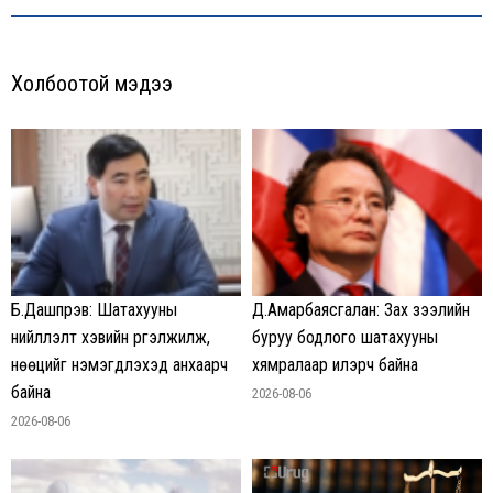
post:
Холбоотой мэдээ
Б.Дашпүрэв: Шатахууны
Д.Амарбаясгалан: Зах зээлийн
нийлүүлэлт хэвийн үргэлжилж,
буруу бодлого шатахууны
нөөцийг нэмэгдүүлэхэд анхаарч
хямралаар илэрч байна
байна
2026-08-06
2026-08-06