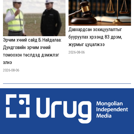
Давхардсан зохицуулалтыг
бууруулах хүрээнд 83 дүрэм,
Эрчим хүчний сайд Б.Найдалаа:
журмыг цуцалжээ
Дундговийн эрчим хүчний
2026-08-06
томоохон төслүүдэд дэмжлэг
үзүүлнэ
2026-08-06