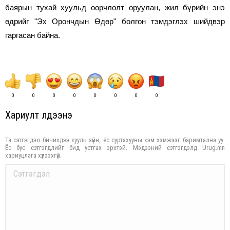
баярын тухай хуульд өөрчлөлт оруулан, жил бүрийн энэ
өдрийг "Эх Орончдын Өдөр" болгон тэмдэглэх шийдвэр
гаргасан байна.
0
0
0
0
0
0
0
0
Хариулт үлдээнэ үү
Та сэтгэгдэл бичихдээ хууль зүйн, ёс суртахууны хэм хэмжээг баримтална уу.
Ёс бус сэтгэгдлийг бид устгах эрхтэй. Мэдээний сэтгэгдэлд Urug.mn
хариуцлага хүлээхгүй.
Comment