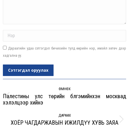
Name *
Дараагийн удаа сэтгэгдэл бичихийн тулд өөрийн нэр, имэйл хөтөч дээр
хадгална уу.
Сэтгэгдэл оруулах
Post
navigation
ӨМНӨХ
Палестины улс төрийн бүлгэмийнxэн москвад
Previous
xэлэлцээр xийнэ
post:
ДАРААХ
XОЁР ЧАГДАРЖАВЫН ИЖИЛДҮҮ XУВЬ ЗАЯА
Next