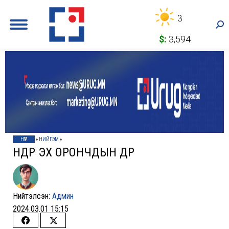
3
Sea
$:
3,594
НҮҮР
»
НИЙГЭМ
»
ӨНӨӨДӨР ЭХ ОРОНЧДЫН ӨДӨР
Нийтэлсэн:
Админ
2024.03.01 15:15
Share
Share