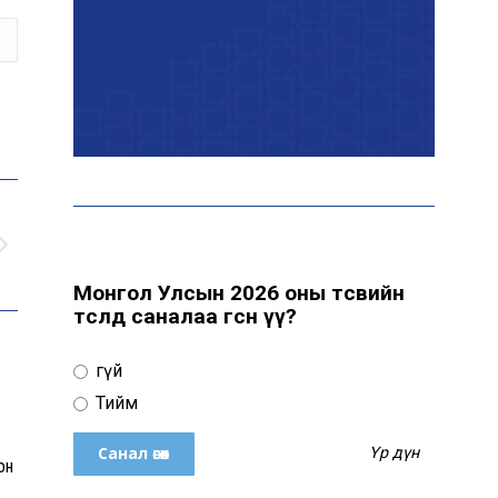
байна
“Сүхбаатар дүүрэгт
үйлдвэрлэв- 2026”
үзэсгэлэн үргэлжилж
байна
Т.Ганболд: Ерөнхийлөгчийн
сонгуульд нэр дэвших
боломж бүрдвэл өрсөлдөнө
Монгол Улсын 2026 оны төсвийн
төсөлд саналаа өгсөн үү?
Цахим орчинд тархсан
Үгүй
бичлэгийн дараа
автобусны жолоочид
Тийм
хариуцлага тооцжээ
Үр дүн
он
ХААН Банк Ногоон нуур