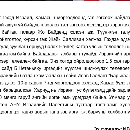
 гэхэд Израил, Хамасын мөргөлдөөнд гал зогсоох найдла
й аюулгүй байдлын зөвлөх гал зогсоох хэлэлцээр хэрэгжих
ж байгаа талаар Жо Байденд хэлсэн аж. Түүнчлэн талу
ойлголтод хүрсэн гэж Жэйк Салливан хэлжээ. Гэхдээ эдгэ
улд зуучлагч орнууд болох Египет, Катар улсын төлөөлөгч 
йгаа юм байна. Байлдааны талбарын тухайд, Израилийн ар
ээр төлөвлөж байгаа. Энэ хотод ойролцоогоор 1.5 сая гар
 сайд Б.Нетаньяху иргэдийг нүүлгэн шилжүүлэх төлөвоөг
Израилийн батлан хамгаалахын сайд Иоав Галлант “Барьцаа
дэгджээ. 10-р сарын 7-нд мөргөлдөөн эхлэхэд Хамас бүлэгл
г барьцаалсан. Хариуд нь Израил тус бүлэглэлд дайн зарла
 мянга гаруй энгийн иргэн амь үрэгдээд байна. Улмаар у
отон АНУ Израилийг Палестины тусгаар тогтнолыг хүлэ
дөөнд цэг тавих цорын ганц зөв арга гэж барууны холбоотн
Эх сурвалж: N