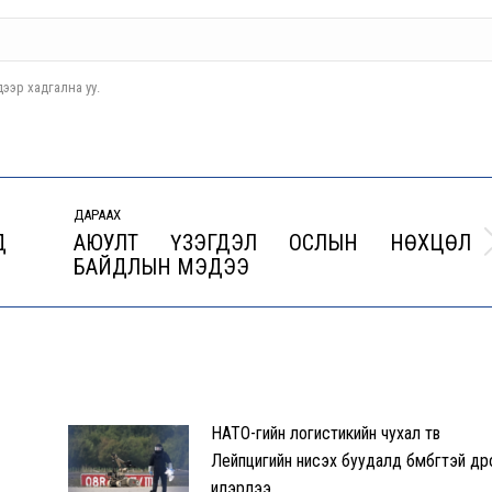
ээр хадгална уу.
ДАРААХ
Д
АЮУЛТ ҮЗЭГДЭЛ ОСЛЫН НӨXЦӨЛ
Next
БАЙДЛЫН МЭДЭЭ
post:
НАТО-гийн логистикийн чухал төв
Лейпцигийн нисэх буудалд бөмбөгтэй др
илэрлээ