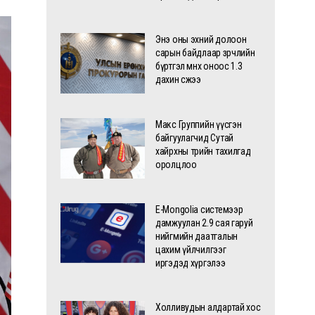
Энэ оны эхний долоон
сарын байдлаар зөрчлийн
бүртгэл өмнөх оноос 1.3
дахин өсжээ
Макс Группийн үүсгэн
байгуулагчид Сутай
хайрхны төрийн тахилгад
оролцлоо
E-Mongolia системээр
дамжуулан 2.9 сая гаруй
нийгмийн даатгалын
цахим үйлчилгээг
иргэдэд хүргэлээ
Холливудын алдартай хос