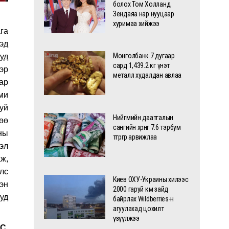
болох Том Холланд,
Зендаяа нар нууцаар
хуримаа хийжээ
га
эд
Монголбанк 7 дугаар
уд
сард 1,439.2 кг үнэт
эр
металл худалдан авлаа
нар
ми
уй
Нийгмийн даатгалын
өө
сангийн хөрөнгө 7.6 тэрбум
ны
төгрөгөөр арвижлаа
эл
ж,
лс
Киев ОХУ-Украины хилээс
эн
2000 гаруй км зайд
ууд
байрлах Wildberries-н
агуулахад цохилт
үзүүлжээ
BC