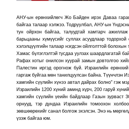
АНУ-ын ерөнхийлөгч Жо Байден ирэх Даваа гараг
байгаа талаар хэлжээ. Тодруулбал, АНУ-ын Үндэсни
тун ойрхон байгаа, талуудтай хамтарч ажилла
барьцааны хүмүүсийг суллах асуудлаар тодорхой 
хэлэлцүүлгийн талаар нэгдсэн ойлголттой болохын т
Хамас бүлэглэлтэй тусдаа уулзах шаардлагатай ба
Рафах хотыг онилсон хуурай замын довтолгоо хийх
Палестин иргэд орогнож буй. Израилийн ерөнхий
гаргаж буйгаа мөн танилцуулсан байна. Түүнчлэн 
хамгийн сүүлийн хүнээ автал дайрах болно” гэж мэ
Израилийн 1200 хүний аминд хүрч, 200 гаруй хүний
хамгийн сүүлийн үеийн байдлаар Газын зурваст 30
орнууд, тэр дундаа Израилийн томоохон холбо
зөвшөөрөхийг санал болгож эхэлсэн. Энэ нь мөргөл
үзэж байгаа юм.