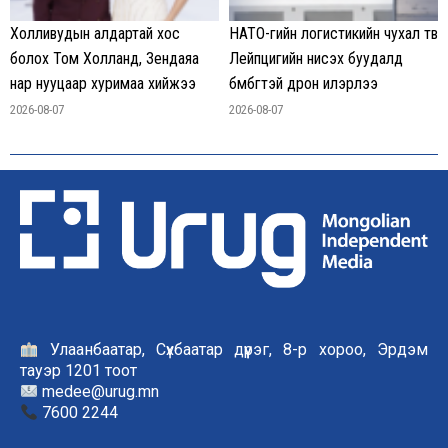
Холливудын алдартай хос
НАТО-гийн логистикийн чухал төв
болох Том Холланд, Зендаяа
Лейпцигийн нисэх буудалд
нар нууцаар хуримаа хийжээ
бөмбөгтэй дрон илэрлээ
2026-08-07
2026-08-07
Улаанбаатар, Сүхбаатар дүүрэг, 8-р хороо, Эрдэм
тауэр 1201 тоот
medee@urug.mn
7600 2244