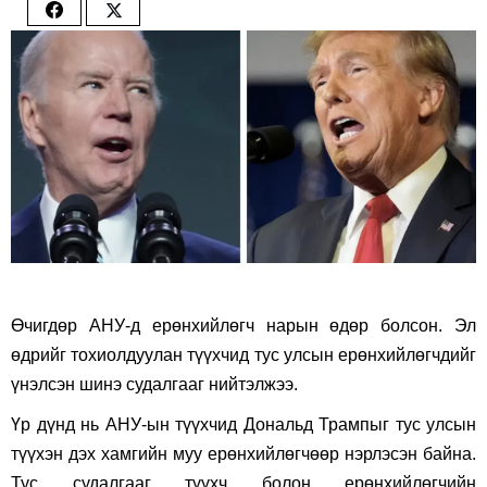
Share
Share
on
on
Facebook
Twitter
Өчигдөр АНУ-д ерөнхийлөгч нарын өдөр болсон. Эл
өдрийг тохиолдуулан түүхчид тус улсын ерөнхийлөгчдийг
үнэлсэн шинэ судалгааг нийтэлжээ.
Үр дүнд нь АНУ-ын түүхчид Дональд Трампыг тус улсын
түүхэн дэх хамгийн муу ерөнхийлөгчөөр нэрлэсэн байна.
Тус судалгааг түүхч болон ерөнхийлөгчийн