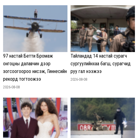
97 настай Бетти Бромаж
Тайландад 14 настай сурагч
онгоцны далавчин дээр
сургуулийнхаа багш, сурагчид
зогсоогоороо нисэж, Гиннесийн
руу гал нээжээ
рекорд тогтоожээ
2026-08-08
2026-08-08