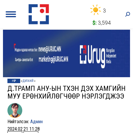
3
Sea
$:
3,594
НҮҮР
»
ДЭЛХИЙ
»
Д.ТРАМП АНУ-ЫН ТҮҮХЭН ДЭХ ХАМГИЙН
МУУ ЕРӨНХИЙЛӨГЧӨӨР НЭРЛЭГДЖЭЭ
Нийтэлсэн:
Админ
2024.02.21 11:28