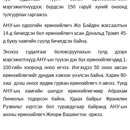
мэргэжилтнүүдээс бүрдсэн 150 гаруй хүний оноонд
тулгуурлан гаргажээ.
АНУ-ын одоогийн ерөнхийлөгч Жо Байден жагсаалтын
14-д бичигдсэн бол ерөнхийлөгч асан Дональд Трамп 45-
д буюу хамгийн сүүлд бичигдсэн байна.
Энэхүү судалгааг боловсруулахын тулд дээрх
мэргэжилтнүүд АНУ-ын түүхэн дэх бүх ерөнхийлөгчдөд 1-
100-гийн хооронд оноо өгчээ. Ингэхдээ 50 оноо авсан
ерөнхийлөгчийг дундаж хэмээн үнэлсэн байна. Харин 90-
ээш дээш оноог ердөө гурван ерөнхийлөгч л авчээ. Үүнд
АНУ-ын хамгийн шилдэг ерөнхийлөгчөөр Абрахам
Линкольн тодорсон байна. Удаах байрыг Франклин
Рузвельт хүртсэн бол гуравдугаар байранд АНУ-ын
анхны ерөнхийлөгч Жеорж Вашингтон оржээ.