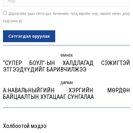
Дараагийн удаа сэтгэгдэл бичихийн тулд өөрийн нэр, имэйл хөтөч дээр
хадгална уу.
Сэтгэгдэл оруулах
Post
navigation
ӨМНӨХ
“СУПЕР БОУЛ”-ЫН ХАЛДЛАГАД СЭЖИГТЭЙ
Previous
ЭТГЭЭДҮҮДИЙГ БАРИВЧИЛЖЭЭ
post:
ДАРААХ
А.НАВАЛЬНЫЙГИЙН ХЭРГИЙН МӨРДӨН
Next
БАЙЦААЛТЫН ХУГАЦААГ СУНГАЛАА
post:
Холбоотой мэдээ