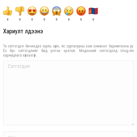
0
0
0
0
0
0
0
0
Хариулт үлдээнэ үү
Та сэтгэгдэл бичихдээ хууль зүйн, ёс суртахууны хэм хэмжээг баримтална уу.
Ёс бус сэтгэгдлийг бид устгах эрхтэй. Мэдээний сэтгэгдэлд Urug.mn
хариуцлага хүлээхгүй.
Comment
Name *